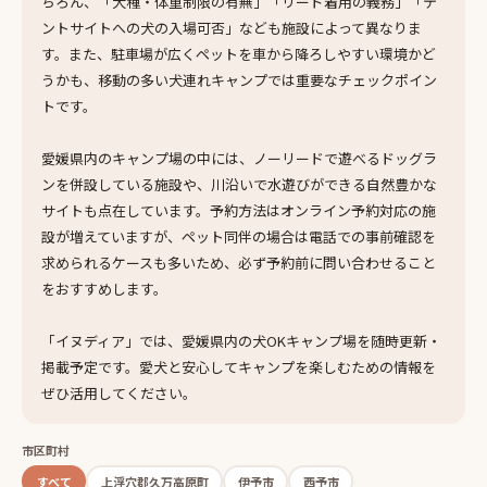
ちろん、「犬種・体重制限の有無」「リード着用の義務」「テ
ントサイトへの犬の入場可否」なども施設によって異なりま
す。また、駐車場が広くペットを車から降ろしやすい環境かど
うかも、移動の多い犬連れキャンプでは重要なチェックポイン
トです。
愛媛県内のキャンプ場の中には、ノーリードで遊べるドッグラ
ンを併設している施設や、川沿いで水遊びができる自然豊かな
サイトも点在しています。予約方法はオンライン予約対応の施
設が増えていますが、ペット同伴の場合は電話での事前確認を
求められるケースも多いため、必ず予約前に問い合わせること
をおすすめします。
「イヌディア」では、愛媛県内の犬OKキャンプ場を随時更新・
掲載予定です。愛犬と安心してキャンプを楽しむための情報を
ぜひ活用してください。
市区町村
すべて
上浮穴郡久万高原町
伊予市
西予市