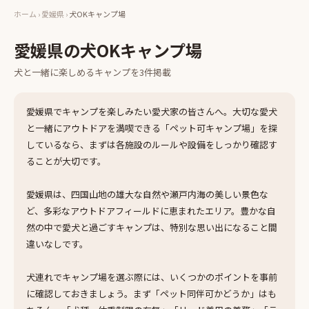
ホーム
›
愛媛県
›
犬OKキャンプ場
愛媛県
の
犬OKキャンプ場
犬と一緒に楽しめる
キャンプ
を
3
件掲載
愛媛県でキャンプを楽しみたい愛犬家の皆さんへ。大切な愛犬
と一緒にアウトドアを満喫できる「ペット可キャンプ場」を探
しているなら、まずは各施設のルールや設備をしっかり確認す
ることが大切です。
愛媛県は、四国山地の雄大な自然や瀬戸内海の美しい景色な
ど、多彩なアウトドアフィールドに恵まれたエリア。豊かな自
然の中で愛犬と過ごすキャンプは、特別な思い出になること間
違いなしです。
犬連れでキャンプ場を選ぶ際には、いくつかのポイントを事前
に確認しておきましょう。まず「ペット同伴可かどうか」はも