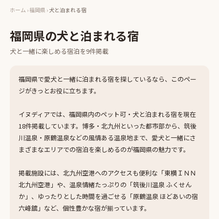
ホーム
›
福岡県
›
犬と泊まれる宿
福岡県
の
犬と泊まれる宿
犬と一緒に楽しめる
宿泊
を
9
件掲載
福岡県で愛犬と一緒に泊まれる宿を探しているなら、このペー
ジがきっとお役に立ちます。
イヌディアでは、福岡県内のペット可・犬と泊まれる宿を現在
18件掲載しています。博多・北九州といった都市部から、筑後
川温泉・原鶴温泉などの風情ある温泉地まで、愛犬と一緒にさ
まざまなエリアでの宿泊を楽しめるのが福岡県の魅力です。
掲載施設には、北九州空港へのアクセスも便利な「東横ＩＮＮ
北九州空港」や、温泉情緒たっぷりの「筑後川温泉 ふくせん
か」、ゆったりとした時間を過ごせる「原鶴温泉 ほどあいの宿
六峰舘」など、個性豊かな宿が揃っています。