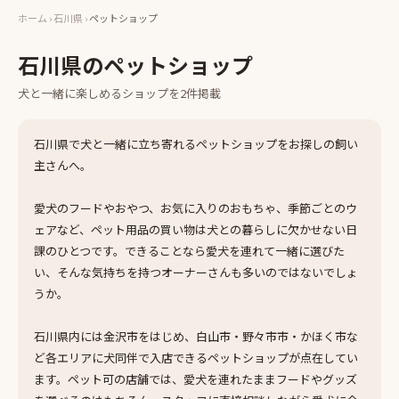
ホーム
›
石川県
›
ペットショップ
石川県
の
ペットショップ
犬と一緒に楽しめる
ショップ
を
2
件掲載
石川県で犬と一緒に立ち寄れるペットショップをお探しの飼い
主さんへ。
愛犬のフードやおやつ、お気に入りのおもちゃ、季節ごとのウ
ェアなど、ペット用品の買い物は犬との暮らしに欠かせない日
課のひとつです。できることなら愛犬を連れて一緒に選びた
い、そんな気持ちを持つオーナーさんも多いのではないでしょ
うか。
石川県内には金沢市をはじめ、白山市・野々市市・かほく市な
ど各エリアに犬同伴で入店できるペットショップが点在してい
ます。ペット可の店舗では、愛犬を連れたままフードやグッズ