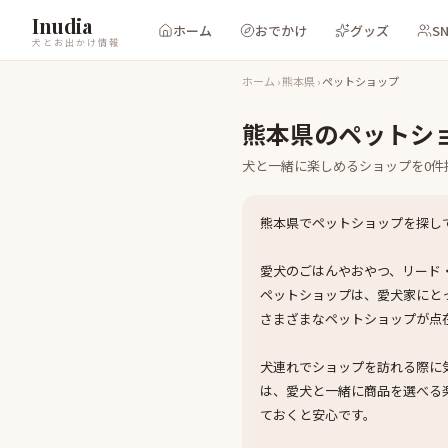
Inudia
ホーム
おでかけ
グッズ
S
犬とお出かけ情報
ホーム
›
熊本県
›
ペットショップ
熊本県
の
ペットシ
犬と一緒に楽しめる
ショップ
を
0
件
熊本県でペットショップを探し
愛犬のごはんやおやつ、リード
ペットショップは、愛犬家にと
さまざまなペットショップが点
犬連れでショップを訪れる際に
は、愛犬と一緒に商品を選べる
ておくと安心です。