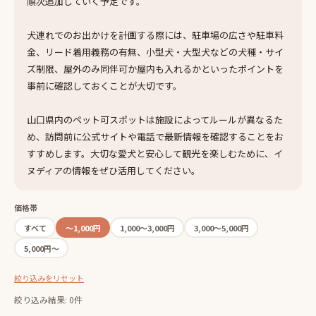
順次追加していく予定です。
犬連れでのお出かけを計画する際には、駐車場の広さや駐車料
金、リード着用義務の有無、小型犬・大型犬などの犬種・サイ
ズ制限、屋外のみ同伴可か屋内も入れるかといったポイントを
事前に確認しておくことが大切です。
山口県内のペット可スポットは施設によってルールが異なるた
め、訪問前に公式サイトや電話で最新情報を確認することをお
すすめします。大切な愛犬と安心して観光を楽しむために、イ
ヌディアの情報をぜひ活用してください。
価格帯
すべて
〜1,000円
1,000〜3,000円
3,000〜5,000円
5,000円〜
絞り込みをリセット
絞り込み結果: 0件