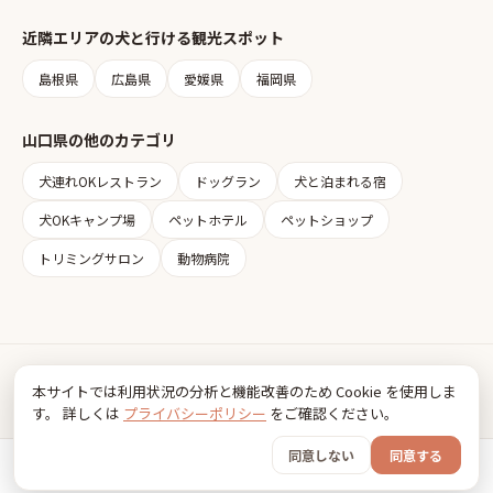
近隣エリアの
犬と行ける観光スポット
島根県
広島県
愛媛県
福岡県
山口県
の他のカテゴリ
犬連れOKレストラン
ドッグラン
犬と泊まれる宿
犬OKキャンプ場
ペットホテル
ペットショップ
トリミングサロン
動物病院
Inudia
本サイトでは利用状況の分析と機能改善のため Cookie を使用しま
犬とお出かけ情報
す。 詳しくは
プライバシーポリシー
をご確認ください。
利用規約
プライバシーポリシー
同意しない
同意する
© 2026 FancyBox
ホーム
おでかけ
グッズ
SNS
うちの子