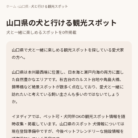
ホーム
›
山口県
›
犬と行ける観光スポット
山口県
の
犬と行ける観光スポット
犬と一緒に楽しめる
スポット
を
0
件掲載
山口県で犬と一緒に楽しめる観光スポットを探している愛犬家
の方へ。
山口県は本州最西端に位置し、日本海と瀬戸内海の両方に面し
た自然豊かなエリアです。秋吉台のカルスト台地や角島大橋、
錦帯橋など絶景スポットが数多く点在しており、愛犬と一緒に
訪れたいと考えている飼い主さんも多いのではないでしょう
か。
イヌディアでは、ペット可・犬同伴OKの観光スポット情報を随
時収集・掲載しています。山口県のスポット 犬情報については
現在登録準備中ですが、今後ペットフレンドリーな施設情報を