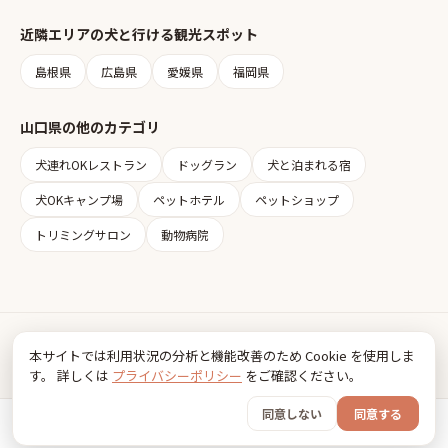
近隣エリアの
犬と行ける観光スポット
島根県
広島県
愛媛県
福岡県
山口県
の他のカテゴリ
犬連れOKレストラン
ドッグラン
犬と泊まれる宿
犬OKキャンプ場
ペットホテル
ペットショップ
トリミングサロン
動物病院
Inudia
本サイトでは利用状況の分析と機能改善のため Cookie を使用しま
犬とお出かけ情報
す。 詳しくは
プライバシーポリシー
をご確認ください。
利用規約
プライバシーポリシー
同意しない
同意する
© 2026 FancyBox
ホーム
おでかけ
グッズ
SNS
うちの子