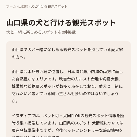
ホーム
›
山口県
›
犬と行ける観光スポット
山口県
の
犬と行ける観光スポット
犬と一緒に楽しめる
スポット
を
0
件掲載
山口県で犬と一緒に楽しめる観光スポットを探している愛犬家
の方へ。
山口県は本州最西端に位置し、日本海と瀬戸内海の両方に面し
た自然豊かなエリアです。秋吉台のカルスト台地や角島大橋、
錦帯橋など絶景スポットが数多く点在しており、愛犬と一緒に
訪れたいと考えている飼い主さんも多いのではないでしょう
か。
イヌディアでは、ペット可・犬同伴OKの観光スポット情報を随
時収集・掲載しています。山口県のスポット 犬情報については
現在登録準備中ですが、今後ペットフレンドリーな施設情報を