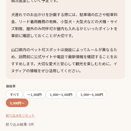
順次追加していく予定です。
犬連れでのお出かけを計画する際には、駐車場の広さや駐車料
金、リード着用義務の有無、小型犬・大型犬などの犬種・サイ
ズ制限、屋外のみ同伴可か屋内も入れるかといったポイントを
事前に確認しておくことが大切です。
山口県内のペット可スポットは施設によってルールが異なるた
め、訪問前に公式サイトや電話で最新情報を確認することをお
すすめします。大切な愛犬と安心して観光を楽しむために、イ
ヌディアの情報をぜひ活用してください。
価格帯
すべて
〜1,000円
1,000〜3,000円
3,000〜5,000円
5,000円〜
絞り込みをリセット
絞り込み結果: 0件