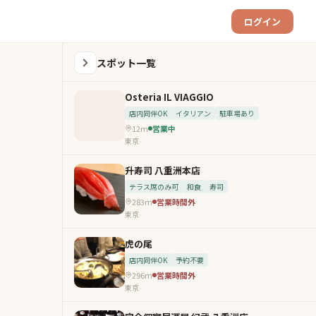
ログイン
スポット一覧
Osteria IL VIAGGIO
店内同伴OK
イタリアン
駐車場あり
12m
営業中
東京
升寿司 八重洲本店
テラス席のみ可
和食
寿司
283m
営業時間外
東京
虎の尾
店内同伴OK
予約不要
296m
営業時間外
東京