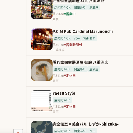
完全個室居酒屋 幻武 八重洲店
店内同伴OK
個室あり
居酒屋
296m
営業中
東京
P.C.M Pub Cardinal Marunouchi
店内同伴OK
バー
WiFiあり
307m
営業時間外
二重橋前
隠れ家個室居酒屋 御庭 八重洲店
店内同伴OK
個室あり
居酒屋
311m
定休日
東京
Yaesu Style
店内同伴OK
311m
定休日
東京
完全個室×美食バル しずか-Shizuka-
店内同伴OK
個室あり
バー