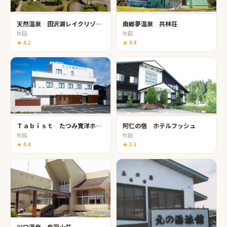
天然温泉 田沢湖レイクリゾート
南郷夢温泉 共林荘
秋田
秋田
★
4.2
★
4.4
Ｔａｂｉｓｔ たつみ寛洋ホテル
阿仁の宿 ホテルフッシュ
秋田
秋田
★
4.4
★
3.3
川口温泉 奥羽山荘