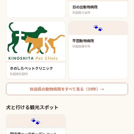
日の出動物病院
秋田県大仙市
🐾
平田動物病院
秋田県横手市
きのしたペットクリニック
秋田県秋田市
秋田県
の
動物病院
をすべて見る（
39
件）→
犬と行ける観光スポット
🐾
田沢湖ハーブガーデン ハートハーブ