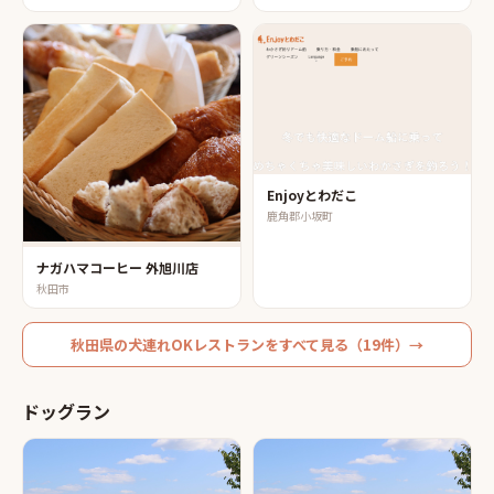
Enjoyとわだこ
鹿角郡小坂町
ナガハマコーヒー 外旭川店
秋田市
秋田県
の
犬連れOKレストラン
をすべて見る（
19
件）→
ドッグラン