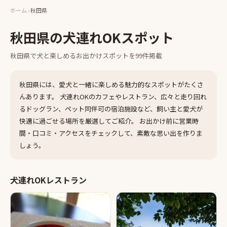
ホーム
›
秋田県
秋田県
の犬連れOKスポット
秋田県
で犬と楽しめるお出かけスポットを
99
件掲載
秋田県
には、愛犬と一緒に楽しめる魅力的なスポットがたくさ
んあります。 犬連れOKのカフェやレストラン、広々と走り回れ
るドッグラン、ペット同伴可の宿泊施設など、飼い主と愛犬が
快適に過ごせる場所を厳選してご紹介。 お出かけ前に営業時
間・口コミ・アクセスをチェックして、素敵な思い出を作りま
しょう。
犬連れOKレストラン