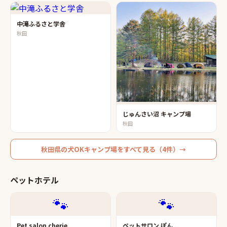
中滝ふるさと学舎
秋田
じゅんさい沼 キャンプ場
秋田
秋田県
の
犬OKキャンプ場
をすべて見る（
4
件）→
ペットホテル
🐾
🐾
Pet salon cherie
ペットサロン ぽん...