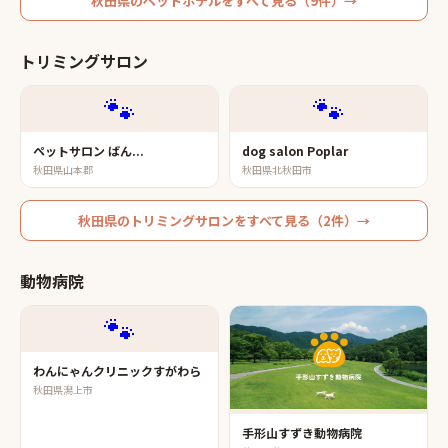
秋田県
の
ペットホテル
をすべて見る（
9
件）→
トリミングサロン
🐾
🐾
ペットサロン ばん...
dog salon Poplar
秋田県山本郡
秋田県北秋田市
秋田県
の
トリミングサロン
をすべて見る（
2
件）→
動物病院
🐾
わんにゃんクリニックすがわら
秋田県潟上市
手形山すずき動物病院