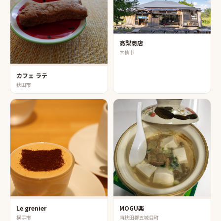
高梨商店
大仙市
カフェ ラテ
秋田市
Le grenier
MOGU楽
横手市
南秋田郡五城目町