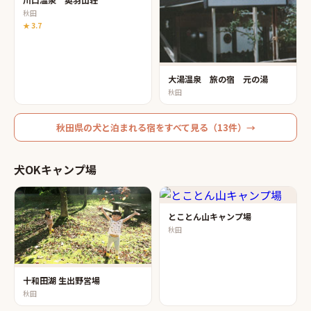
秋田
★
3.7
大湯温泉 旅の宿 元の湯
秋田
秋田県
の
犬と泊まれる宿
をすべて見る（
13
件）→
犬OKキャンプ場
とことん山キャンプ場
秋田
十和田湖 生出野営場
秋田