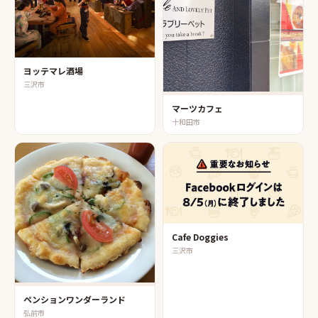
ヨッテマレ酒場
三沢市
マーツカフェ
十和田市
Cafe Doggies
三沢市
ペンションワンダーランド
弘前市