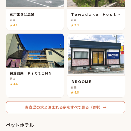
五戸まきば温泉
Ｔｏｗａｄａｋｏ Ｈｏｓｔｅｌ
青森
青森
★
4.1
★
2.3
民泊宿屋 ＰｉｔｔＩＮＮ
青森
ＢＲＯＯＭＥ
★
3.6
青森
★
4.8
青森県
の
犬と泊まれる宿
をすべて見る（
8
件）→
ペットホテル