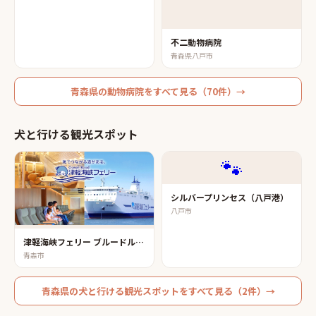
不二動物病院
青森県八戸市
青森県
の
動物病院
をすべて見る（
70
件）→
犬と行ける観光スポット
🐾
シルバープリンセス（八戸港）
八戸市
津軽海峡フェリー ブルードルフィン （青森港）
青森市
青森県
の
犬と行ける観光スポット
をすべて見る（
2
件）→