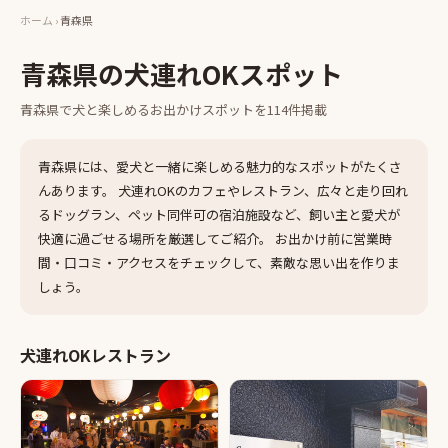
ホーム
›
青森県
青森県
の犬連れOKスポット
青森県
で犬と楽しめるお出かけスポットを
114
件掲載
青森県
には、愛犬と一緒に楽しめる魅力的なスポットがたくさ
んあります。 犬連れOKのカフェやレストラン、広々と走り回れ
るドッグラン、ペット同伴可の宿泊施設など、飼い主と愛犬が
快適に過ごせる場所を厳選してご紹介。 お出かけ前に営業時
間・口コミ・アクセスをチェックして、素敵な思い出を作りま
しょう。
犬連れOKレストラン