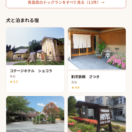
青森県
の
ドッグラン
をすべて見る（
12
件）→
犬と泊まれる宿
コテージホテル ショコラ
割烹旅館 さつき
青森
★
3.3
青森
★
4.9