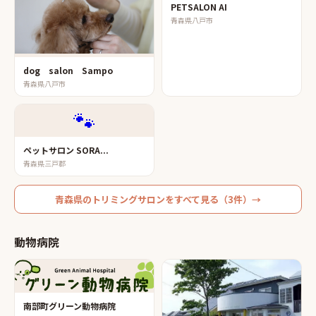
PETSALON AI
青森県八戸市
dog salon Sampo
青森県八戸市
🐾
ペットサロン SORA...
青森県三戸郡
青森県
の
トリミングサロン
をすべて見る（
3
件）→
動物病院
南部町グリーン動物病院