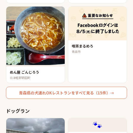
喫茶まるめろ
青森市
めん屋 ごんじろう
北津軽郡鶴田町
青森県
の
犬連れOKレストラン
をすべて見る（
15
件）→
ドッグラン
🐾