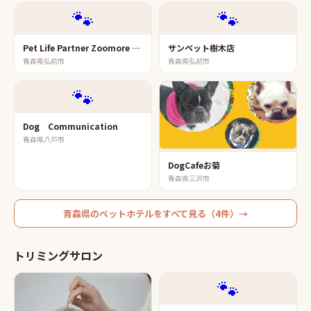
🐾
🐾
Pet Life Partner Zoomore 弘前店
サンペット樹木店
青森県弘前市
青森県弘前市
🐾
Dog Communication
青森県八戸市
DogCafeお菊
青森県三沢市
青森県
の
ペットホテル
をすべて見る（
4
件）→
トリミングサロン
🐾