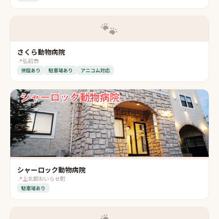
🐾
さくら動物病院
📍
弘前市
併設あり
駐車場あり
アニコム対応
シャーロック動物病院
📍
上北郡おいらせ町
駐車場あり