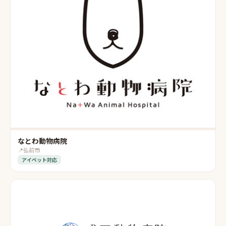
なとわ動物病院
📍
弘前市
アイペット対応