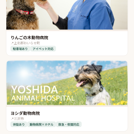
りんごの木動物病院
📍
上北郡おいらせ町
駐車場あり
アイペット対応
ヨシダ動物病院
📍
三沢市
併設あり
動物病院×ホテル
救急・夜間対応