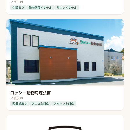
📍
八戸市
併設あり
動物病院×ホテル
サロン×ホテル
ヨッシー動物病院弘前
📍
弘前市
駐車場あり
アニコム対応
アイペット対応