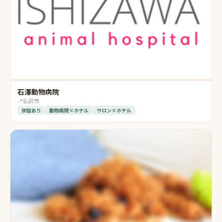
石澤動物病院
📍
弘前市
併設あり
動物病院×ホテル
サロン×ホテル