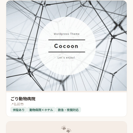
ごり動物病院
📍
弘前市
併設あり
動物病院×ホテル
救急・夜間対応
🐾