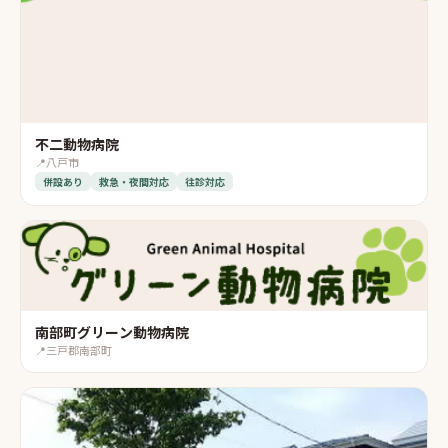
不二動物病院
📍
八戸市
併設あり
救急・夜間対応
往診対応
南部町グリーン動物病院
📍
三戸郡南部町