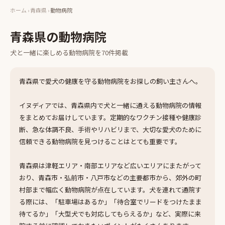
ホーム
›
青森県
›
動物病院
青森県
の
動物病院
犬と一緒に楽しめる
動物病院
を
70
件掲載
青森県で愛犬の健康を守る動物病院をお探しの飼い主さんへ。
イヌディアでは、青森県内で犬と一緒に通える動物病院の情報
をまとめてお届けしています。定期的なワクチン接種や健康診
断、急な体調不良、手術やリハビリまで、大切な愛犬のために
信頼できる動物病院を見つけることはとても重要です。
青森県は津軽エリア・南部エリアなど広いエリアにまたがって
おり、青森市・弘前市・八戸市などの主要都市から、郊外の町
村部まで幅広く動物病院が点在しています。犬を連れて通院す
る際には、「駐車場はあるか」「待合室でリードをつけたまま
待てるか」「大型犬でも対応してもらえるか」など、実際に来