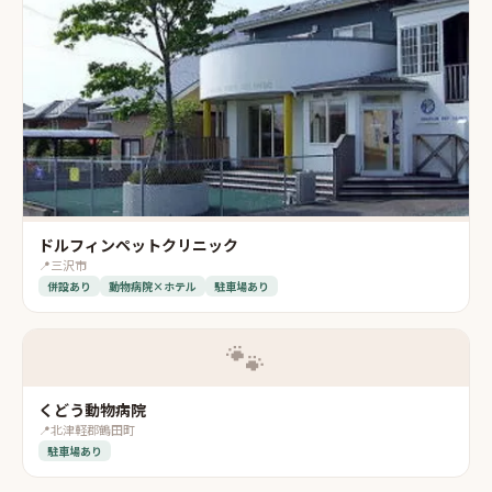
ドルフィンペットクリニック
📍
三沢市
併設あり
動物病院×ホテル
駐車場あり
🐾
くどう動物病院
📍
北津軽郡鶴田町
駐車場あり