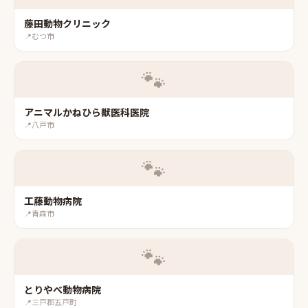
藤田動物クリニック
📍
むつ市
🐾
アニマルかねひら獣医科医院
📍
八戸市
🐾
工藤動物病院
📍
青森市
🐾
とりやべ動物病院
📍
三戸郡五戸町