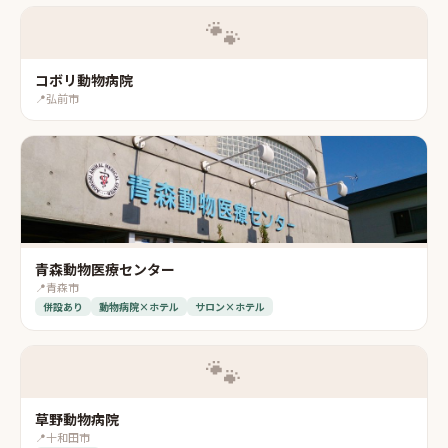
🐾
コボリ動物病院
📍
弘前市
青森動物医療センター
📍
青森市
併設あり
動物病院×ホテル
サロン×ホテル
🐾
草野動物病院
📍
十和田市