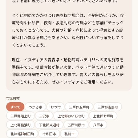
院する前に確認しておきたいポイントがたくさんあります。
とくに初めてかかりつけ医を探す場合は、予約制かどうか、診
療時間や休診日、夜間・救急対応の有無なども事前にチェック
しておくと安心です。犬種や年齢・症状によって得意とする診
療科目が異なる場合もあるため、専門性についても確認してお
くとよいでしょう。
現在、イヌディアの青森県・動物病院カテゴリへの掲載施設を
準備中です。掲載情報が整い次第、ペット同伴で通いやすい動
物病院の詳細をご紹介していきます。愛犬との暮らしをより安
心なものにするため、ぜひイヌディアをご活用ください。
市区町村
すべて
つがる市
むつ市
三戸郡五戸町
三戸郡南部町
三戸郡階上町
三沢市
上北郡おいらせ町
上北郡七戸町
上北郡横浜町
下北郡東通村
五所川原市
八戸市
北津軽郡鶴田町
十和田市
弘前市