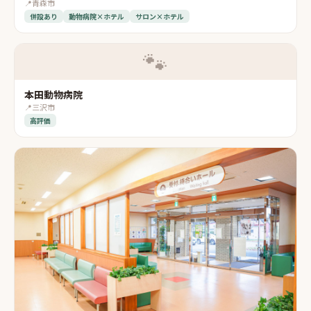
📍
青森市
併設あり
動物病院×ホテル
サロン×ホテル
🐾
本田動物病院
📍
三沢市
高評価