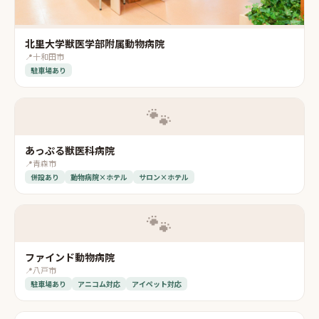
北里大学獣医学部附属動物病院
📍
十和田市
駐車場あり
🐾
あっぷる獣医科病院
📍
青森市
併設あり
動物病院×ホテル
サロン×ホテル
🐾
ファインド動物病院
📍
八戸市
駐車場あり
アニコム対応
アイペット対応