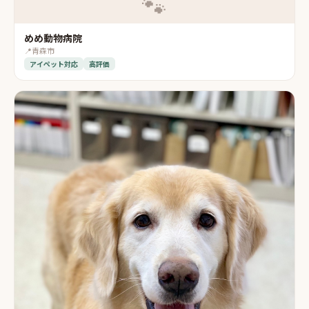
🐾
めめ動物病院
📍
青森市
アイペット対応
高評価