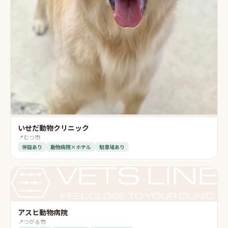
いせだ動物クリニック
📍
むつ市
併設あり
動物病院×ホテル
駐車場あり
アスヒ動物病院
📍
つがる市