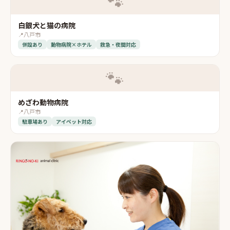
🐾
白銀犬と猫の病院
📍
八戸市
併設あり
動物病院×ホテル
救急・夜間対応
🐾
めざわ動物病院
📍
八戸市
駐車場あり
アイペット対応