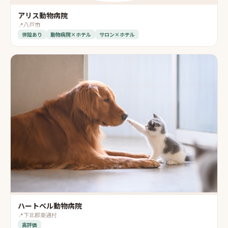
アリス動物病院
📍
八戸市
併設あり
動物病院×ホテル
サロン×ホテル
ハートベル動物病院
📍
下北郡東通村
高評価