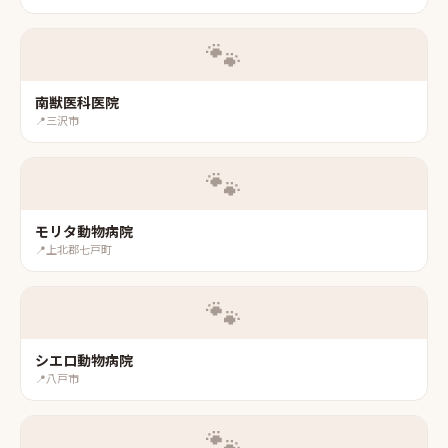
🐾
南獣医科医院
📍
三沢市
🐾
モリタ動物病院
📍
上北郡七戸町
🐾
シエロ動物病院
📍
八戸市
🐾