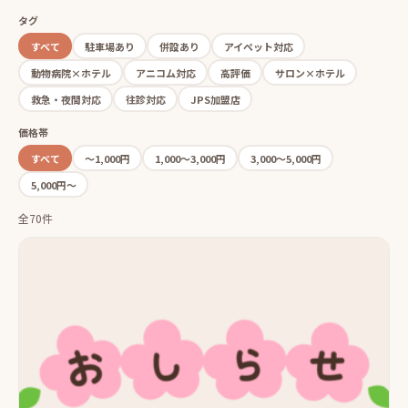
タグ
すべて
駐車場あり
併設あり
アイペット対応
動物病院×ホテル
アニコム対応
高評価
サロン×ホテル
救急・夜間対応
往診対応
JPS加盟店
価格帯
すべて
〜1,000円
1,000〜3,000円
3,000〜5,000円
5,000円〜
全70件