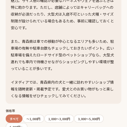
魅力。サイズ感の確認が必要なハーネスやウェアを選ぶときは
特に助かります。ただし、店舗によってはキャリーバッグへの
収納が必須だったり、大型犬は入店不可といった犬種・サイズ
制限が設けられている場合もあるため、事前に確認しておくと
安心です。
また、青森県は車での移動が中心となるエリアも多いため、駐
車場の有無や駐車台数もチェックしておきたいポイント。広い
駐車場を備えたロードサイド型のペットショップなら、大型犬
連れでも車内で待機させながらショッピングしやすい環境が整
っていることが多いです。
イヌディアでは、青森県内の犬と一緒に訪れやすいショップ情
報を随時更新・掲載予定です。愛犬とのお買い物がもっと楽し
くなる情報をぜひチェックしてみてください。
価格帯
すべて
〜1,000円
1,000〜3,000円
3,000〜5,000円
5,000円〜