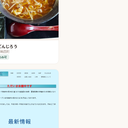
ごんじろう
郡鶴田町
のみ可