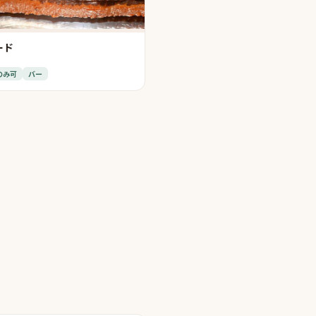
ード
のみ可
バー