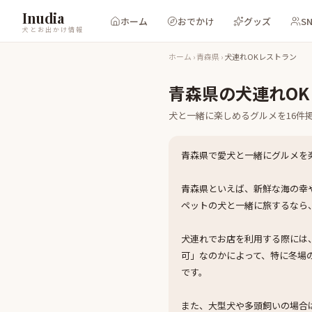
Inudia
ホーム
おでかけ
グッズ
S
犬とお出かけ情報
ホーム
›
青森県
›
犬連れOKレストラン
青森県
の
犬連れO
犬と一緒に楽しめる
グルメ
を
16
件
青森県で愛犬と一緒にグルメを
青森県といえば、新鮮な海の幸
ペットの犬と一緒に旅するなら
犬連れでお店を利用する際には
可」なのかによって、特に冬場
です。
また、大型犬や多頭飼いの場合