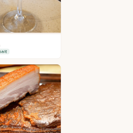
市
のみ可