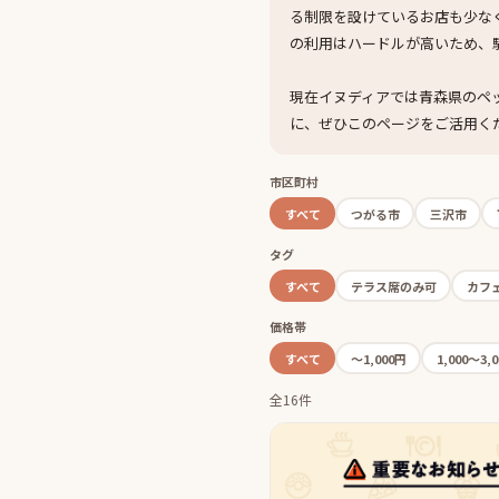
る制限を設けているお店も少な
の利用はハードルが高いため、
現在イヌディアでは青森県のペ
に、ぜひこのページをご活用く
市区町村
すべて
つがる市
三沢市
タグ
すべて
テラス席のみ可
カフ
価格帯
すべて
〜1,000円
1,000〜3,
全16件