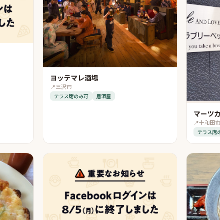
ヨッテマレ酒場
📍
三沢市
テラス席のみ可
居酒屋
マーツ
📍
十和田
テラス席