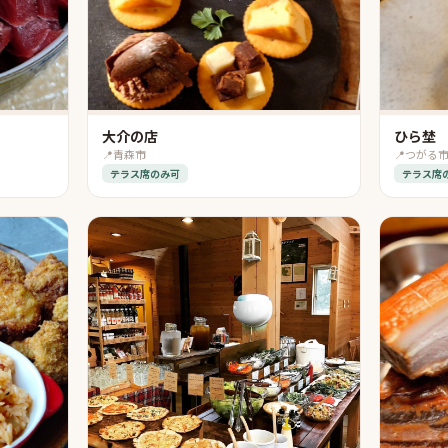
大介の店
ひら埜
📍
青森市
📍
つがる
テラス席のみ可
テラス席