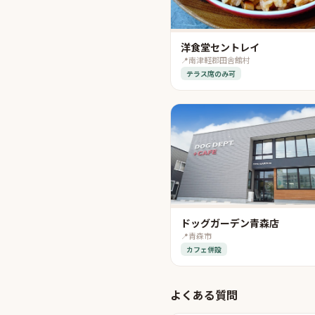
洋食堂セントレイ
📍
南津軽郡田舎館村
テラス席のみ可
ドッグガーデン青森店
📍
青森市
カフェ併設
よくある質問