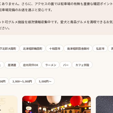
くありません。さらに、アクセスの面では駐車場の有無も重要な確認ポイント
駐車場完備のお店を選ぶと安心です。
ット可グルメ施設を順次情報収集中です。愛犬と青森グルメを満喫できるお気
ださい。
下北郡大間町
北津軽郡鶴田町
十和田市
南津軽郡田舎館村
弘前市
ェ
居酒屋
店内同伴OK
ラーメン
バー
カフェ併設
000円
3,000〜5,000円
5,000円〜