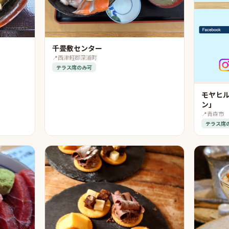
千畳敷センター
📍
西津軽郡深浦町
テラス席のみ可
モヤヒル
ン」
📍
青森市
テラス席