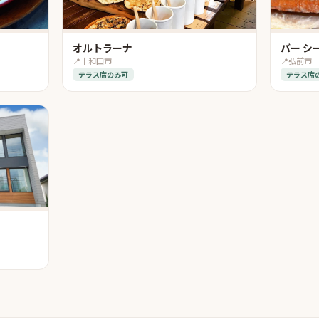
オルトラーナ
バー シ
📍
十和田市
📍
弘前市
テラス席のみ可
テラス席