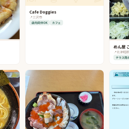
Cafe Doggies
📍
三沢市
店内同伴OK
カフェ
めん屋 
📍
北津軽
テラス席