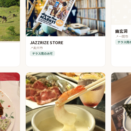
幽玄洞
📍
一関市
JAZZRIZE STORE
テラス席
📍
奥州市
テラス席のみ可