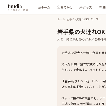
Inudia
ホーム
おでかけ
グッズ
S
犬とお出かけ情報
ホーム
›
岩手県
›
犬連れOKレストラン
岩手県
の
犬連れO
犬と一緒に楽しめる
グルメ
を
49
件
岩手県で愛犬と一緒に食事を楽
雄大な自然と豊かな食文化が魅
られるこの地には、ペット可の
「岩手県 グルメ 犬」「ペット
店を事前に把握しておくことが
ペット同伴OKのお店でも、テ
車場を備えた郊外型のレストラ