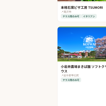
本格石窯ピザ工房 TSUMORI
📍
滝沢市
テラス席のみ可
イタリアン
小岩井農場まきば園 ソフトク
ウス
📍
岩手郡雫石町
テラス席のみ可