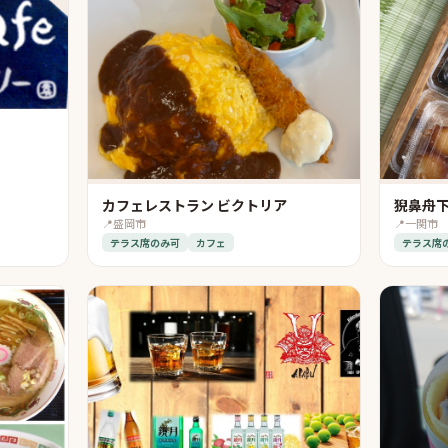
カフェレストラン ビクトリア
猊鼻舟
📍
盛岡市
📍
一関市
テラス席のみ可
カフェ
テラス席