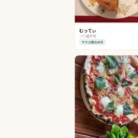
むってぃ
📍
八幡平市
テラス席のみ可