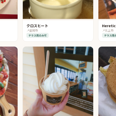
クロスヒート
Heretic
📍
盛岡市
📍
北上市
テラス席のみ可
テラス席