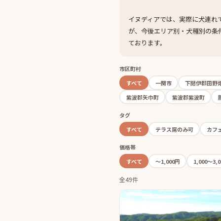
イヌディアでは、実際に犬連れ
が、今後エリア別・犬種別の条
ております。
市区町村
すべて
一関市
下閉伊郡田野
紫波郡矢巾町
紫波郡紫波町
タグ
すべて
テラス席のみ可
カフ
価格帯
すべて
〜1,000円
1,000〜3,
全49件