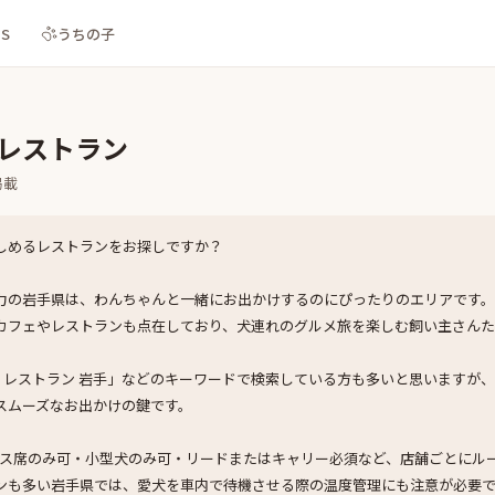
NS
うちの子
Kレストラン
掲載
しめるレストランをお探しですか？
力の岩手県は、わんちゃんと一緒にお出かけするのにぴったりのエリアです
カフェやレストランも点在しており、犬連れのグルメ旅を楽しむ飼い主さんた
可 レストラン 岩手」などのキーワードで検索している方も多いと思いますが
スムーズなお出かけの鍵です。
ラス席のみ可・小型犬のみ可・リードまたはキャリー必須など、店舗ごとにル
ンも多い岩手県では、愛犬を車内で待機させる際の温度管理にも注意が必要