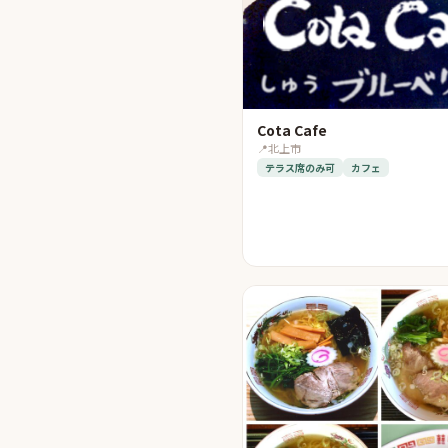
Cota Cafe
📍
北上市
テラス席のみ可
カフェ