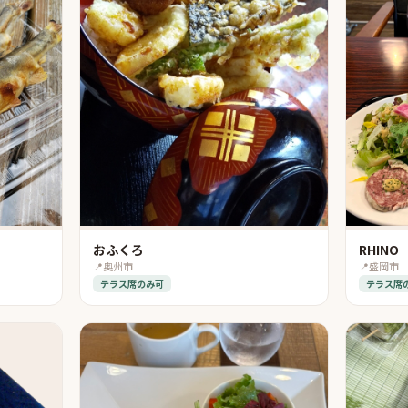
おふくろ
RHINO
📍
奥州市
📍
盛岡市
テラス席のみ可
テラス席