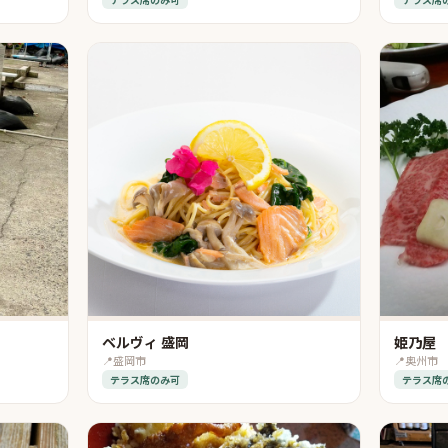
ベルヴィ 盛岡
姫乃屋
📍
盛岡市
📍
奥州市
テラス席のみ可
テラス席