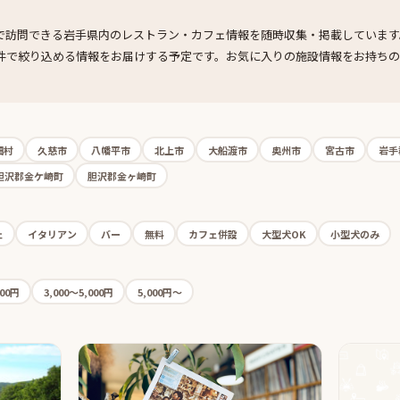
で訪問できる岩手県内のレストラン・カフェ情報を随時収集・掲載しています
件で絞り込める情報をお届けする予定です。お気に入りの施設情報をお持ち
畑村
久慈市
八幡平市
北上市
大船渡市
奥州市
宮古市
岩手
胆沢郡金ケ崎町
胆沢郡金ヶ崎町
ェ
イタリアン
バー
無料
カフェ併設
大型犬OK
小型犬のみ
000円
3,000〜5,000円
5,000円〜