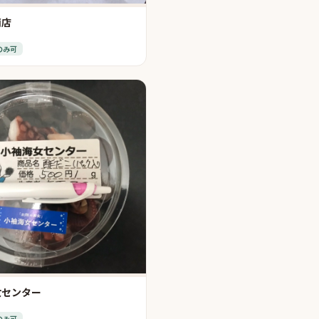
商店
のみ可
女センター
のみ可