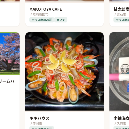
MAKOTOYA CAFE
甘太郎
📍
陸前高田市
📍
釜石市
テラス席のみ可
カフェ
テラス席
リームハ
キキハウス
小袖海
📍
盛岡市
📍
久慈市
テラス席のみ可
テラス席