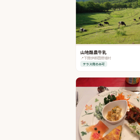
山地酪農牛乳
📍
下閉伊郡田野畑村
テラス席のみ可