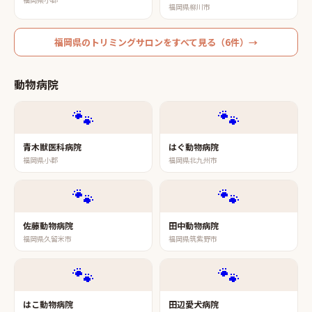
福岡県柳川市
福岡県
の
トリミングサロン
をすべて見る（
6
件）→
動物病院
🐾
🐾
青木獣医科病院
はぐ動物病院
福岡県小郡
福岡県北九州市
🐾
🐾
佐藤動物病院
田中動物病院
福岡県久留米市
福岡県筑紫野市
🐾
🐾
はこ動物病院
田辺愛犬病院