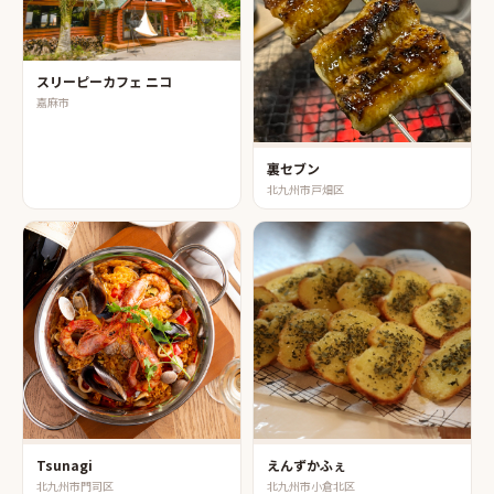
スリーピーカフェ ニコ
嘉麻市
裏セブン
北九州市戸畑区
Tsunagi
えんずかふぇ
北九州市門司区
北九州市小倉北区