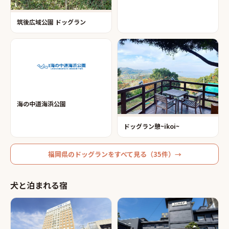
筑後広域公園 ドッグラン
海の中道海浜公園
ドッグラン憩~ikoi~
福岡県
の
ドッグラン
をすべて見る（
35
件）→
犬と泊まれる宿