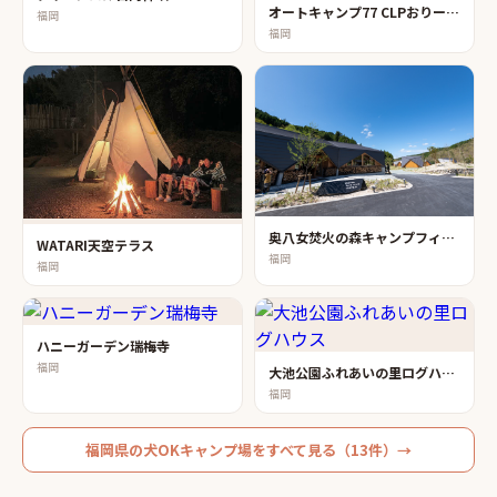
オートキャンプ77 CLPおりーぶ畑
福岡
福岡
奥八女焚火の森キャンプフィールド
WATARI天空テラス
福岡
福岡
ハニーガーデン瑞梅寺
福岡
大池公園ふれあいの里ログハウス
福岡
福岡県
の
犬OKキャンプ場
をすべて見る（
13
件）→