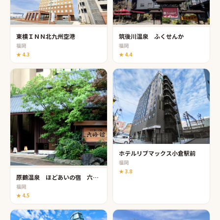
東横ＩＮＮ北九州空港
筑後川温泉 ふくせんか
福岡
福岡
★
4.3
★
4.4
ホテルリブマックス小倉駅前
福岡
★
3.8
原鶴温泉 ほどあいの宿 六峰舘
福岡
★
4.5