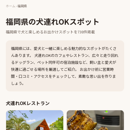
ホーム
›
福岡県
福岡県
の犬連れOKスポット
福岡県
で犬と楽しめるお出かけスポットを
738
件掲載
福岡県
には、愛犬と一緒に楽しめる魅力的なスポットがたくさ
んあります。 犬連れOKのカフェやレストラン、広々と走り回れ
るドッグラン、ペット同伴可の宿泊施設など、飼い主と愛犬が
快適に過ごせる場所を厳選してご紹介。 お出かけ前に営業時
間・口コミ・アクセスをチェックして、素敵な思い出を作りま
しょう。
犬連れOKレストラン