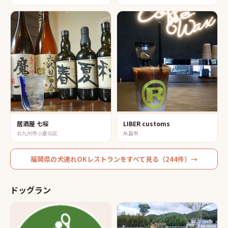
居酒屋 七桜
LIBER customs
北九州市小倉北区
糸島市
福岡県
の
犬連れOKレストラン
をすべて見る（
244
件）→
ドッグラン