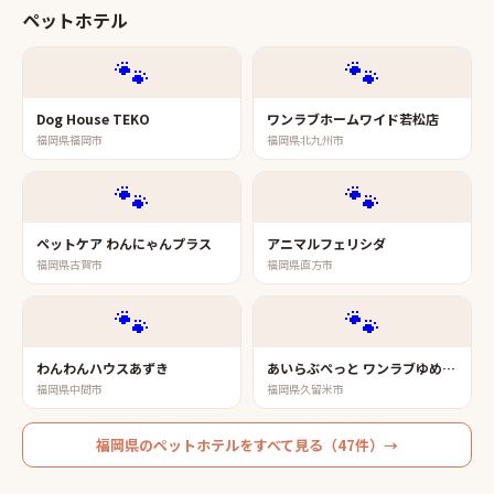
ペットホテル
🐾
🐾
Dog House TEKO
ワンラブホームワイド若松店
福岡県福岡市
福岡県北九州市
🐾
🐾
ペットケア わんにゃんプラス
アニマルフェリシダ
福岡県古賀市
福岡県直方市
🐾
🐾
わんわんハウスあずき
あいらぶぺっと ワンラブゆめタウン久留米店
福岡県中間市
福岡県久留米市
福岡県
の
ペットホテル
をすべて見る（
47
件）→