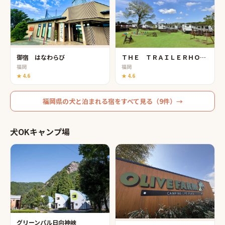
ＴＨＥ ＴＲＡＩＬＥＲＨＯＵＳＥ ＶＩＬＬＡＧＥ 大牟田 ＳＰＡ
御宿 はなわらび
福岡
福岡
★
4.6
★
4.6
福岡県
の
犬と泊まれる宿
をすべて見る（
9
件）→
犬OKキャンプ場
グリーンパル日向神峡