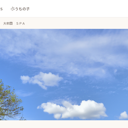
NS
うちの子
 大牟田 ＳＰＡ