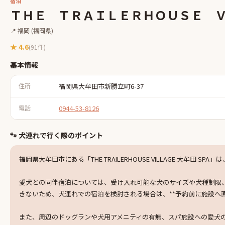
宿泊
ＴＨＥ ＴＲＡＩＬＥＲＨＯＵＳＥ 
📍
福岡
(福岡県)
★
4.6
(
91
件)
基本情報
住所
福岡県大牟田市新勝立町6-37
電話
0944-53-8126
🐾 犬連れで行く際のポイント
福岡県大牟田市にある「THE TRAILERHOUSE VILLAGE 
愛犬との同伴宿泊については、受け入れ可能な犬のサイズや犬種制限
きないため、犬連れでの宿泊を検討される場合は、**予約前に施設へ
また、周辺のドッグランや犬用アメニティの有無、スパ施設への愛犬