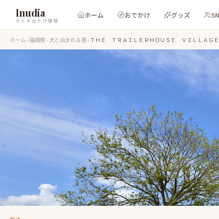
Inudia
ホーム
おでかけ
グッズ
S
犬とお出かけ情報
ホーム
›
福岡県
›
犬と泊まれる宿
›
ＴＨＥ ＴＲＡＩＬＥＲＨＯＵＳＥ ＶＩＬＬＡＧＥ