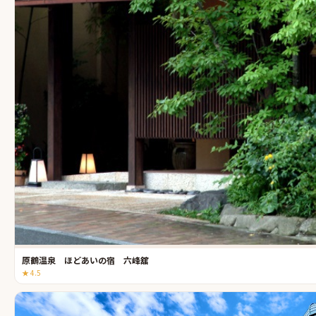
原鶴温泉 ほどあいの宿 六峰舘
★
4.5