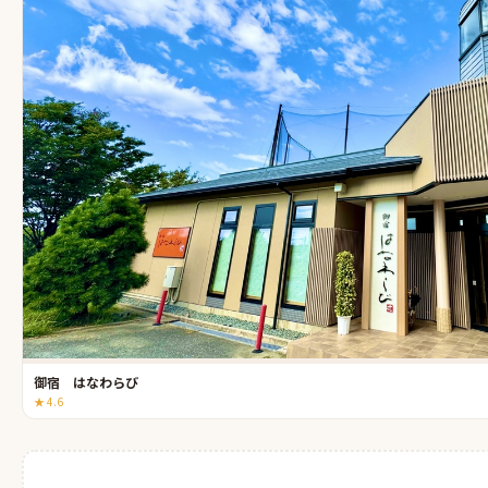
御宿 はなわらび
★
4.6