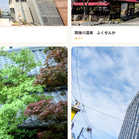
筑後川温泉 ふくせんか
★
4.4