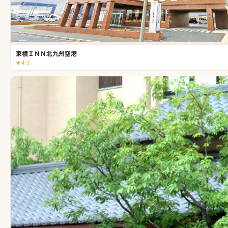
東横ＩＮＮ北九州空港
★
4.3