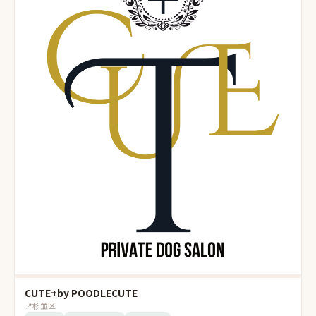
CUTE+by POODLECUTE
📍
杉並区