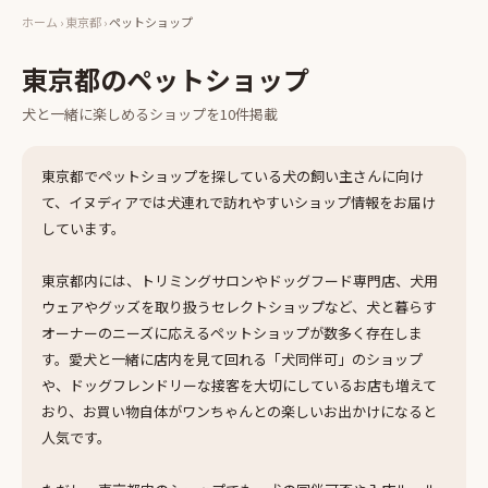
ホーム
›
東京都
›
ペットショップ
東京都
の
ペットショップ
犬と一緒に楽しめる
ショップ
を
10
件掲載
東京都でペットショップを探している犬の飼い主さんに向け
て、イヌディアでは犬連れで訪れやすいショップ情報をお届け
しています。
東京都内には、トリミングサロンやドッグフード専門店、犬用
ウェアやグッズを取り扱うセレクトショップなど、犬と暮らす
オーナーのニーズに応えるペットショップが数多く存在しま
す。愛犬と一緒に店内を見て回れる「犬同伴可」のショップ
や、ドッグフレンドリーな接客を大切にしているお店も増えて
おり、お買い物自体がワンちゃんとの楽しいお出かけになると
人気です。