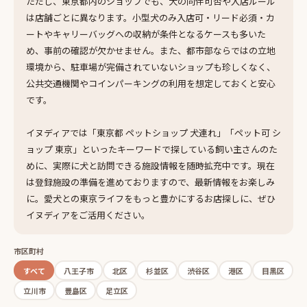
ただし、東京都内のショップでも、犬の同伴可否や入店ルール
は店舗ごとに異なります。小型犬のみ入店可・リード必須・カ
ートやキャリーバッグへの収納が条件となるケースも多いた
め、事前の確認が欠かせません。また、都市部ならではの立地
環境から、駐車場が完備されていないショップも珍しくなく、
公共交通機関やコインパーキングの利用を想定しておくと安心
です。
イヌディアでは「東京都 ペットショップ 犬連れ」「ペット可 シ
ョップ 東京」といったキーワードで探している飼い主さんのた
めに、実際に犬と訪問できる施設情報を随時拡充中です。現在
は登録施設の準備を進めておりますので、最新情報をお楽しみ
に。愛犬との東京ライフをもっと豊かにするお店探しに、ぜひ
イヌディアをご活用ください。
市区町村
すべて
八王子市
北区
杉並区
渋谷区
港区
目黒区
立川市
豊島区
足立区