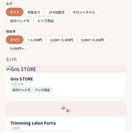
タグ
すべて
併設あり
JPS加盟店
サロン×ホテル
店内ペット可
ドッグ用品
価格帯
すべて
〜1,000円
1,000〜3,000円
3,000〜5,000円
5,000円〜
全10件
Gris STORE
📍
立川市
店内ペット可
ドッグ用品
🐾
Trimming salon Porta
📍
北区