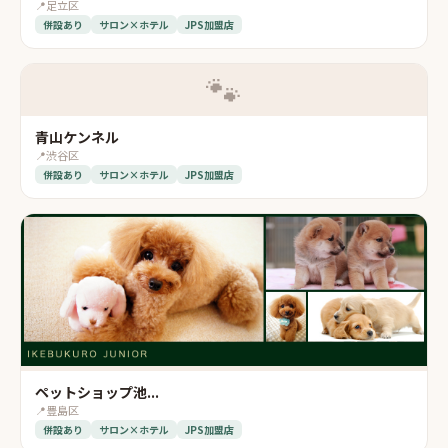
📍
足立区
併設あり
サロン×ホテル
JPS加盟店
🐾
青山ケンネル
📍
渋谷区
併設あり
サロン×ホテル
JPS加盟店
ペットショップ池...
📍
豊島区
併設あり
サロン×ホテル
JPS加盟店