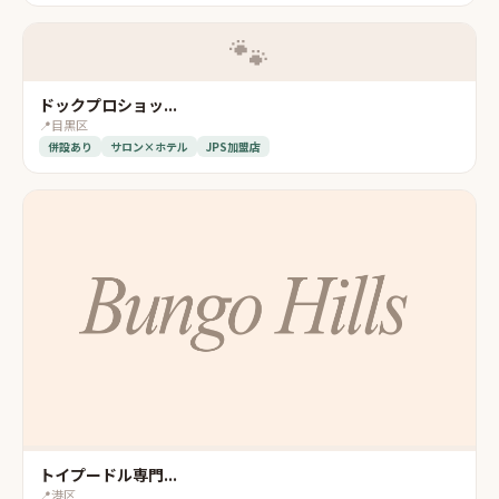
🐾
ドックプロショッ...
📍
目黒区
併設あり
サロン×ホテル
JPS加盟店
トイプードル専門...
📍
港区