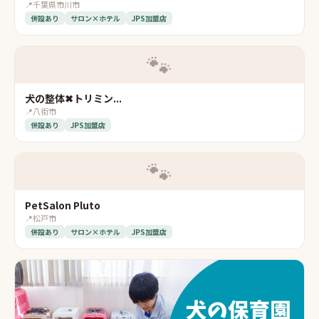
📍
千葉県市川市
併設あり
サロン×ホテル
JPS加盟店
🐾
犬の整体✖トリミン...
📍
八街市
併設あり
JPS加盟店
🐾
PetSalon Pluto
📍
松戸市
併設あり
サロン×ホテル
JPS加盟店