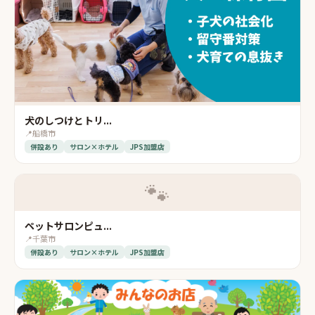
犬のしつけとトリ...
📍
船橋市
併設あり
サロン×ホテル
JPS加盟店
🐾
ペットサロンピュ...
📍
千葉市
併設あり
サロン×ホテル
JPS加盟店