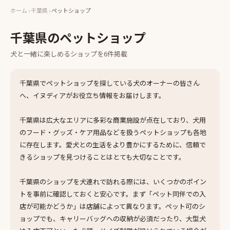
ホーム
›
千葉県
›
ペットショップ
千葉県
の
ペットショップ
犬と一緒に楽しめる
ショップ
を
6
件掲載
千葉県でペットショップを探している犬のオーナーの皆さん
へ、イヌディアがお役立ち情報をお届けします。
千葉県は広大なエリアに多彩な商業施設が点在しており、犬用
のフード・グッズ・ケア用品などを扱うペットショップも各地
に存在します。愛犬との生活をより豊かにするために、信頼で
きるショップを見つけることはとても大切なことです。
千葉県のショップを犬連れで訪れる際には、いくつかのポイン
トを事前に確認しておくと安心です。まず「ペット同伴での入
店が可能かどうか」は店舗によって異なります。ペット可のシ
ョップでも、キャリーバッグへの収納が必須だったり、大型犬