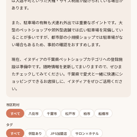
は入店不可といった犬種・サイズ制限が設けられている場合が
あります。
また、駐車場の有無も犬連れ外出では重要なポイントです。大
型のペットショップや郊外型店舗では広い駐車場を完備してい
ることが多いですが、都市部の小規模ショップでは駐車場がな
い場合もあるため、事前の確認をおすすめします。
現在、イヌディアの千葉県ペットショップカテゴリへの登録施
設は準備中です。随時情報を更新してまいりますので、ぜひま
たチェックしてみてください。千葉県で愛犬と一緒に快適にシ
ョッピングできるお店探しに、イヌディアをぜひご活用くださ
い。
市区町村
すべて
八街市
千葉市
松戸市
柏市
船橋市
タグ
すべて
併設あり
JPS加盟店
サロン×ホテル