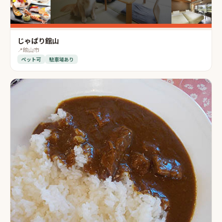
じゃぱり館山
📍
館山市
ペット可
駐車場あり