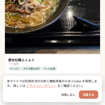
屋台拉麺ふぅふぅ
📍
千葉市
ラーメン
テラス席のみ可
リード必須
本サイトでは利用状況の分析と機能改善のため Cookie を使用しま
す。 詳しくは
プライバシーポリシー
をご確認ください。
同意しない
同意する
ホーム
おでかけ
グッズ
SNS
うちの子