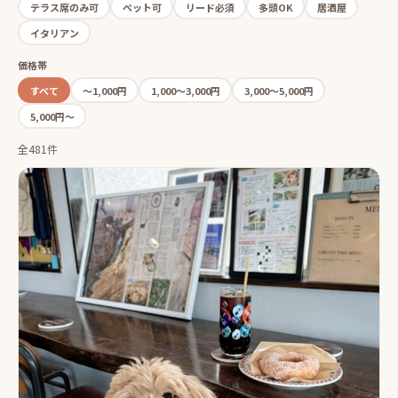
テラス席のみ可
ペット可
リード必須
多頭OK
居酒屋
イタリアン
価格帯
すべて
〜1,000円
1,000〜3,000円
3,000〜5,000円
5,000円〜
全481件