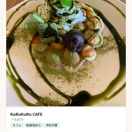
KuRuKuRu CAFE
📍
佐倉市
カフェ
駐車場あり
予約不要