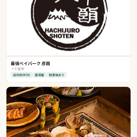
幕張ベイパーク 彦酉
📍
千葉市
店内同伴OK
居酒屋
駐車場あり