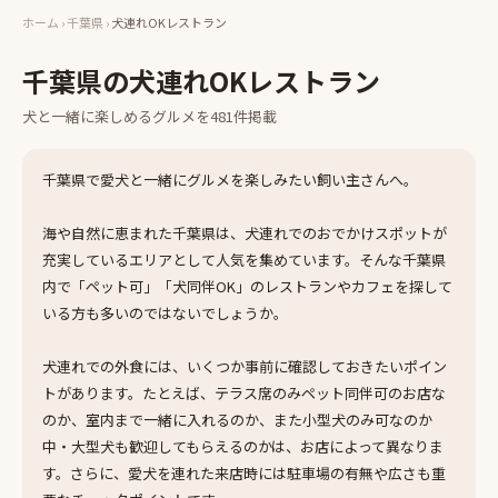
ホーム
›
千葉県
›
犬連れOKレストラン
千葉県
の
犬連れOKレストラン
犬と一緒に楽しめる
グルメ
を
481
件掲載
千葉県で愛犬と一緒にグルメを楽しみたい飼い主さんへ。
海や自然に恵まれた千葉県は、犬連れでのおでかけスポットが
充実しているエリアとして人気を集めています。そんな千葉県
内で「ペット可」「犬同伴OK」のレストランやカフェを探して
いる方も多いのではないでしょうか。
犬連れでの外食には、いくつか事前に確認しておきたいポイン
トがあります。たとえば、テラス席のみペット同伴可のお店な
のか、室内まで一緒に入れるのか、また小型犬のみ可なのか
中・大型犬も歓迎してもらえるのかは、お店によって異なりま
す。さらに、愛犬を連れた来店時には駐車場の有無や広さも重