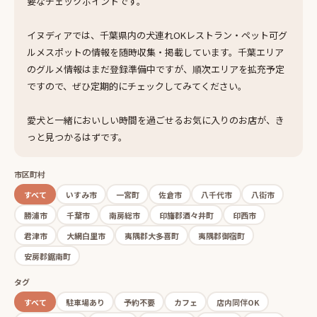
要なチェックポイントです。
イヌディアでは、千葉県内の犬連れOKレストラン・ペット可グ
ルメスポットの情報を随時収集・掲載しています。千葉エリア
のグルメ情報はまだ登録準備中ですが、順次エリアを拡充予定
ですので、ぜひ定期的にチェックしてみてください。
愛犬と一緒においしい時間を過ごせるお気に入りのお店が、き
っと見つかるはずです。
市区町村
すべて
いすみ市
一宮町
佐倉市
八千代市
八街市
勝浦市
千葉市
南房総市
印旛郡酒々井町
印西市
君津市
大網白里市
夷隅郡大多喜町
夷隅郡御宿町
安房郡鋸南町
タグ
すべて
駐車場あり
予約不要
カフェ
店内同伴OK