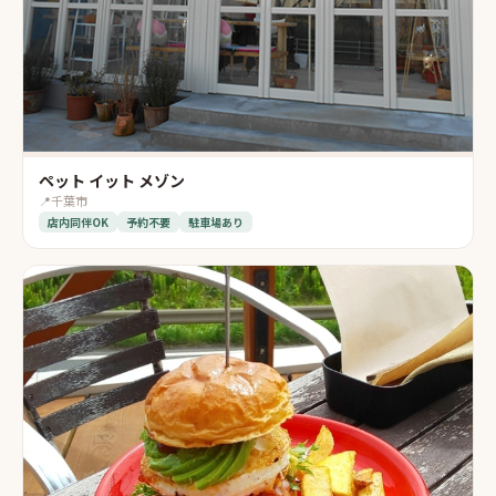
ペット イット メゾン
📍
千葉市
店内同伴OK
予約不要
駐車場あり