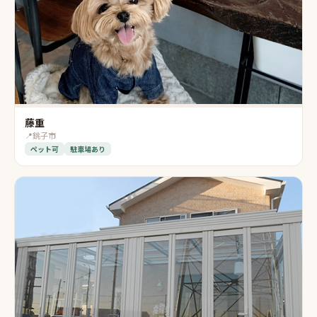
藤重
📍
銚子市
ペット可
駐車場あり