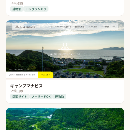
📍
香取市
建物泊
ドッグランあり
キャンプマナビス
📍
館山市
区画サイト
ノーリードOK
建物泊