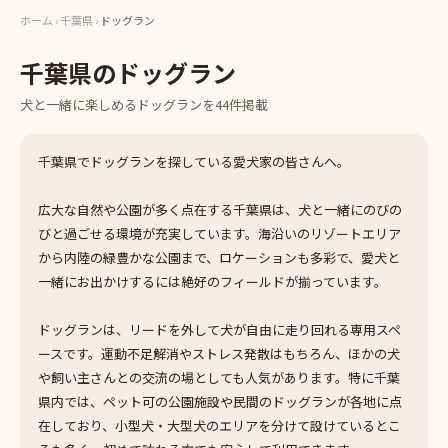
ホーム
›
千葉県
›
ドッグラン
千葉県
の
ドッグラン
犬と一緒に楽しめる
ドッグラン
を
44
件掲載
千葉県でドッグランを探している愛犬家の皆さんへ。
広大な自然や公園が多く点在する千葉県は、犬と一緒にのびの
びと過ごせる環境が充実しています。海沿いのリゾートエリア
から内陸の緑豊かな公園まで、ロケーションも多彩で、愛犬と
一緒にお出かけするには絶好のフィールドが揃っています。
ドッグランは、リードを外して犬が自由に走り回れる専用スペ
ースです。運動不足解消やストレス発散はもちろん、ほかの犬
や飼い主さんとの交流の場としても人気があります。特に千葉
県内では、ペット可の公園施設や民間のドッグランが各地に点
在しており、小型犬・大型犬のエリアを分けて設けているとこ