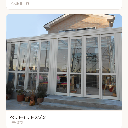
📍
大網白里市
ペットイットメゾン
📍
千葉市