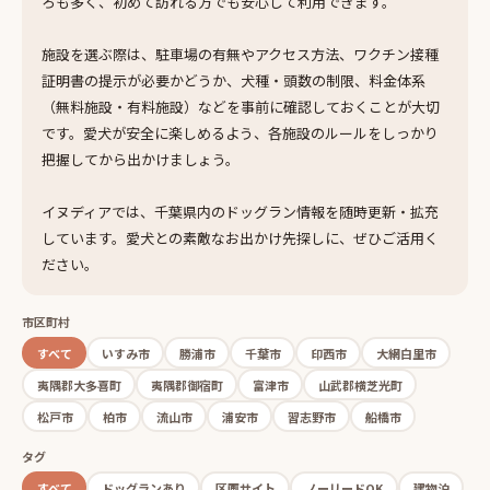
ろも多く、初めて訪れる方でも安心して利用できます。
施設を選ぶ際は、駐車場の有無やアクセス方法、ワクチン接種
証明書の提示が必要かどうか、犬種・頭数の制限、料金体系
（無料施設・有料施設）などを事前に確認しておくことが大切
です。愛犬が安全に楽しめるよう、各施設のルールをしっかり
把握してから出かけましょう。
イヌディアでは、千葉県内のドッグラン情報を随時更新・拡充
しています。愛犬との素敵なお出かけ先探しに、ぜひご活用く
ださい。
市区町村
すべて
いすみ市
勝浦市
千葉市
印西市
大網白里市
夷隅郡大多喜町
夷隅郡御宿町
富津市
山武郡横芝光町
松戸市
柏市
流山市
浦安市
習志野市
船橋市
タグ
すべて
ドッグランあり
区画サイト
ノーリードOK
建物泊