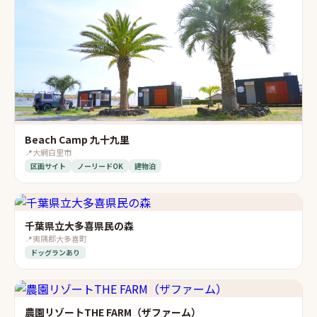
Beach Camp 九十九里
📍
大網白里市
区画サイト
ノーリードOK
建物泊
千葉県立大多喜県民の森
📍
夷隅郡大多喜町
ドッグランあり
農園リゾートTHE FARM（ザファーム）