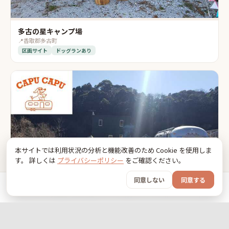
多古の星キャンプ場
📍
香取郡多古町
区画サイト
ドッグランあり
本サイトでは利用状況の分析と機能改善のため Cookie を使用しま
す。 詳しくは
プライバシーポリシー
をご確認ください。
同意しない
同意する
ホーム
おでかけ
グッズ
SNS
うちの子
エアストリームガーデンCAPUCAPU
📍
夷隅郡御宿町