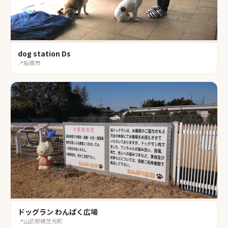
dog station Ds
📍
船橋市
ドッグラン わんぱく広場
📍
山武郡横芝光町