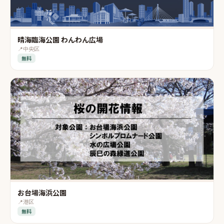
晴海臨海公園 わんわん広場
📍
中央区
無料
お台場海浜公園
📍
港区
無料