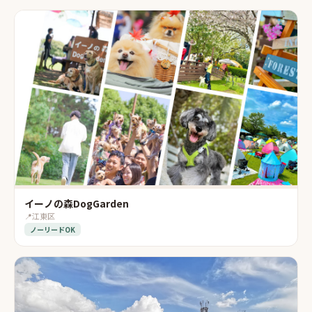
イーノの森DogGarden
📍
江東区
ノーリードOK