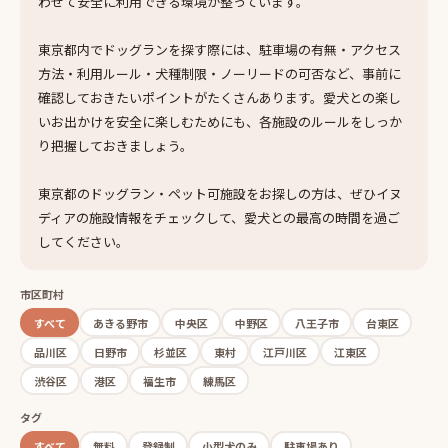
わせて安全に利用できる環境が整っています。
東京都内でドッグランを探す際には、駐車場の有無・アクセス
方法・利用ルール・犬種制限・ノーリードの可否など、事前に
確認しておきたいポイントがたくさんあります。愛犬との楽し
いお出かけを安全に楽しむためにも、各施設のルールをしっか
り把握しておきましょう。
東京都のドッグラン・ペット可施設をお探しの方は、ぜひイヌ
ディアの施設情報をチェックして、愛犬との最高の時間を過ご
してください。
市区町村
すべて
あきる野市
中央区
中野区
八王子市
台東区
品川区
日野市
杉並区
東村
江戸川区
江東区
渋谷区
港区
福生市
練馬区
タグ
すべて
無料
登録制
小型犬のみ
駐車場あり