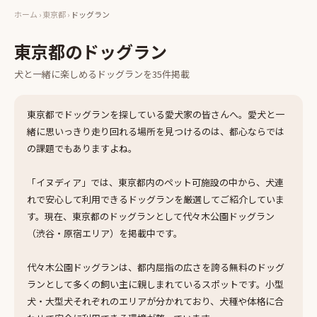
ホーム
›
東京都
›
ドッグラン
東京都
の
ドッグラン
犬と一緒に楽しめる
ドッグラン
を
35
件掲載
東京都でドッグランを探している愛犬家の皆さんへ。愛犬と一
緒に思いっきり走り回れる場所を見つけるのは、都心ならでは
の課題でもありますよね。
「イヌディア」では、東京都内のペット可施設の中から、犬連
れで安心して利用できるドッグランを厳選してご紹介していま
す。現在、東京都のドッグランとして代々木公園ドッグラン
（渋谷・原宿エリア）を掲載中です。
代々木公園ドッグランは、都内屈指の広さを誇る無料のドッグ
ランとして多くの飼い主に親しまれているスポットです。小型
犬・大型犬それぞれのエリアが分かれており、犬種や体格に合