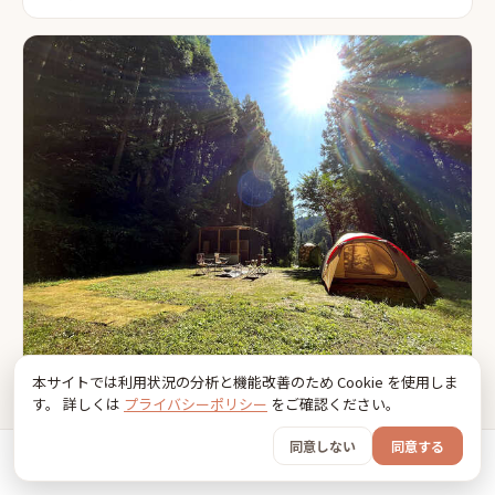
本サイトでは利用状況の分析と機能改善のため Cookie を使用しま
CHILL OUT SECOND BASE
す。 詳しくは
プライバシーポリシー
をご確認ください。
📍
西多摩郡日の出町
フリーサイト
ノーリードOK
ドッグランあり
同意しない
同意する
ホーム
おでかけ
グッズ
SNS
うちの子