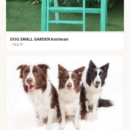
DOG SMALL GARDEN koniwan
📍
福生市