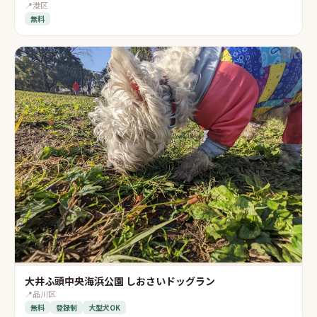
📍
港区
無料
大井ふ頭中央海浜公園 しおさいドッグラン
📍
品川区
無料
登録制
大型犬OK