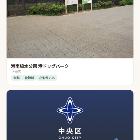
港南緑水公園 港ドッグパーク
📍
港区
無料
登録制
小型犬のみ