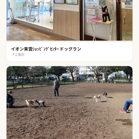
イオン東雲ｼｮｯﾋﾟﾝｸﾞｾﾝﾀｰ ドッグラン
📍
江東区