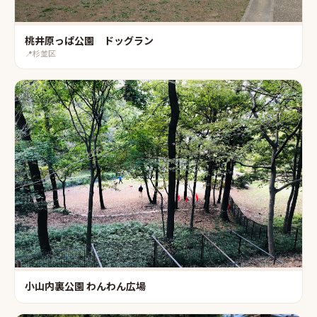
桃井原っぱ公園 ドッグラン
📍
杉並区
小山内裏公園 わんわん広場