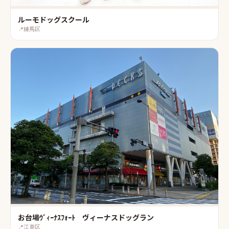
ルーモドッグスクール
📍
練馬区
お台場ｳﾞｨｰﾅｽﾌｫｰﾄ ヴィーナスドッグラン
📍
江東区