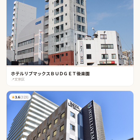
ホテルリブマックスＢＵＤＧＥＴ後楽園
📍
文京区
★
3.6
(
323
)