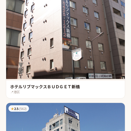
ホテルリブマックスＢＵＤＧＥＴ新橋
📍
港区
★
2.5
(
562
)