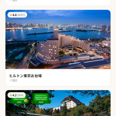
📍
港区
★
4.4
(
4697
)
ヒルトン東京お台場
📍
港区
★
4.2
(
804
)