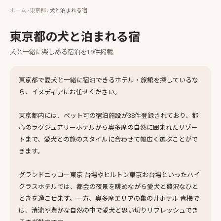
ホーム
›
東京都
›
犬と泊まれる宿
東京都
の
犬と泊まれる宿
犬と一緒に楽しめる
宿泊
を
19
件掲載
東京都で愛犬と一緒に宿泊できるホテル・旅館を探しているな
ら、イヌディアにお任せください。
東京都内には、ペット可の宿泊施設が38件登録されており、都
心のラグジュアリーホテルから奥多摩の自然に囲まれたリゾー
トまで、愛犬との旅のスタイルに合わせて幅広く選ぶことがで
きます。
グランドニッコー東京 台場やヒルトン東京お台場といったハイ
クラスホテルでは、都会の夜景を眺めながら愛犬と贅沢なひと
ときを過ごせます。一方、奥多摩エリアの亀の井ホテル 青梅で
は、清流や豊かな自然の中で愛犬と思い切りリフレッシュでき