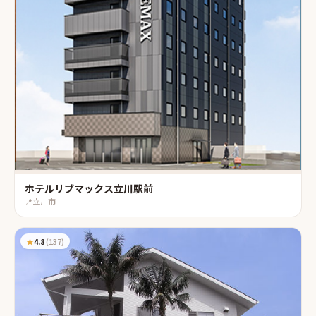
ホテルリブマックス立川駅前
📍
立川市
★
4.8
(
137
)