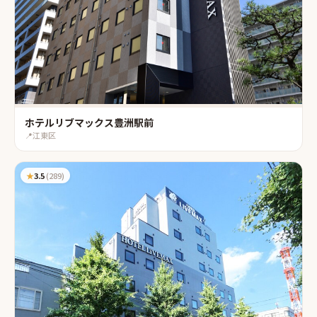
ホテルリブマックス豊洲駅前
📍
江東区
★
3.5
(
289
)