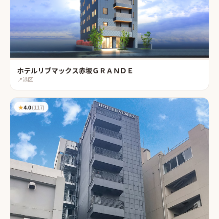
ホテルリブマックス赤坂ＧＲＡＮＤＥ
📍
港区
★
4.0
(
117
)