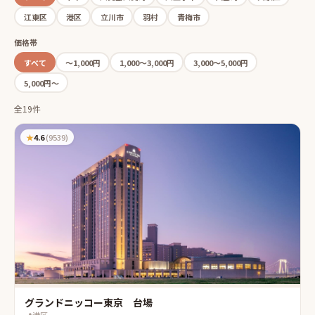
江東区
港区
立川市
羽村
青梅市
価格帯
すべて
〜1,000円
1,000〜3,000円
3,000〜5,000円
5,000円〜
全19件
★
4.6
(
9539
)
グランドニッコー東京 台場