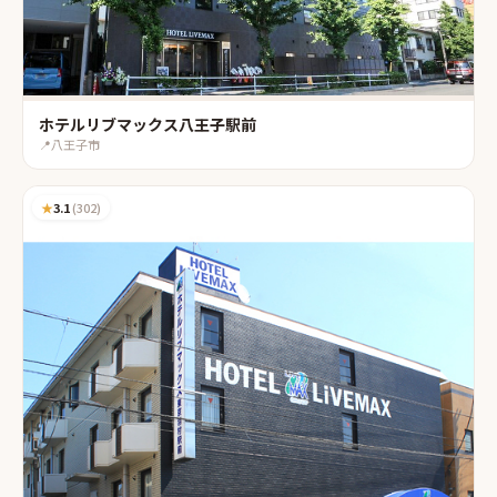
ホテルリブマックス八王子駅前
📍
八王子市
★
3.1
(
302
)