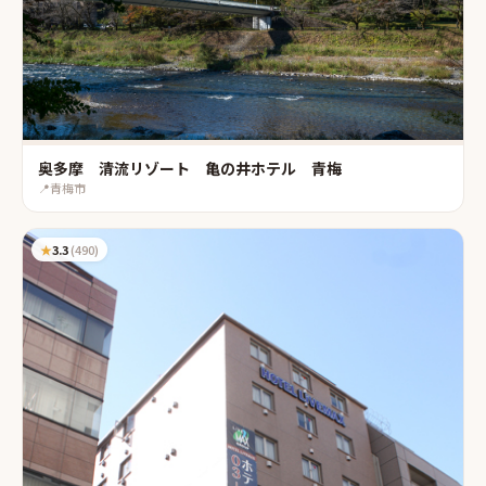
奥多摩 清流リゾート 亀の井ホテル 青梅
📍
青梅市
★
3.3
(
490
)