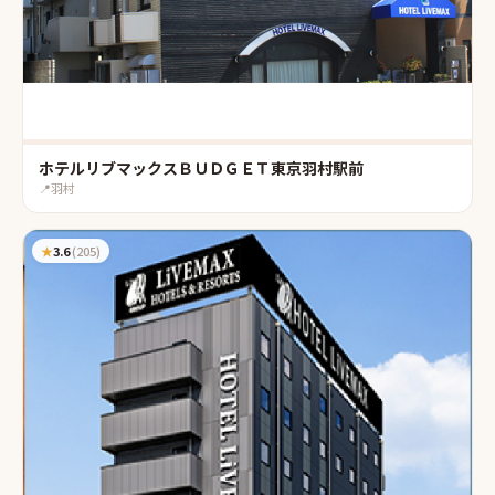
ホテルリブマックスＢＵＤＧＥＴ東京羽村駅前
📍
羽村
★
3.6
(
205
)