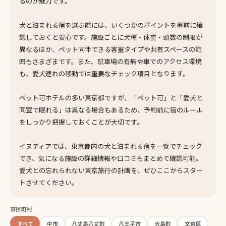
るのが魅力です。
犬と泊まれる宿を選ぶ際には、いくつかのポイントを事前に確
認しておくと安心です。施設ごとに犬種・体重・頭数の制限が
異なるほか、ペット同伴できる客室タイプや共有スペースの範
囲もさまざまです。また、駐車場の有無や車でのアクセス環境
も、愛犬連れの移動では重要なチェック項目となります。
ペット可ホテルの多い東京都ですが、「ペット可」と「愛犬と
同室で眠れる」は異なる場合もあるため、予約前に宿のルール
をしっかり把握しておくことが大切です。
イヌディアでは、東京都内の犬と泊まれる宿を一覧でチェック
でき、気になる施設の詳細情報や口コミもまとめて確認可能。
愛犬との忘れられない東京旅行の計画を、ぜひここからスター
トさせてください。
市区町村
すべて
中市
八丈島八丈町
八王子市
大島町
文京区