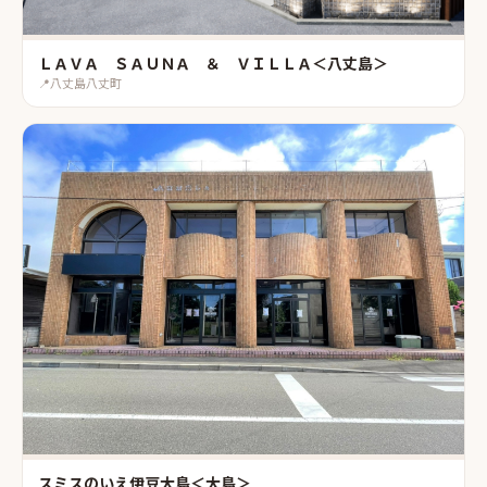
ＬＡＶＡ ＳＡＵＮＡ ＆ ＶＩＬＬＡ＜八丈島＞
📍
八丈島八丈町
スミスのいえ伊豆大島＜大島＞