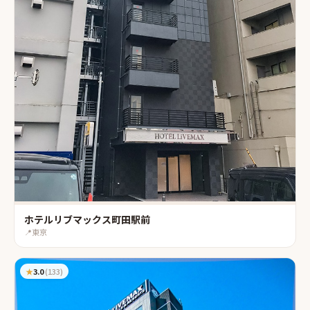
ホテルリブマックス町田駅前
📍
東京
★
3.0
(
133
)