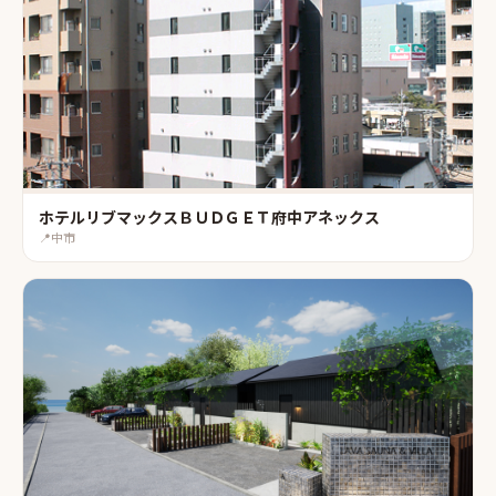
ホテルリブマックスＢＵＤＧＥＴ府中アネックス
📍
中市