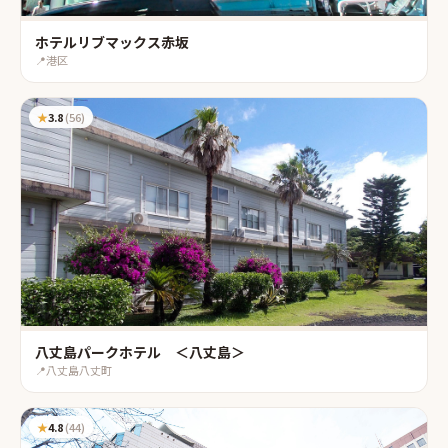
ホテルリブマックス赤坂
📍
港区
★
3.8
(
56
)
八丈島パークホテル ＜八丈島＞
📍
八丈島八丈町
★
4.8
(
44
)