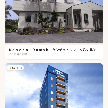
Ｋｅｎｃｈａ Ｒｕｍａｈ ケンチャ・ルマ ＜八丈島＞
📍
八丈島八丈町
★
4.2
(
136
)