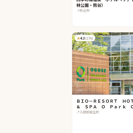
林公園・熊谷）
📍
熊谷市
★
4.2
(
176
)
ＢＩＯ－ＲＥＳＯＲＴ Ｈ
＆ ＳＰＡ Ｏ Ｐａｒｋ 
Ｅ（オーパークおごせ）
📍
入間郡越生町