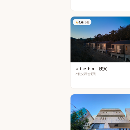
★
4.6
(
24
)
ｋｉｅｔｏ 秩父
📍
秩父郡皆野町