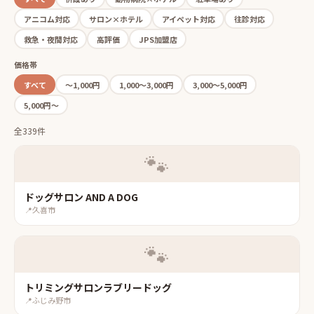
アニコム対応
サロン×ホテル
アイペット対応
往診対応
救急・夜間対応
高評価
JPS加盟店
価格帯
すべて
〜1,000円
1,000〜3,000円
3,000〜5,000円
5,000円〜
全339件
🐾
ドッグサロン AND A DOG
📍
久喜市
🐾
トリミングサロンラブリードッグ
📍
ふじみ野市