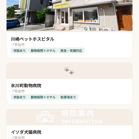
川嶋ペットホスピタル
📍
草加市
併設あり
動物病院×ホテル
救急・夜間対応
🐾
氷川町動物病院
📍
草加市
併設あり
動物病院×ホテル
駐車場あり
イソダ犬猫病院
📍
草加市