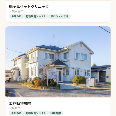
鶴ヶ島ペットクリニック
📍
鶴ヶ島市
併設あり
動物病院×ホテル
サロン×ホテル
坂戸動物病院
📍
坂戸市
併設あり
動物病院×ホテル
往診対応