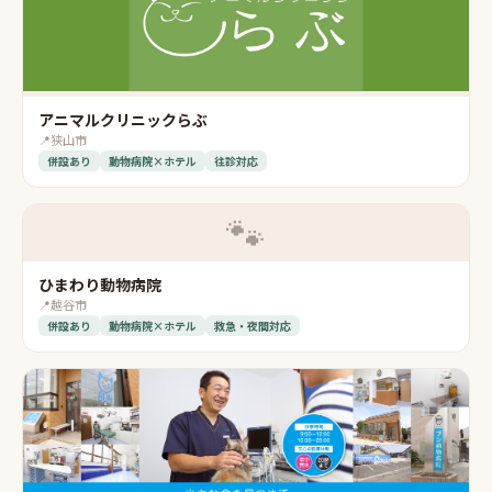
アニマルクリニックらぶ
📍
狭山市
併設あり
動物病院×ホテル
往診対応
🐾
ひまわり動物病院
📍
越谷市
併設あり
動物病院×ホテル
救急・夜間対応