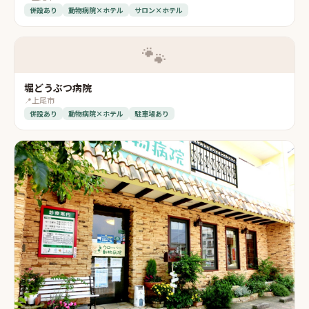
併設あり
動物病院×ホテル
サロン×ホテル
🐾
堀どうぶつ病院
📍
上尾市
併設あり
動物病院×ホテル
駐車場あり