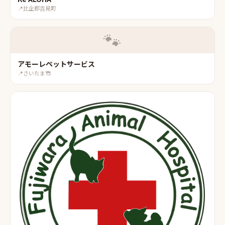
📍
比企郡吉見町
🐾
アモーレペットサービス
📍
さいたま市