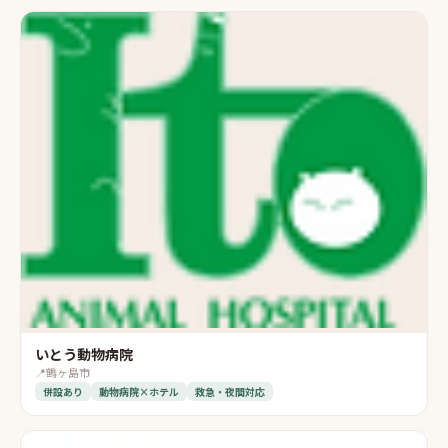
いとう動物病院
📍
鶴ヶ島市
併設あり
動物病院×ホテル
救急・夜間対応