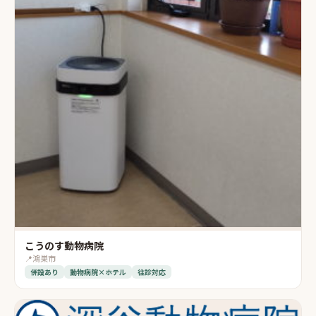
こうのす動物病院
📍
鴻巣市
併設あり
動物病院×ホテル
往診対応