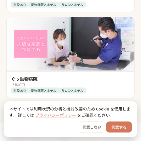
併設あり
動物病院×ホテル
サロン×ホテル
ぐぅ動物病院
📍
草加市
併設あり
動物病院×ホテル
サロン×ホテル
本サイトでは利用状況の分析と機能改善のため Cookie を使用しま
す。 詳しくは
プライバシーポリシー
をご確認ください。
同意しない
同意する
ホーム
おでかけ
グッズ
SNS
うちの子