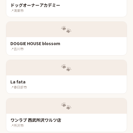
ドッグオーナーアカデミー
📍
鴻巣市
🐾
DOGGIE HOUSE blossom
📍
吉川市
🐾
La fata
📍
春日部市
🐾
ワンラブ 西武所沢ワルツ店
📍
所沢市