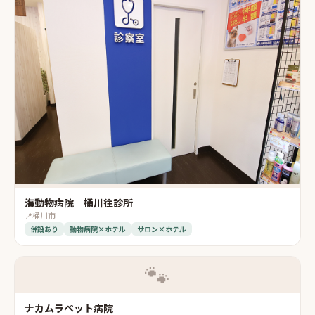
海動物病院 桶川往診所
📍
桶川市
併設あり
動物病院×ホテル
サロン×ホテル
🐾
ナカムラペット病院