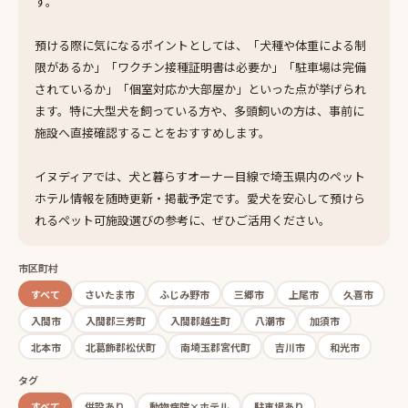
す。
預ける際に気になるポイントとしては、「犬種や体重による制
限があるか」「ワクチン接種証明書は必要か」「駐車場は完備
されているか」「個室対応か大部屋か」といった点が挙げられ
ます。特に大型犬を飼っている方や、多頭飼いの方は、事前に
施設へ直接確認することをおすすめします。
イヌディアでは、犬と暮らすオーナー目線で埼玉県内のペット
ホテル情報を随時更新・掲載予定です。愛犬を安心して預けら
れるペット可施設選びの参考に、ぜひご活用ください。
市区町村
すべて
さいたま市
ふじみ野市
三郷市
上尾市
久喜市
入間市
入間郡三芳町
入間郡越生町
八潮市
加須市
北本市
北葛飾郡松伏町
南埼玉郡宮代町
吉川市
和光市
タグ
すべて
併設あり
動物病院×ホテル
駐車場あり