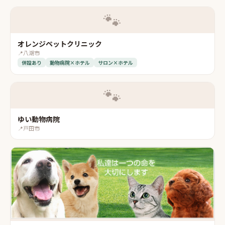
🐾
オレンジペットクリニック
📍
八潮市
併設あり
動物病院×ホテル
サロン×ホテル
🐾
ゆい動物病院
📍
戸田市