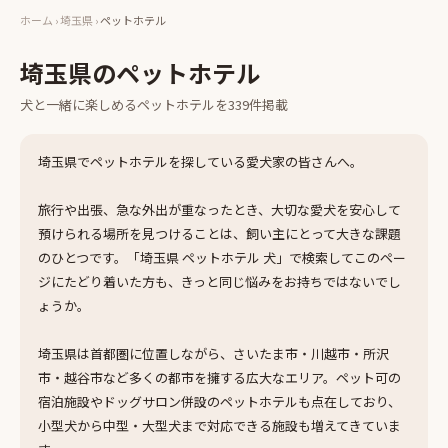
ホーム
›
埼玉県
›
ペットホテル
埼玉県
の
ペットホテル
犬と一緒に楽しめる
ペットホテル
を
339
件掲載
埼玉県でペットホテルを探している愛犬家の皆さんへ。
旅行や出張、急な外出が重なったとき、大切な愛犬を安心して
預けられる場所を見つけることは、飼い主にとって大きな課題
のひとつです。「埼玉県 ペットホテル 犬」で検索してこのペー
ジにたどり着いた方も、きっと同じ悩みをお持ちではないでし
ょうか。
埼玉県は首都圏に位置しながら、さいたま市・川越市・所沢
市・越谷市など多くの都市を擁する広大なエリア。ペット可の
宿泊施設やドッグサロン併設のペットホテルも点在しており、
小型犬から中型・大型犬まで対応できる施設も増えてきていま