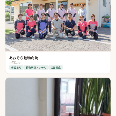
あおぞら動物病院
📍
羽生市
併設あり
動物病院×ホテル
往診対応