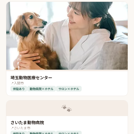
埼玉動物医療センター
📍
入間市
併設あり
動物病院×ホテル
サロン×ホテル
🐾
さいたま動物病院
📍
さいたま市
併設あり
動物病院×ホテル
サロン×ホテル