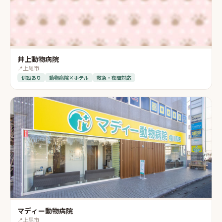
井上動物病院
📍
上尾市
併設あり
動物病院×ホテル
救急・夜間対応
マディー動物病院
📍
上尾市