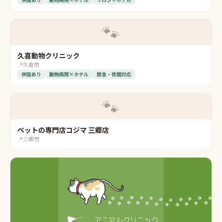
🐾
久喜動物クリニック
📍
久喜市
併設あり
動物病院×ホテル
救急・夜間対応
🐾
ペットの専門店コジマ 三郷店
📍
三郷市