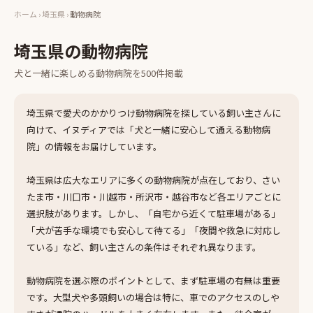
ホーム
›
埼玉県
›
動物病院
埼玉県
の
動物病院
犬と一緒に楽しめる
動物病院
を
500
件掲載
埼玉県で愛犬のかかりつけ動物病院を探している飼い主さんに
向けて、イヌディアでは「犬と一緒に安心して通える動物病
院」の情報をお届けしています。
埼玉県は広大なエリアに多くの動物病院が点在しており、さい
たま市・川口市・川越市・所沢市・越谷市など各エリアごとに
選択肢があります。しかし、「自宅から近くて駐車場がある」
「犬が苦手な環境でも安心して待てる」「夜間や救急に対応し
ている」など、飼い主さんの条件はそれぞれ異なります。
動物病院を選ぶ際のポイントとして、まず駐車場の有無は重要
です。大型犬や多頭飼いの場合は特に、車でのアクセスのしや