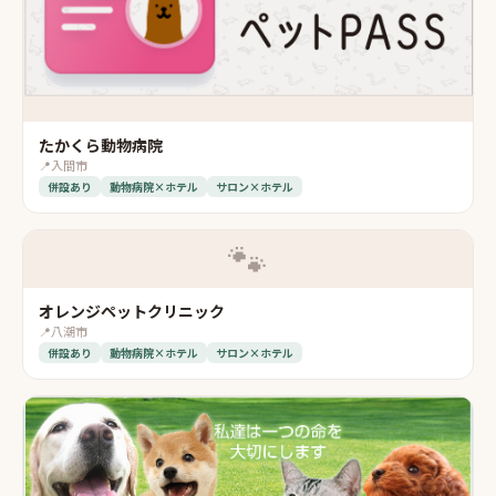
たかくら動物病院
📍
入間市
併設あり
動物病院×ホテル
サロン×ホテル
🐾
オレンジペットクリニック
📍
八潮市
併設あり
動物病院×ホテル
サロン×ホテル