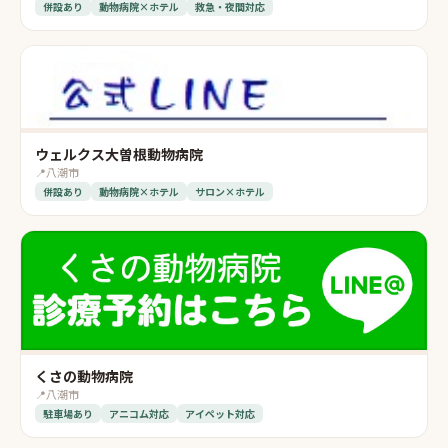
併設あり
動物病院×ホテル
救急・夜間対応
ウェルクス大曽根動物病院
📍
八潮市
併設あり
動物病院×ホテル
サロン×ホテル
くさの動物病院
📍
八潮市
駐車場あり
アニコム対応
アイペット対応