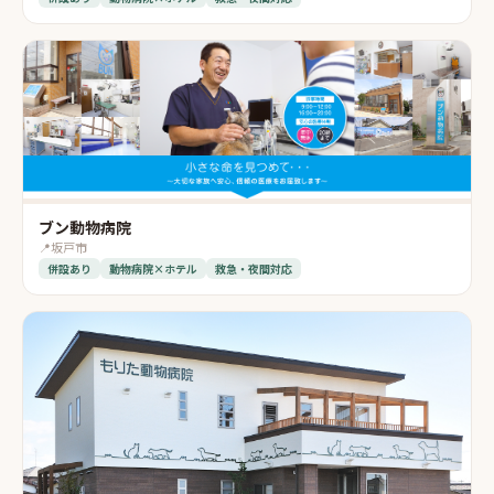
ブン動物病院
📍
坂戸市
併設あり
動物病院×ホテル
救急・夜間対応