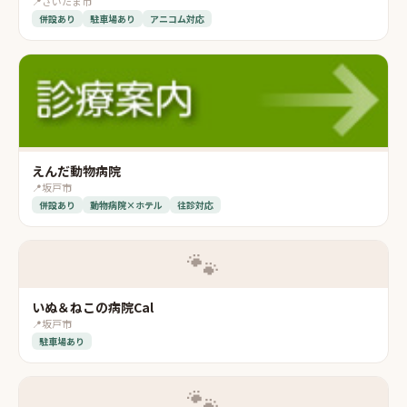
📍
さいたま市
併設あり
駐車場あり
アニコム対応
えんだ動物病院
📍
坂戸市
併設あり
動物病院×ホテル
往診対応
🐾
いぬ＆ねこの病院Cal
📍
坂戸市
駐車場あり
🐾