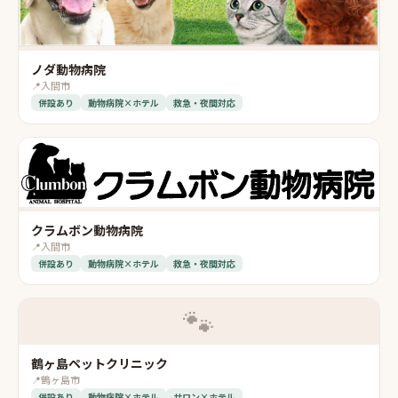
ノダ動物病院
📍
入間市
併設あり
動物病院×ホテル
救急・夜間対応
クラムボン動物病院
📍
入間市
併設あり
動物病院×ホテル
救急・夜間対応
🐾
鶴ヶ島ペットクリニック
📍
鶴ヶ島市
併設あり
動物病院×ホテル
サロン×ホテル