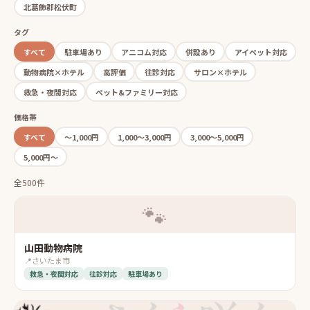
北葛飾郡松伏町
タグ
すべて
駐車場あり
アニコム対応
併設あり
アイペット対応
動物病院×ホテル
高評価
往診対応
サロン×ホテル
救急・夜間対応
ペット&ファミリー対応
価格帯
すべて
〜1,000円
1,000〜3,000円
3,000〜5,000円
5,000円〜
全500件
🐾
山田動物病院
📍
さいたま市
救急・夜間対応
往診対応
駐車場あり