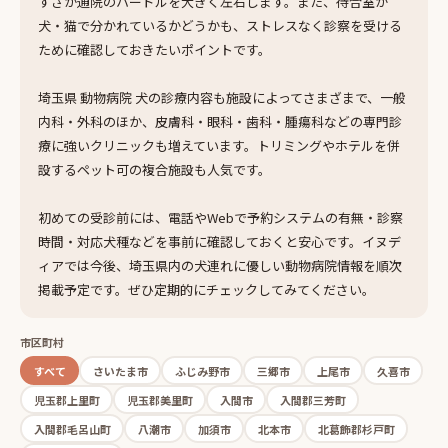
すさが通院のハードルを大きく左右します。また、待合室が
犬・猫で分かれているかどうかも、ストレスなく診察を受ける
ために確認しておきたいポイントです。
埼玉県 動物病院 犬の診療内容も施設によってさまざまで、一般
内科・外科のほか、皮膚科・眼科・歯科・腫瘍科などの専門診
療に強いクリニックも増えています。トリミングやホテルを併
設するペット可の複合施設も人気です。
初めての受診前には、電話やWebで予約システムの有無・診察
時間・対応犬種などを事前に確認しておくと安心です。イヌデ
ィアでは今後、埼玉県内の犬連れに優しい動物病院情報を順次
掲載予定です。ぜひ定期的にチェックしてみてください。
市区町村
すべて
さいたま市
ふじみ野市
三郷市
上尾市
久喜市
児玉郡上里町
児玉郡美里町
入間市
入間郡三芳町
入間郡毛呂山町
八潮市
加須市
北本市
北葛飾郡杉戸町