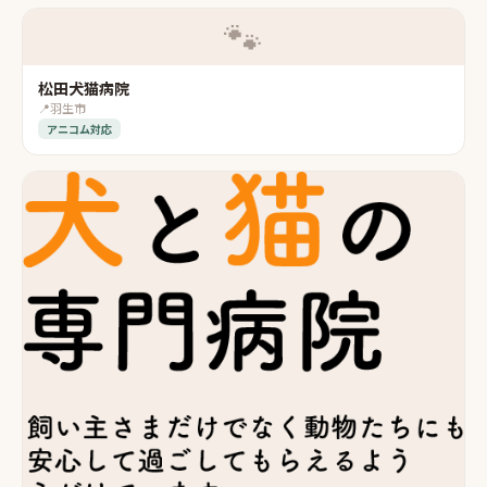
🐾
松田犬猫病院
📍
羽生市
アニコム対応