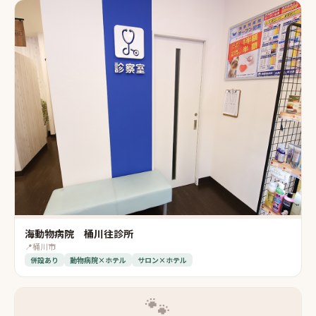
海動物病院 桶川往診所
📍
桶川市
併設あり
動物病院×ホテル
サロン×ホテル
🐾