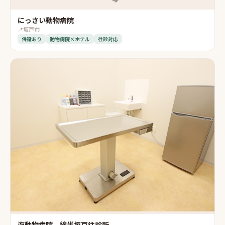
にっさい動物病院
📍
坂戸市
併設あり
動物病院×ホテル
往診対応
海動物病院 綿半坂戸往診所