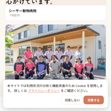
シーサー動物病院
📍
新座市
本サイトでは利用状況の分析と機能改善のため Cookie を使用しま
す。 詳しくは
プライバシーポリシー
をご確認ください。
あおぞら動物病院
同意しない
同意する
📍
羽生市
ホーム
おでかけ
グッズ
SNS
うちの子
併設あり
動物病院×ホテル
往診対応