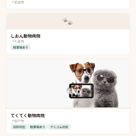
📍
草加市
🐾
しおん動物病院
📍
久喜市
駐車場あり
てくてく動物病院
📍
坂戸市
往診対応
駐車場あり
アニコム対応