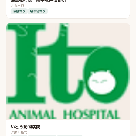
📍
坂戸市
併設あり
駐車場あり
いとう動物病院
📍
鶴ヶ島市