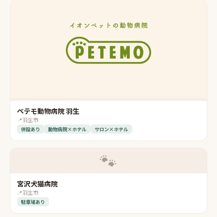
ペテモ動物病院 羽生
📍
羽生市
併設あり
動物病院×ホテル
サロン×ホテル
🐾
宮沢犬猫病院
📍
羽生市
駐車場あり