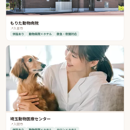
もりた動物病院
📍
久喜市
併設あり
動物病院×ホテル
救急・夜間対応
埼玉動物医療センター
📍
入間市
併設あり
動物病院×ホテル
サロン×ホテル