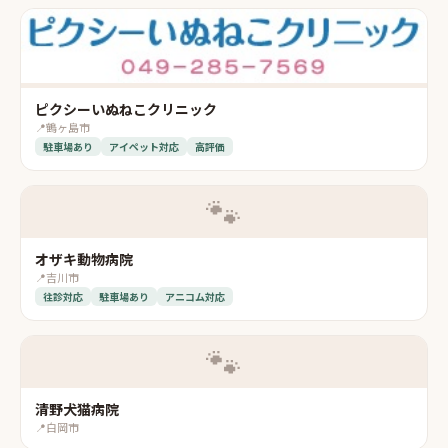
ピクシーいぬねこクリニック
📍
鶴ヶ島市
駐車場あり
アイペット対応
高評価
🐾
オザキ動物病院
📍
吉川市
往診対応
駐車場あり
アニコム対応
🐾
清野犬猫病院
📍
白岡市