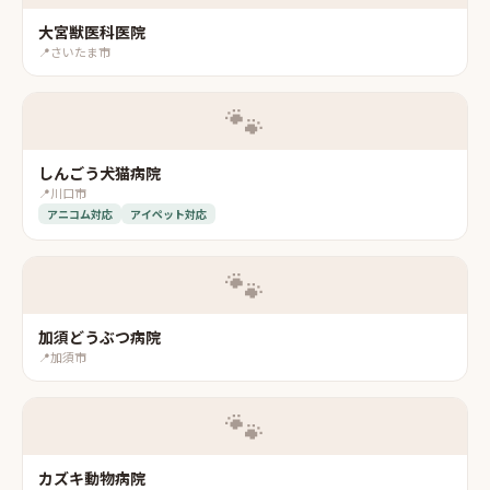
大宮獣医科医院
📍
さいたま市
🐾
しんごう犬猫病院
📍
川口市
アニコム対応
アイペット対応
🐾
加須どうぶつ病院
📍
加須市
🐾
カズキ動物病院