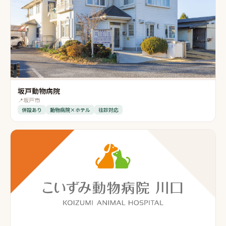
坂戸動物病院
📍
坂戸市
併設あり
動物病院×ホテル
往診対応