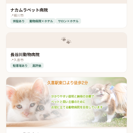
ナカムラペット病院
📍
桶川市
併設あり
動物病院×ホテル
サロン×ホテル
🐾
長谷川動物病院
📍
久喜市
駐車場あり
高評価