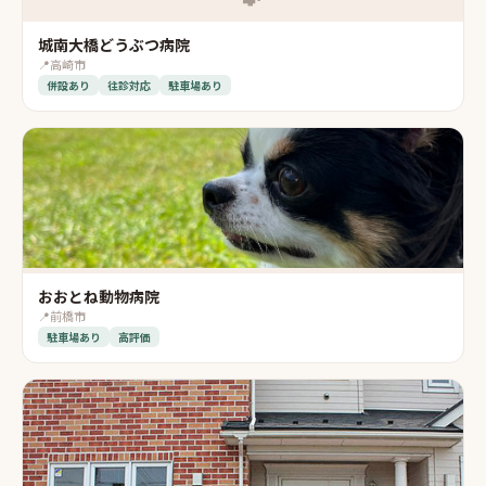
城南大橋どうぶつ病院
📍
高崎市
併設あり
往診対応
駐車場あり
おおとね動物病院
📍
前橋市
駐車場あり
高評価