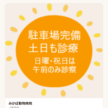
みかぼ動物病院
📍
藤岡市