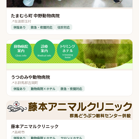
たまむら町 中野動物病院
📍
佐波郡玉村
併設あり
救急・夜間対応
往診対応
うつのみや動物病院
📍
北群馬郡吉岡町
併設あり
動物病院×ホテル
救急・夜間対応
藤本アニマルクリニック
📍
高崎市
併設あり
動物病院×ホテル
サロン×ホテル