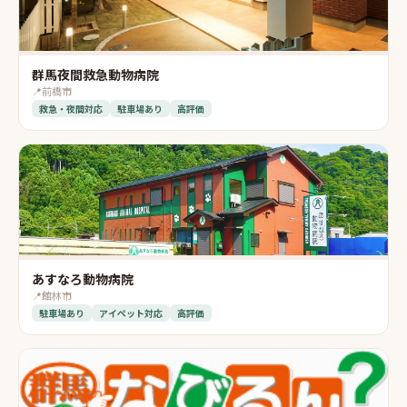
群馬夜間救急動物病院
📍
前橋市
救急・夜間対応
駐車場あり
高評価
あすなろ動物病院
📍
館林市
駐車場あり
アイペット対応
高評価