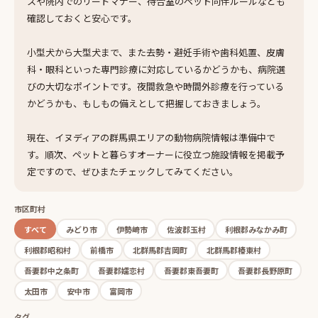
スや院内でのリードマナー、待合室のペット同伴ルールなども
確認しておくと安心です。
小型犬から大型犬まで、また去勢・避妊手術や歯科処置、皮膚
科・眼科といった専門診療に対応しているかどうかも、病院選
びの大切なポイントです。夜間救急や時間外診療を行っている
かどうかも、もしもの備えとして把握しておきましょう。
現在、イヌディアの群馬県エリアの動物病院情報は準備中で
す。順次、ペットと暮らすオーナーに役立つ施設情報を掲載予
定ですので、ぜひまたチェックしてみてください。
市区町村
すべて
みどり市
伊勢崎市
佐波郡玉村
利根郡みなかみ町
利根郡昭和村
前橋市
北群馬郡吉岡町
北群馬郡榛東村
吾妻郡中之条町
吾妻郡嬬恋村
吾妻郡東吾妻町
吾妻郡長野原町
太田市
安中市
富岡市
タグ