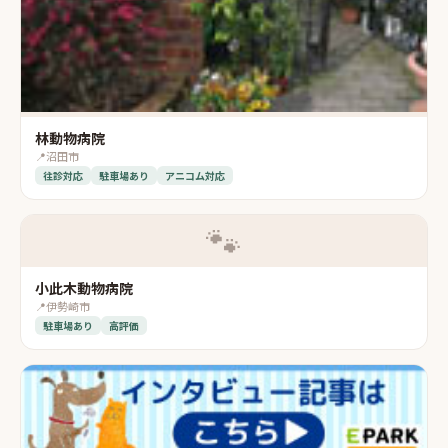
林動物病院
📍
沼田市
往診対応
駐車場あり
アニコム対応
🐾
小此木動物病院
📍
伊勢崎市
駐車場あり
高評価