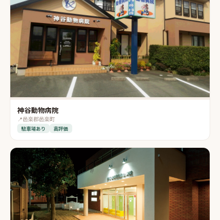
神谷動物病院
📍
邑楽郡邑楽町
駐車場あり
高評価