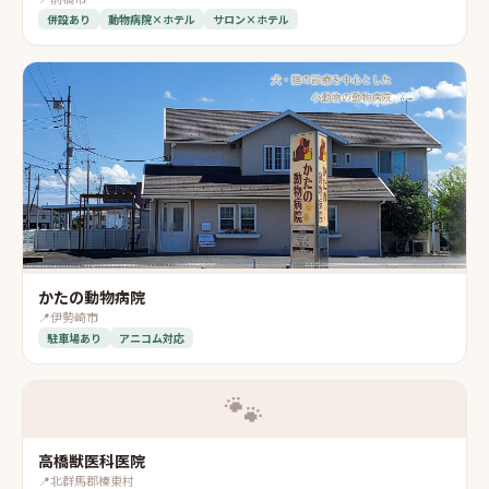
併設あり
動物病院×ホテル
サロン×ホテル
かたの動物病院
📍
伊勢崎市
駐車場あり
アニコム対応
🐾
高橋獣医科医院
📍
北群馬郡榛東村