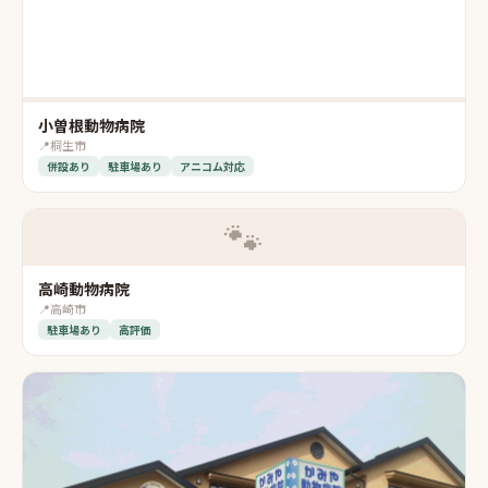
小曽根動物病院
📍
桐生市
併設あり
駐車場あり
アニコム対応
🐾
高崎動物病院
📍
高崎市
駐車場あり
高評価