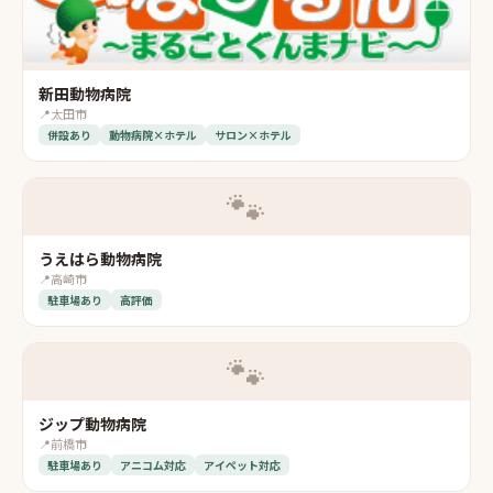
新田動物病院
📍
太田市
併設あり
動物病院×ホテル
サロン×ホテル
🐾
うえはら動物病院
📍
高崎市
駐車場あり
高評価
🐾
ジップ動物病院
📍
前橋市
駐車場あり
アニコム対応
アイペット対応