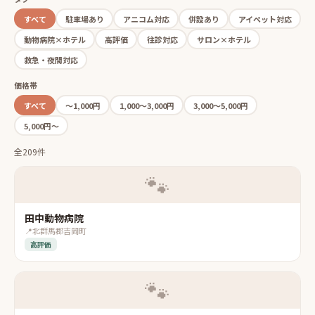
すべて
駐車場あり
アニコム対応
併設あり
アイペット対応
動物病院×ホテル
高評価
往診対応
サロン×ホテル
救急・夜間対応
価格帯
すべて
〜1,000円
1,000〜3,000円
3,000〜5,000円
5,000円〜
全209件
🐾
田中動物病院
📍
北群馬郡吉岡町
高評価
🐾