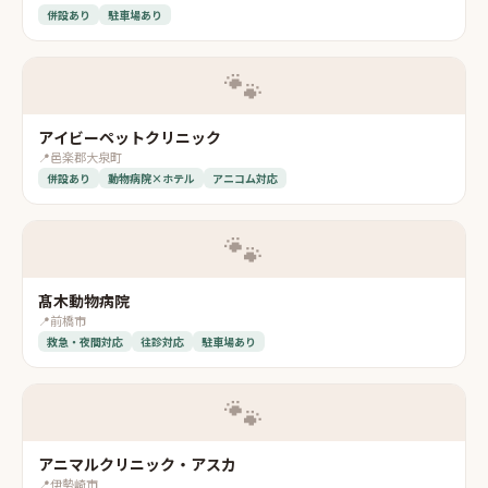
併設あり
駐車場あり
🐾
アイビーペットクリニック
📍
邑楽郡大泉町
併設あり
動物病院×ホテル
アニコム対応
🐾
髙木動物病院
📍
前橋市
救急・夜間対応
往診対応
駐車場あり
🐾
アニマルクリニック・アスカ
📍
伊勢崎市