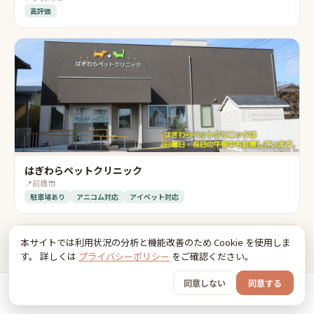
高評価
はぎわらペットクリニック
📍
前橋市
駐車場あり
アニコム対応
アイペット対応
🐾
本サイトでは利用状況の分析と機能改善のため Cookie を使用しま
す。 詳しくは
プライバシーポリシー
をご確認ください。
タカノ動物病院
同意しない
同意する
📍
伊勢崎市
ホーム
おでかけ
グッズ
SNS
うちの子