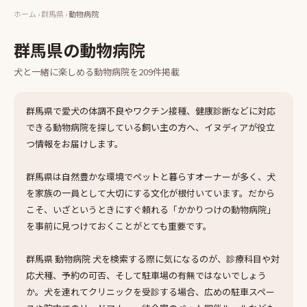
ホーム
›
群馬県
›
動物病院
群馬県
の
動物病院
犬と一緒に楽しめる
動物病院
を
209
件掲載
群馬県で愛犬の体調不良やワクチン接種、健康診断などに対応
できる動物病院を探している飼い主の方へ、イヌディアが役立
つ情報をお届けします。
群馬県は自然豊かな環境でペットと暮らすオーナーが多く、犬
を家族の一員として大切にする文化が根付いています。だから
こそ、いざというときにすぐ頼れる「かかりつけの動物病院」
を事前に見つけておくことがとても重要です。
群馬県 動物病院 犬を検索する際に気になるのが、診療科目や対
応犬種、予約の可否、そして駐車場の有無ではないでしょう
か。犬を連れてクリニックを受診する場合、広めの駐車スペー