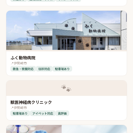
ふく動物病院
📍
伊勢崎市
救急・夜間対応
往診対応
駐車場あり
🐾
獣医神経病クリニック
📍
伊勢崎市
駐車場あり
アイペット対応
高評価