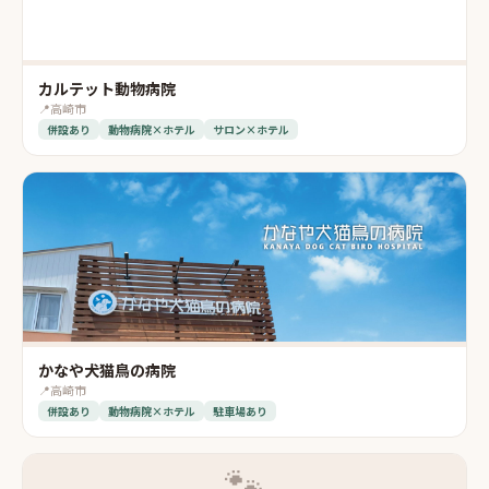
カルテット動物病院
📍
高崎市
併設あり
動物病院×ホテル
サロン×ホテル
かなや犬猫鳥の病院
📍
高崎市
併設あり
動物病院×ホテル
駐車場あり
🐾