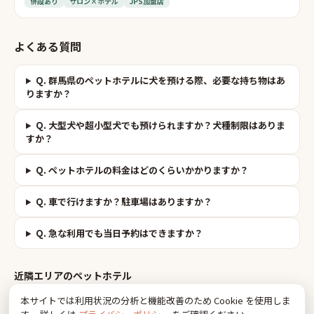
併設あり
サロン×ホテル
JPS加盟店
よくある質問
Q.
群馬県のペットホテルに犬を預ける際、必要な持ち物はあ
りますか？
Q.
大型犬や超小型犬でも預けられますか？犬種制限はありま
すか？
Q.
ペットホテルの料金はどのくらいかかりますか？
Q.
車で行けますか？駐車場はありますか？
Q.
急な利用でも当日予約はできますか？
近隣エリアの
ペットホテル
本サイトでは利用状況の分析と機能改善のため Cookie を使用しま
福島県
栃木県
埼玉県
新潟県
長野県