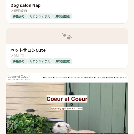
Dog salon Nap
📍
伊勢崎市
併設あり
サロン×ホテル
JPS加盟店
🐾
ペットサロンCute
📍
渋川市
併設あり
サロン×ホテル
JPS加盟店