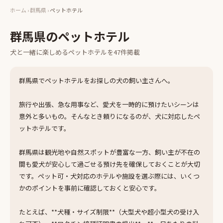
ホーム
›
群馬県
›
ペットホテル
群馬県
の
ペットホテル
犬と一緒に楽しめる
ペットホテル
を
47
件掲載
群馬県でペットホテルをお探しの犬の飼い主さんへ。
旅行や出張、急な用事など、愛犬を一時的に預けたいシーンは
意外と多いもの。そんなとき頼りになるのが、犬に対応したペ
ットホテルです。
群馬県は観光地や自然スポットが豊富な一方、飼い主が不在の
間も愛犬が安心して過ごせる預け先を確保しておくことが大切
です。ペット可・犬対応のホテルや施設を選ぶ際には、いくつ
かのポイントを事前に確認しておくと安心です。
たとえば、**犬種・サイズ制限**（大型犬や超小型犬の受け入