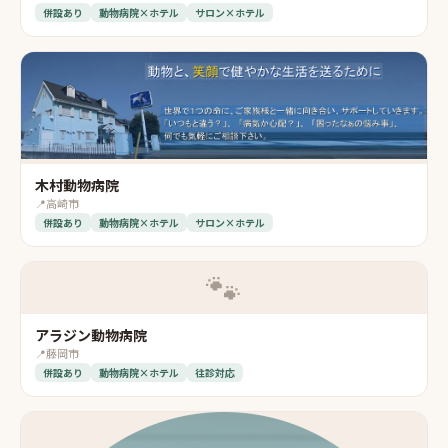
併設あり
動物病院×ホテル
サロン×ホテル
木村動物病院
📍
高崎市
併設あり
動物病院×ホテル
サロン×ホテル
🐾
アラジン動物病院
📍
藤岡市
併設あり
動物病院×ホテル
往診対応