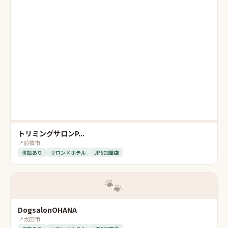
トリミングサロンP...
📍
前橋市
併設あり
サロン×ホテル
JPS加盟店
🐾
DogsalonOHANA
📍
太田市