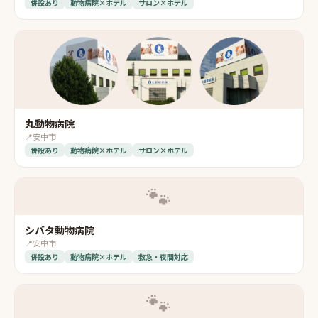
併設あり
動物病院×ホテル
サロン×ホテル
丸動物病院
📍
安中市
併設あり
動物病院×ホテル
サロン×ホテル
🐾
シバタ動物病院
📍
安中市
併設あり
動物病院×ホテル
救急・夜間対応
🐾