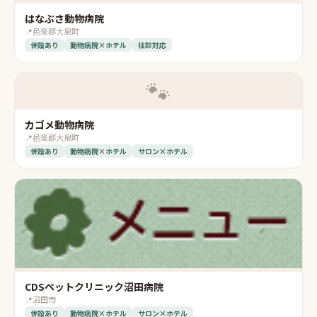
はなぶさ動物病院
📍
邑楽郡大泉町
併設あり
動物病院×ホテル
往診対応
🐾
カゴメ動物病院
📍
邑楽郡大泉町
併設あり
動物病院×ホテル
サロン×ホテル
CDSペットクリニック沼田病院
📍
沼田市
併設あり
動物病院×ホテル
サロン×ホテル