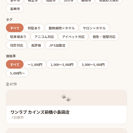
高崎市
タグ
すべて
併設あり
動物病院×ホテル
サロン×ホテル
駐車場あり
アニコム対応
アイペット対応
救急・夜間対応
往診対応
高評価
JPS加盟店
価格帯
すべて
〜1,000円
1,000〜3,000円
3,000〜5,000円
5,000円〜
全47件
🐾
ワンラブ カインズ前橋小島田店
📍
前橋市