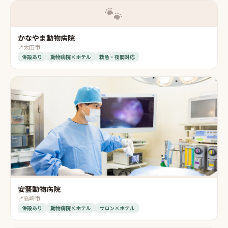
🐾
かなやま動物病院
📍
太田市
併設あり
動物病院×ホテル
救急・夜間対応
安藝動物病院
📍
高崎市
併設あり
動物病院×ホテル
サロン×ホテル