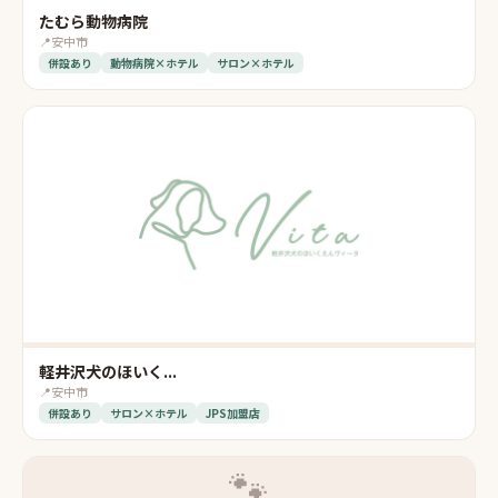
たむら動物病院
📍
安中市
併設あり
動物病院×ホテル
サロン×ホテル
軽井沢犬のほいく...
📍
安中市
併設あり
サロン×ホテル
JPS加盟店
🐾