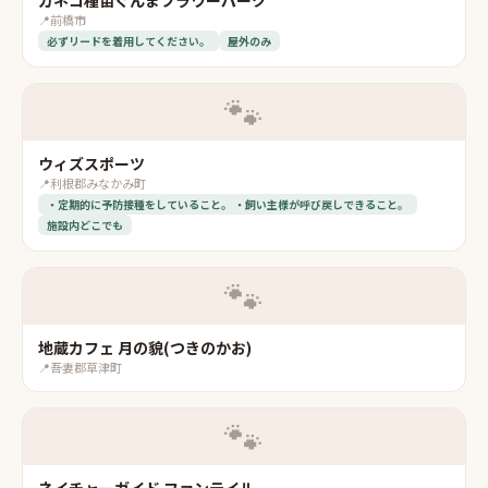
カネコ種苗ぐんまフラワーパーク
📍
前橋市
必ずリードを着用してください。
屋外のみ
🐾
ウィズスポーツ
📍
利根郡みなかみ町
・定期的に予防接種をしていること。 ・飼い主様が呼び戻しできること。
施設内どこでも
🐾
地蔵カフェ 月の貌(つきのかお)
📍
吾妻郡草津町
🐾