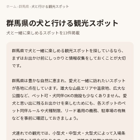
ホーム
›
群馬県
›
犬と行ける観光スポット
群馬県
の
犬と行ける観光スポット
犬と一緒に楽しめる
スポット
を
13
件掲載
群馬県で犬と一緒に楽しめる観光スポットを探しているなら、
まずはお出かけ前にしっかりと情報収集をしておくことが大切
です。
群馬県は豊かな自然に恵まれ、愛犬と一緒に訪れたいスポット
が各地に点在しています。雄大な山岳エリアや温泉地、広大な
公園など、ペット可・犬同伴OKの施設も少なくありません。愛
犬と思い出に残るお出かけを楽しむためにも、各スポットのペ
ット同伴ルールや犬種制限、リード着用の義務、駐車場の有無
などを事前に確認しておきましょう。
犬連れでの観光では、小型犬・中型犬・大型犬によって入場条