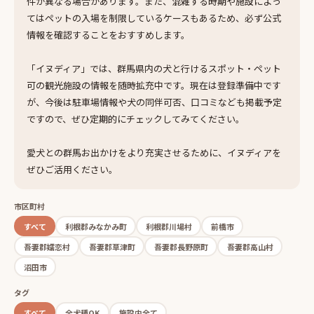
件が異なる場合があります。また、混雑する時期や施設によっ
てはペットの入場を制限しているケースもあるため、必ず公式
情報を確認することをおすすめします。
「イヌディア」では、群馬県内の犬と行けるスポット・ペット
可の観光施設の情報を随時拡充中です。現在は登録準備中です
が、今後は駐車場情報や犬の同伴可否、口コミなども掲載予定
ですので、ぜひ定期的にチェックしてみてください。
愛犬との群馬お出かけをより充実させるために、イヌディアを
ぜひご活用ください。
市区町村
すべて
利根郡みなかみ町
利根郡川場村
前橋市
吾妻郡嬬恋村
吾妻郡草津町
吾妻郡長野原町
吾妻郡高山村
沼田市
タグ
すべて
全犬種OK
施設内全て