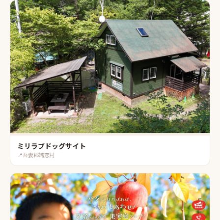
ミリラブドッグサイト
📍
吾妻郡嬬恋村