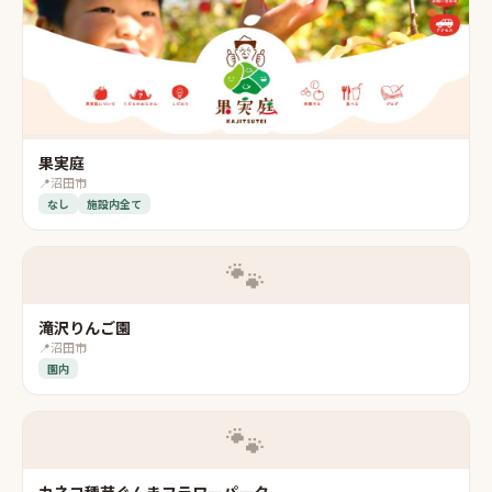
果実庭
📍
沼田市
なし
施設内全て
🐾
滝沢りんご園
📍
沼田市
園内
🐾