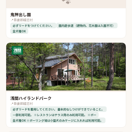
🐾
鬼押出し園
📍
吾妻郡嬬恋村
必ずリードをつけてください。
園内遊歩道 （建物内、花木園は入園不可）
全犬種OK
浅間ハイランドパーク
📍
吾妻郡嬬恋村
必ずリードを着用してください。 基本的なしつけができていること。
一部利用可能。 ※レストランはテラス席のみ利用可能。 ※ボー
全犬種OK ※ボーリング場は小型犬のみケージに入れれば利用可能。