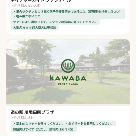
ネイチャーガイド ファンテイル
📍
利根郡みなかみ町
・混合ワクチンおよび狂犬病予防接種済みであること（証明書を持参ください）
・噛み癖がないこと
ツアーにより異なります。スタッフの指示に従ってください。
大型犬まで ※超大型犬は要相談
道の駅 川場田園プラザ
📍
利根郡川場村
・基本的なマナーを守ってください。 ・必ずリードを着用してください。
施設内はすべて（ただし、建物内は同伴NG）