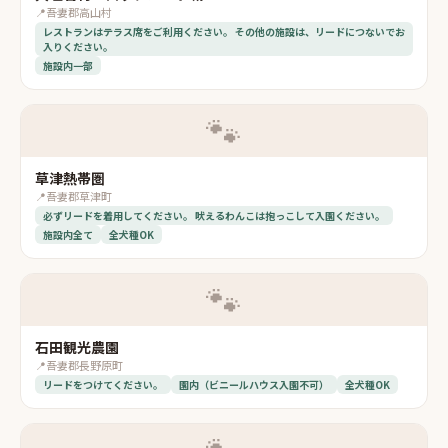
📍
吾妻郡高山村
レストランはテラス席をご利用ください。 その他の施設は、リードにつないでお
入りください。
施設内一部
🐾
草津熱帯圏
📍
吾妻郡草津町
必ずリードを着用してください。 吠えるわんこは抱っこして入園ください。
施設内全て
全犬種OK
🐾
石田観光農園
📍
吾妻郡長野原町
リードをつけてください。
園内（ビニールハウス入園不可）
全犬種OK