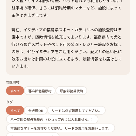
た犬種・サイズ制限の有無、ペット連れでも利用しやすい広い
駐車場の確保、さらには混雑時期のマナーなど、施設によって
条件はさまざまです。
現在、イヌディアの福島県スポットカテゴリへの施設登録は準
備中ですが、随時情報を拡充してまいります。福島県内で犬と
行ける観光スポットやペット可の公園・レジャー施設をお探し
の際は、ぜひイヌディアをご活用ください。愛犬との思い出に
残るお出かけ計画のお役に立てるよう、最新情報をお届けして
いきます。
市区町村
すべて
耶麻郡北塩原村
耶麻郡猪苗代町
タグ
すべて
全犬種OK
リードは必ず着用してください。
ハーブ園の屋外敷地内 （ショップ内には入れません。）
常識的なマナーをお守りください。 リードの着用をお願いします。