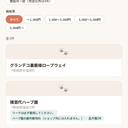
施設内一部（売店以外はOK）
価格帯
すべて
〜1,000円
1,000〜3,000円
3,000〜5,000円
5,000円〜
全3件
🐾
グランデコ裏磐梯ロープウェイ
📍
耶麻郡北塩原村
🐾
猪苗代ハーブ園
📍
耶麻郡猪苗代町
リードは必ず着用してください。
ハーブ園の屋外敷地内 （ショップ内には入れません。）
全犬種OK