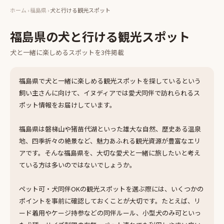
ホーム
›
福島県
›
犬と行ける観光スポット
福島県
の
犬と行ける観光スポット
犬と一緒に楽しめる
スポット
を
3
件掲載
福島県で犬と一緒に楽しめる観光スポットを探しているという
飼い主さんに向けて、イヌディアでは愛犬同伴で訪れられるス
ポット情報をお届けしています。
福島県は磐梯山や猪苗代湖といった雄大な自然、歴史ある温泉
地、四季折々の絶景など、魅力あふれる観光資源が豊富なエリ
アです。そんな福島県を、大切な愛犬と一緒に旅したいと考え
ている方は多いのではないでしょうか。
ペット可・犬同伴OKの観光スポットを選ぶ際には、いくつかの
ポイントを事前に確認しておくことが大切です。たとえば、リ
ード着用やケージ持参などの同伴ルール、小型犬のみ可といっ