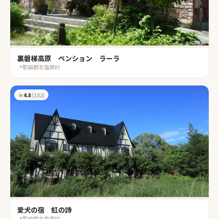
裏磐梯高原 ペンション ラーラ
📍
耶麻郡北塩原村
★
4.8
(
102
)
愛犬の宿 虹の詩
📍
耶麻郡北塩原村