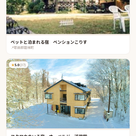
ペットと泊まれる宿 ペンションこりす
📍
耶麻郡磐梯町
★
5.0
(
37
)