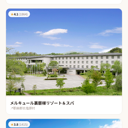
★
4.1
(
1864
)
メルキュール裏磐梯リゾート＆スパ
📍
耶麻郡北塩原村
★
3.8
(
1415
)