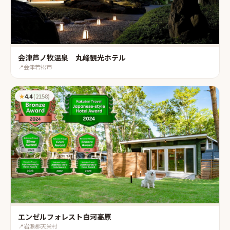
会津芦ノ牧温泉 丸峰観光ホテル
📍
会津若松市
★
4.4
(
2158
)
エンゼルフォレスト白河高原
📍
岩瀬郡天栄村