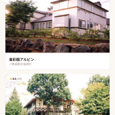
食彩館アルビン
📍
耶麻郡北塩原村
★
4.5
(
44
)