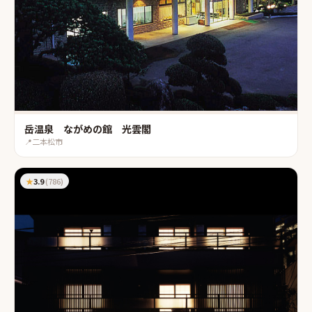
岳温泉 ながめの館 光雲閣
📍
二本松市
★
3.9
(
786
)