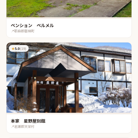
ペンション ペルメル
📍
耶麻郡磐梯町
★
5.0
(
19
)
本家 星野屋別館
📍
岩瀬郡天栄村