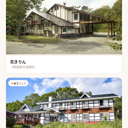
花きりん
📍
耶麻郡北塩原村
★
4.7
(
117
)