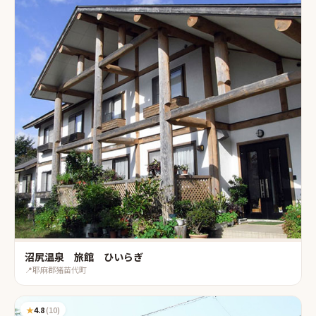
沼尻温泉 旅館 ひいらぎ
📍
耶麻郡猪苗代町
★
4.8
(
10
)