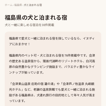
ホーム
›
福島県
›
犬と泊まれる宿
福島県
の
犬と泊まれる宿
犬と一緒に楽しめる
宿泊
を
38
件掲載
福島県で愛犬と一緒に泊まれる宿を探しているなら、イヌディ
アにおまかせ！
福島県内のペット可・犬と泊まれる宿を76件掲載中です。会津
の歴史ある温泉宿から、猪苗代湖畔のリゾートホテル、白河高
原の自然豊かなグランピング施設まで、バラエティ豊かなライ
ンナップが揃っています。
「会津東山温泉 庄助の宿 瀧の湯」や「会津芦ノ牧温泉 丸峰観
光ホテル」など、老舗の温泉旅館でも愛犬と一緒に泊まれる施
設がある福島県は、犬連れ旅行の目的地として年々人気が高ま
っています。