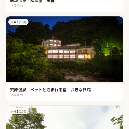
飯坂温泉 松島屋 桃香
📍
福島市
★
4.8
(
164
)
穴原温泉 ペットと泊まれる宿 おきな旅館
📍
福島市
★
4.5
(
165
)