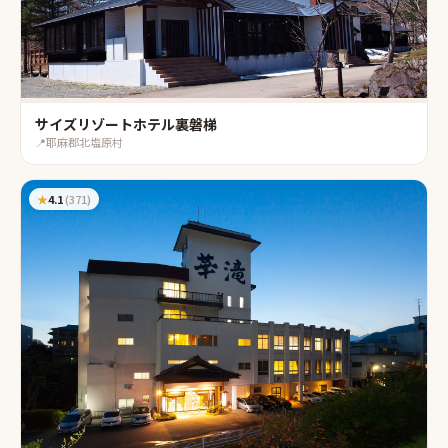
サイズリゾートホテル裏磐梯
📍
耶麻郡北塩原村
★
4.1
(
371
)