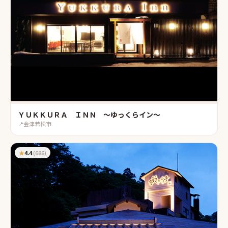
ＹＵＫＫＵＲＡ ＩＮＮ 〜ゆっくらイン〜
📍
会津若松市
★
4.4
(
686
)