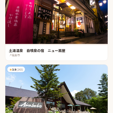
土湯温泉 自噴泉の宿 ニュー扇屋
📍
福島市
★
3.9
(
243
)