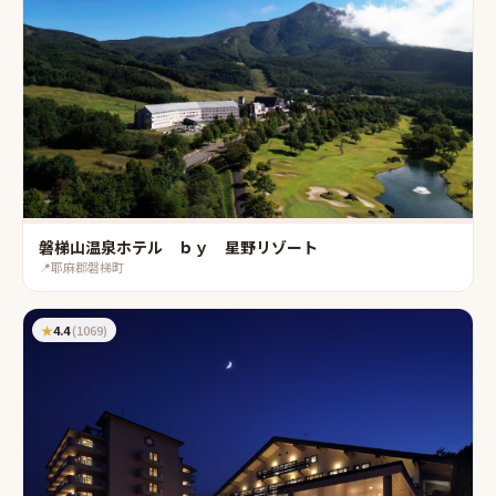
磐梯山温泉ホテル ｂｙ 星野リゾート
📍
耶麻郡磐梯町
★
4.4
(
1069
)