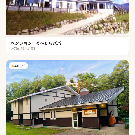
ペンション ぐ〜たらパパ
📍
耶麻郡北塩原村
★
4.0
(
29
)