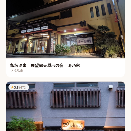
飯坂温泉 展望露天風呂の宿 湯乃家
📍
福島市
★
3.8
(
472
)