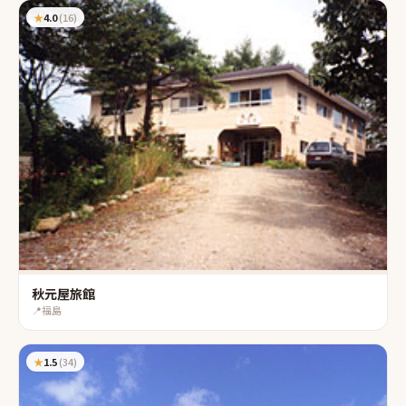
★
4.0
(
16
)
秋元屋旅館
📍
福島
★
1.5
(
34
)