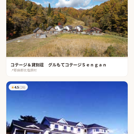
コテージ＆貸別荘 グルもてコテージＳｅｎｇａｎ
📍
耶麻郡北塩原村
★
4.5
(
26
)