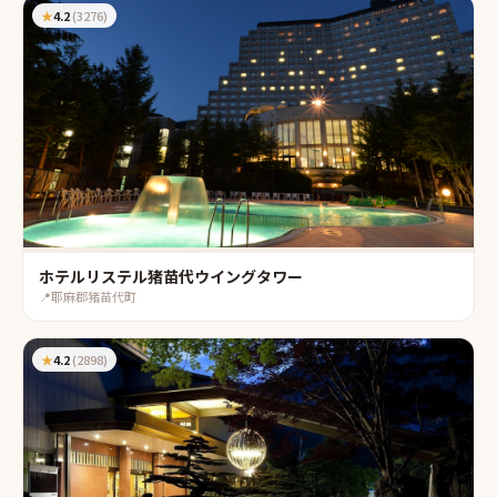
★
4.2
(
3276
)
ホテルリステル猪苗代ウイングタワー
📍
耶麻郡猪苗代町
★
4.2
(
2898
)