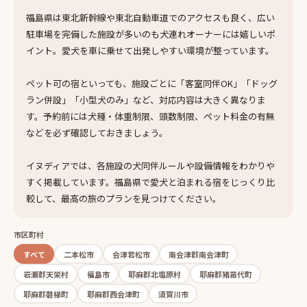
福島県は東北新幹線や東北自動車道でのアクセスも良く、広い
駐車場を完備した施設が多いのも犬連れオーナーには嬉しいポ
イント。愛犬を車に乗せて出発しやすい環境が整っています。
ペット可の宿といっても、施設ごとに「客室同伴OK」「ドッグ
ラン併設」「小型犬のみ」など、対応内容は大きく異なりま
す。予約前には犬種・体重制限、頭数制限、ペット料金の有無
などを必ず確認しておきましょう。
イヌディアでは、各施設の犬同伴ルールや設備情報をわかりや
すく掲載しています。福島県で愛犬と泊まれる宿をじっくり比
較して、最高の旅のプランを見つけてください。
市区町村
すべて
二本松市
会津若松市
南会津郡南会津町
岩瀬郡天栄村
福島市
耶麻郡北塩原村
耶麻郡猪苗代町
耶麻郡磐梯町
耶麻郡西会津町
須賀川市