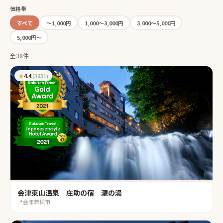
価格帯
すべて
〜1,000円
1,000〜3,000円
3,000〜5,000円
5,000円〜
全38件
★
4.4
(
3831
)
会津東山温泉 庄助の宿 瀧の湯
📍
会津若松市