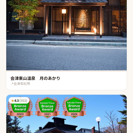
会津東山温泉 月のあかり
📍
会津若松市
★
4.3
(
362
)