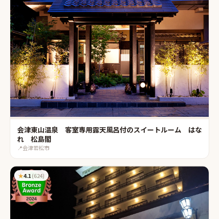
会津東山温泉 客室専用露天風呂付のスイートルーム はな
れ 松島閣
📍
会津若松市
★
4.1
(
624
)