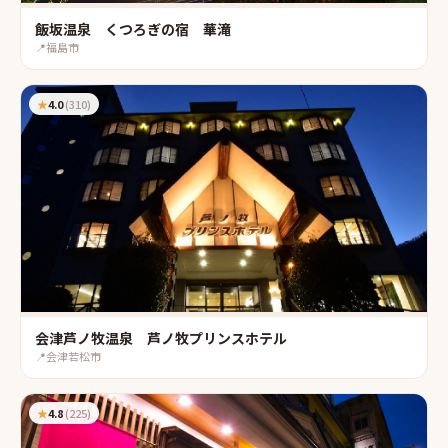
飯坂温泉 くつろぎの宿 華滝
📍
福島市
★
4.0
(
310
)
会津芦ノ牧温泉 芦ノ牧プリンスホテル
📍
会津若松市
★
4.8
(
225
)