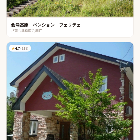
会津高原 ペンション フェリチェ
📍
南会津郡南会津町
★
4.7
(
117
)