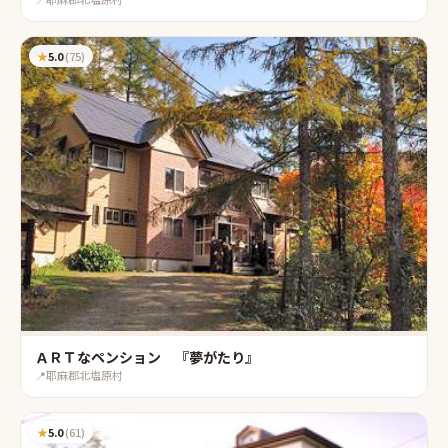
★
5.0
(
75
)
ＡＲＴなペンション 『夢がたり』
📍
耶麻郡北塩原村
★
5.0
(
61
)