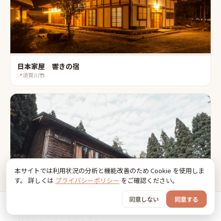
日本家屋 響きの宿
📍
須賀川市
本サイトでは利用状況の分析と機能改善のため Cookie を使用しま
す。 詳しくは
プライバシーポリシー
をご確認ください。
同意しない
同意する
ホーム
おでかけ
グッズ
SNS
うちの子
Ｄａｎａ Ｖｉｌｌａｇｅ