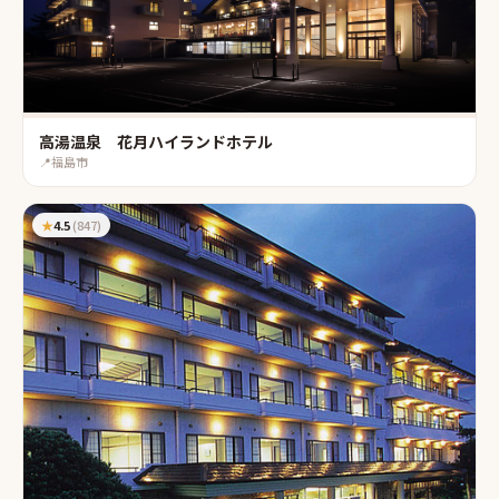
高湯温泉 花月ハイランドホテル
📍
福島市
★
4.5
(
847
)