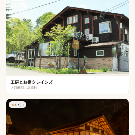
工房とお宿クレインズ
📍
耶麻郡北塩原村
★
3.7
(
7
)