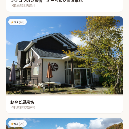
フクロウのいる宿 オーベルジュ渓翠館
📍
耶麻郡北塩原村
★
3.7
(
48
)
おやど風来坊
📍
耶麻郡北塩原村
★
4.5
(
28
)