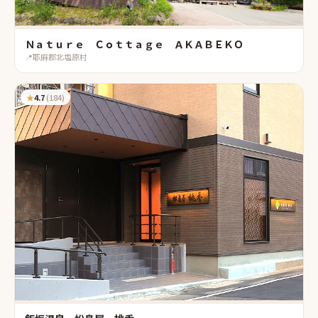
Ｎａｔｕｒｅ Ｃｏｔｔａｇｅ ＡＫＡＢＥＫＯ
📍
耶麻郡北塩原村
★
4.7
(
184
)