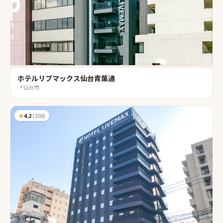
ホテルリブマックス仙台青葉通
📍
仙台市
★
4.2
(
208
)