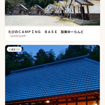
たびのＣＡＭＰＩＮＧ ＢＡＳＥ 加美ゆーらんど
📍
加美郡加美町
★
4.3
(
10
)