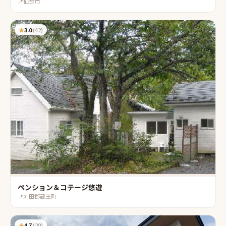
📍
仙台市
★
3.0
(
42
)
ペンション＆コテージ悠遊
📍
刈田郡蔵王町
★
4.7
(
20
)