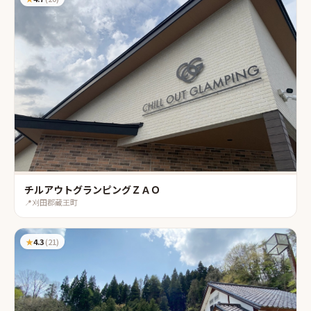
チルアウトグランピングＺＡＯ
📍
刈田郡蔵王町
★
4.3
(
21
)