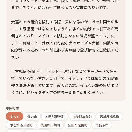
上質なリゾートホテルから、愛犬と気軽に過ごせる小規模な宿
まで、スタイルに合わせて選べるのが宮城県の魅力です。
犬連れでの宿泊を検討する際に気になるのが、ペット同伴のル
ールや設備面ではないでしょうか。多くの施設では駐車場が完
備されており、マイカーで移動しやすい環境が整っています。
また、施設ごとに受け入れ可能な犬のサイズや犬種、頭数の制
限が異なるため、予約前に必ず各施設の公式情報をご確認くだ
さい。
「宮城県 宿泊 犬」「ペット可 宮城」などのキーワードで宿を
探している飼い主さんに向けて、イヌディアでは最新の施設情
報を随時更新しています。愛犬との忘れられない旅の思い出づ
くりに、ぜひイヌディアの施設一覧をご活用ください。
市区町村
すべて
仙台市
刈田郡蔵王町
加美郡加美町
宮城郡松島町
本吉郡南三陸町
柴田郡川崎町
柴田郡柴田町
気仙沼市