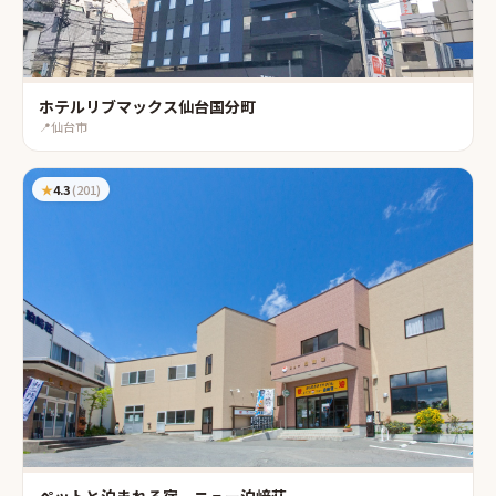
ホテルリブマックス仙台国分町
📍
仙台市
★
4.3
(
201
)