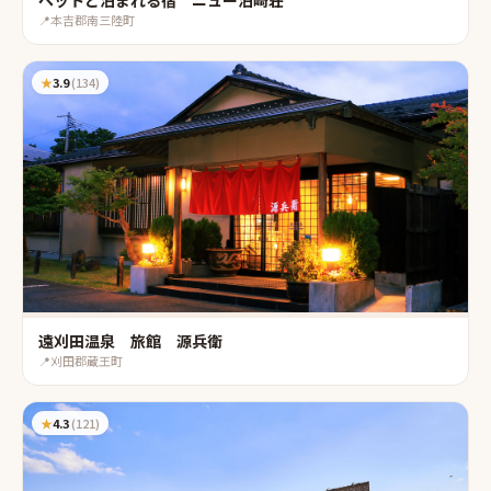
ペットと泊まれる宿 ニュー泊﨑荘
📍
本吉郡南三陸町
★
3.9
(
134
)
遠刈田温泉 旅館 源兵衛
📍
刈田郡蔵王町
★
4.3
(
121
)