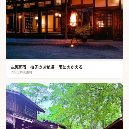
古民家宿 柚子のあぜ道 雨乞のかえる
📍
柴田郡柴田町