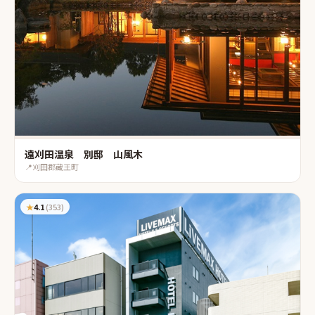
遠刈田温泉 別邸 山風木
📍
刈田郡蔵王町
★
4.1
(
353
)