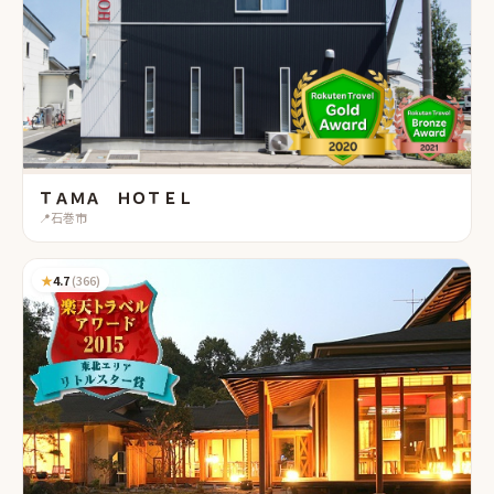
ＴＡＭＡ ＨＯＴＥＬ
📍
石巻市
★
4.7
(
366
)