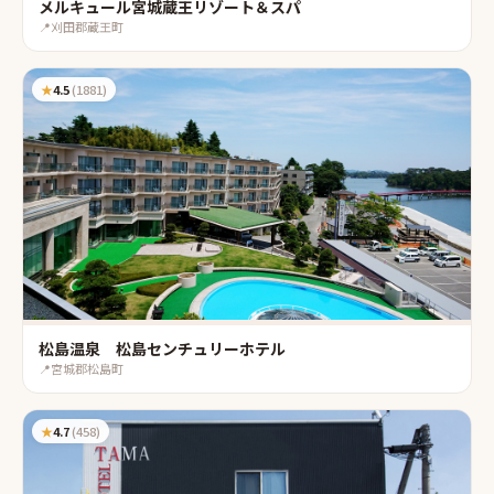
メルキュール宮城蔵王リゾート＆スパ
📍
刈田郡蔵王町
★
4.5
(
1881
)
松島温泉 松島センチュリーホテル
📍
宮城郡松島町
★
4.7
(
458
)