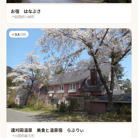
お宿 はなぶさ
📍
柴田郡川崎町
★
3.5
(
98
)
遠刈田温泉 美食と温泉宿 らぶりぃ
📍
刈田郡蔵王町