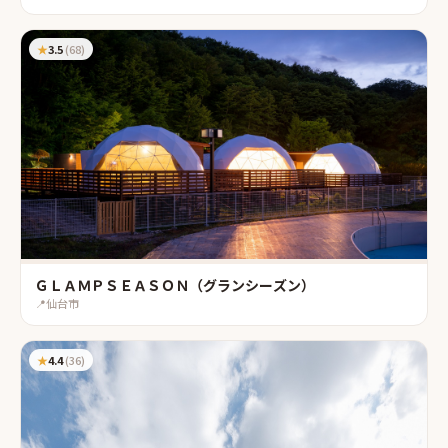
★
3.5
(
68
)
ＧＬＡＭＰＳＥＡＳＯＮ（グランシーズン）
📍
仙台市
★
4.4
(
36
)