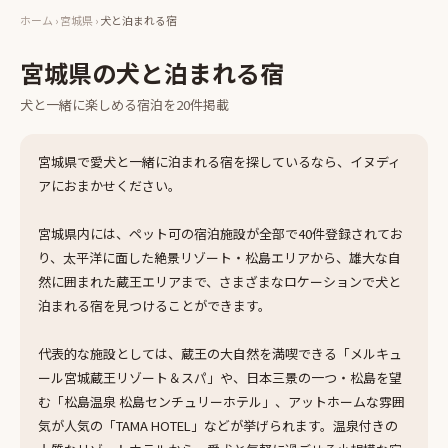
ホーム
›
宮城県
›
犬と泊まれる宿
宮城県
の
犬と泊まれる宿
犬と一緒に楽しめる
宿泊
を
20
件掲載
宮城県で愛犬と一緒に泊まれる宿を探しているなら、イヌディ
アにおまかせください。
宮城県内には、ペット可の宿泊施設が全部で40件登録されてお
り、太平洋に面した絶景リゾート・松島エリアから、雄大な自
然に囲まれた蔵王エリアまで、さまざまなロケーションで犬と
泊まれる宿を見つけることができます。
代表的な施設としては、蔵王の大自然を満喫できる「メルキュ
ール宮城蔵王リゾート＆スパ」や、日本三景の一つ・松島を望
む「松島温泉 松島センチュリーホテル」、アットホームな雰囲
気が人気の「TAMA HOTEL」などが挙げられます。温泉付きの