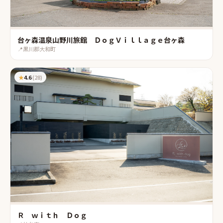
台ヶ森温泉山野川旅館 ＤｏｇＶｉｌｌａｇｅ台ヶ森
📍
黒川郡大和町
★
4.6
(
28
)
Ｒ ｗｉｔｈ Ｄｏｇ