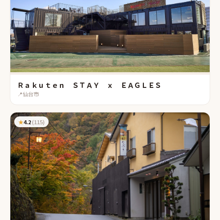
Ｒａｋｕｔｅｎ ＳＴＡＹ ｘ ＥＡＧＬＥＳ
📍
仙台市
★
4.2
(
115
)