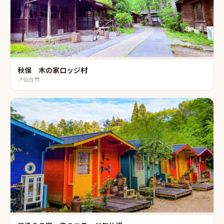
秋保 木の家ロッジ村
📍
仙台市