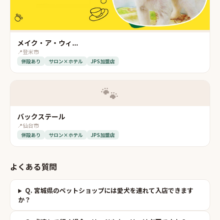
メイク・ア・ウィ...
📍
登米市
併設あり
サロン×ホテル
JPS加盟店
🐾
バックステール
📍
仙台市
併設あり
サロン×ホテル
JPS加盟店
よくある質問
Q.
宮城県のペットショップには愛犬を連れて入店できます
か？