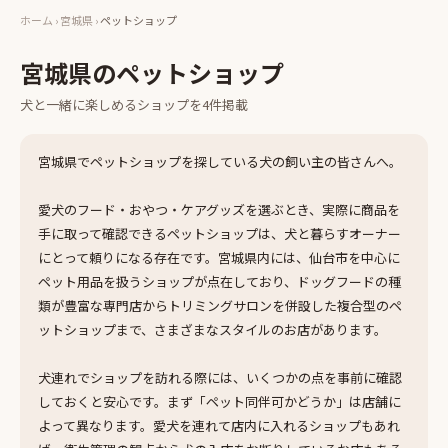
ホーム
›
宮城県
›
ペットショップ
宮城県
の
ペットショップ
犬と一緒に楽しめる
ショップ
を
4
件掲載
宮城県でペットショップを探している犬の飼い主の皆さんへ。
愛犬のフード・おやつ・ケアグッズを選ぶとき、実際に商品を
手に取って確認できるペットショップは、犬と暮らすオーナー
にとって頼りになる存在です。宮城県内には、仙台市を中心に
ペット用品を扱うショップが点在しており、ドッグフードの種
類が豊富な専門店からトリミングサロンを併設した複合型のペ
ットショップまで、さまざまなスタイルのお店があります。
犬連れでショップを訪れる際には、いくつかの点を事前に確認
しておくと安心です。まず「ペット同伴可かどうか」は店舗に
よって異なります。愛犬を連れて店内に入れるショップもあれ