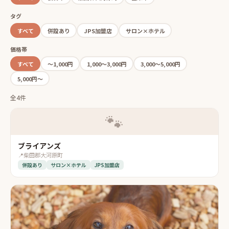
タグ
すべて
併設あり
JPS加盟店
サロン×ホテル
価格帯
すべて
〜1,000円
1,000〜3,000円
3,000〜5,000円
5,000円〜
全4件
🐾
ブライアンズ
📍
柴田郡大河原町
併設あり
サロン×ホテル
JPS加盟店