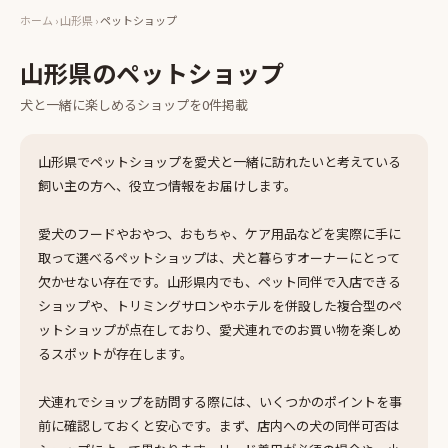
ホーム
›
山形県
›
ペットショップ
山形県
の
ペットショップ
犬と一緒に楽しめる
ショップ
を
0
件掲載
山形県でペットショップを愛犬と一緒に訪れたいと考えている
飼い主の方へ、役立つ情報をお届けします。
愛犬のフードやおやつ、おもちゃ、ケア用品などを実際に手に
取って選べるペットショップは、犬と暮らすオーナーにとって
欠かせない存在です。山形県内でも、ペット同伴で入店できる
ショップや、トリミングサロンやホテルを併設した複合型のペ
ットショップが点在しており、愛犬連れでのお買い物を楽しめ
るスポットが存在します。
犬連れでショップを訪問する際には、いくつかのポイントを事
前に確認しておくと安心です。まず、店内への犬の同伴可否は