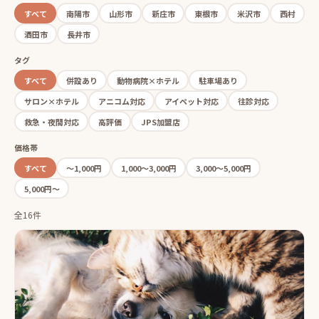
すべて
南陽市
山形市
新庄市
東根市
米沢市
西村
酒田市
長井市
タグ
すべて
併設あり
動物病院×ホテル
駐車場あり
サロン×ホテル
アニコム対応
アイペット対応
往診対応
救急・夜間対応
高評価
JPS加盟店
価格帯
すべて
〜1,000円
1,000〜3,000円
3,000〜5,000円
5,000円〜
全16件