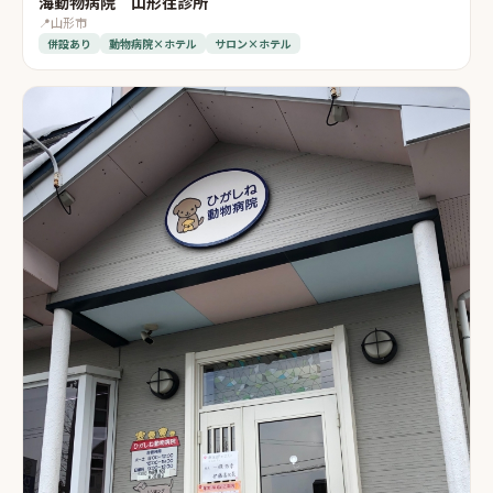
海動物病院 山形往診所
📍
山形市
併設あり
動物病院×ホテル
サロン×ホテル