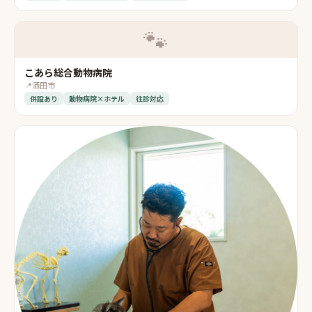
🐾
こあら総合動物病院
📍
酒田市
併設あり
動物病院×ホテル
往診対応