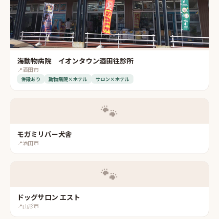
海動物病院 イオンタウン酒田往診所
📍
酒田市
併設あり
動物病院×ホテル
サロン×ホテル
🐾
モガミリバー犬舎
📍
酒田市
🐾
ドッグサロン エスト
📍
山形市