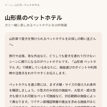
ホーム
›
山形県
›
ペットホテル
山形県
の
ペットホテル
犬と一緒に楽しめる
ペットホテル
を
16
件掲載
山形県で愛犬を預けられるペットホテルをお探しの飼い主さん
へ。
旅行や出張、急な外出など、どうしても愛犬を連れて行けない
シーンに頼りになるのがペットホテルです。「山形県 ペットホ
テル 犬」で検索しているあなたに、施設選びのポイントや利用
時の注意点をわかりやすくお伝えします。
ペットホテルを選ぶ際には、まず犬種・サイズの受け入れ条件
を確認しましょう。小型犬のみ対応の施設や、大型犬・超大型
犬も受け入れ可能なペット可施設など、対応範囲は施設によっ
て異なります。ワクチン接種証明書の提出を求める施設がほと