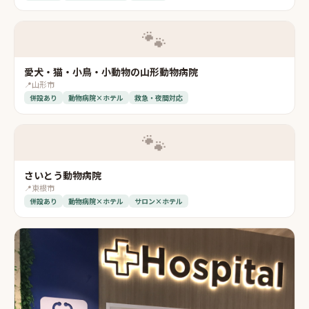
🐾
愛犬・猫・小鳥・小動物の山形動物病院
📍
山形市
併設あり
動物病院×ホテル
救急・夜間対応
🐾
さいとう動物病院
📍
東根市
併設あり
動物病院×ホテル
サロン×ホテル