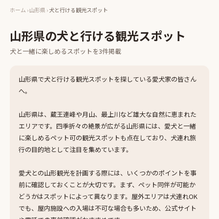
ホーム
›
山形県
›
犬と行ける観光スポット
山形県
の
犬と行ける観光スポット
犬と一緒に楽しめる
スポット
を
3
件掲載
山形県で犬と行ける観光スポットを探している愛犬家の皆さん
へ。
山形県は、蔵王連峰や月山、最上川など雄大な自然に恵まれた
エリアです。四季折々の絶景が広がる山形県には、愛犬と一緒
に楽しめるペット可の観光スポットも点在しており、犬連れ旅
行の目的地として注目を集めています。
愛犬との山形観光を計画する際には、いくつかのポイントを事
前に確認しておくことが大切です。まず、ペット同伴が可能か
どうかはスポットによって異なります。屋外エリアは犬連れOK
でも、屋内施設への入場は不可な場合も多いため、公式サイト