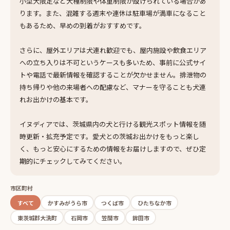
小型犬限定など犬種制限や体重制限が設けられている場合があ
ります。また、混雑する週末や連休は駐車場が満車になること
もあるため、早めの到着がおすすめです。
さらに、屋外エリアは犬連れ歓迎でも、屋内施設や飲食エリア
への立ち入りは不可というケースも多いため、事前に公式サイ
トや電話で最新情報を確認することが欠かせません。排泄物の
持ち帰りや他の来場者への配慮など、マナーを守ることも犬連
れお出かけの基本です。
イヌディアでは、茨城県内の犬と行ける観光スポット情報を随
時更新・拡充予定です。愛犬との茨城お出かけをもっと楽し
く、もっと安心にするための情報をお届けしますので、ぜひ定
期的にチェックしてみてください。
市区町村
すべて
かすみがうら市
つくば市
ひたちなか市
東茨城郡大洗町
石岡市
笠間市
鉾田市