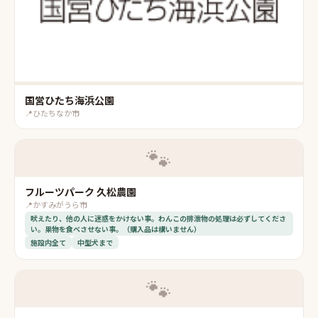
国営ひたち海浜公園
📍
ひたちなか市
🐾
フルーツパーク 久松農園
📍
かすみがうら市
吠えたり、他の人に迷惑をかけない事。わんこの排泄物の処理は必ずしてくださ
い。果物を食べさせない事。（購入品は構いません）
施設内全て
中型犬まで
🐾