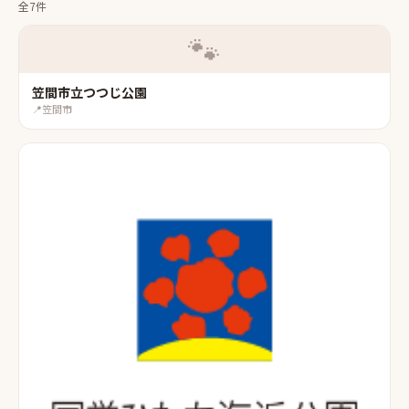
全7件
🐾
笠間市立つつじ公園
📍
笠間市