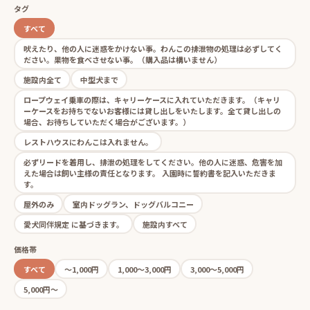
タグ
すべて
吠えたり、他の人に迷惑をかけない事。わんこの排泄物の処理は必ずしてく
ださい。果物を食べさせない事。（購入品は構いません）
施設内全て
中型犬まで
ロープウェイ乗車の際は、キャリーケースに入れていただきます。（キャリ
ーケースをお持ちでないお客様には貸し出しをいたします。全て貸し出しの
場合、お待ちしていただく場合がございます。）
レストハウスにわんこは入れません。
必ずリードを着用し、排泄の処理をしてください。他の人に迷惑、危害を加
えた場合は飼い主様の責任となります。 入園時に誓約書を記入いただきま
す。
屋外のみ
室内ドッグラン、ドッグバルコニー
愛犬同伴規定 に基づきます。
施設内すべて
価格帯
すべて
〜1,000円
1,000〜3,000円
3,000〜5,000円
5,000円〜