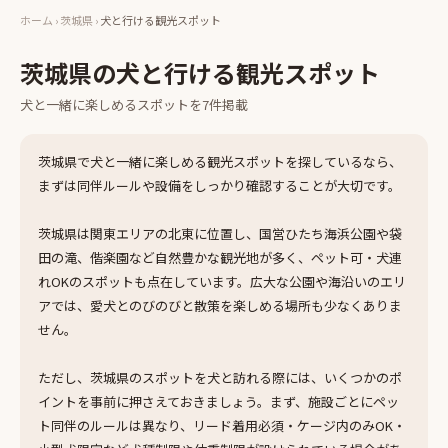
ホーム
›
茨城県
›
犬と行ける観光スポット
茨城県
の
犬と行ける観光スポット
犬と一緒に楽しめる
スポット
を
7
件掲載
茨城県で犬と一緒に楽しめる観光スポットを探しているなら、
まずは同伴ルールや設備をしっかり確認することが大切です。
茨城県は関東エリアの北東に位置し、国営ひたち海浜公園や袋
田の滝、偕楽園など自然豊かな観光地が多く、ペット可・犬連
れOKのスポットも点在しています。広大な公園や海沿いのエリ
アでは、愛犬とのびのびと散策を楽しめる場所も少なくありま
せん。
ただし、茨城県のスポットを犬と訪れる際には、いくつかのポ
イントを事前に押さえておきましょう。まず、施設ごとにペッ
ト同伴のルールは異なり、リード着用必須・ケージ内のみOK・