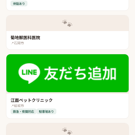
併設あり
🐾
菊地獣医科医院
📍
石岡市
江面ペットクリニック
📍
結城市
救急・夜間対応
駐車場あり
🐾