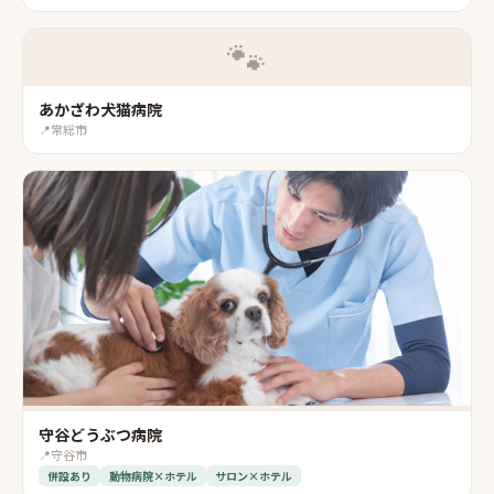
🐾
あかざわ犬猫病院
📍
常総市
守谷どうぶつ病院
📍
守谷市
併設あり
動物病院×ホテル
サロン×ホテル