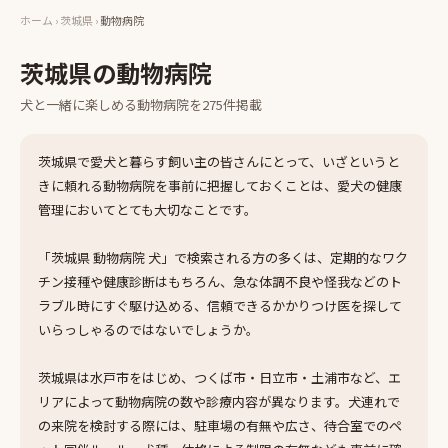
ホーム
›
茨城県
›
動物病院
茨城県
の
動物病院
犬と一緒に楽しめる
動物病院
を
275
件掲載
茨城県で愛犬と暮らす飼い主の皆さんにとって、いざというと
きに頼れる動物病院を事前に把握しておくことは、愛犬の健康
管理においてとても大切なことです。
「茨城県 動物病院 犬」で検索される方の多くは、定期的なワク
チン接種や健康診断はもちろん、急な体調不良や怪我などのト
ラブル時にすぐ駆け込める、信頼できるかかりつけ医を探して
いらっしゃるのではないでしょうか。
茨城県は水戸市をはじめ、つくば市・日立市・土浦市など、エ
リアによって動物病院の数や診療内容が異なります。犬連れで
の来院を検討する際には、駐車場の有無や広さ、待合室でのペ