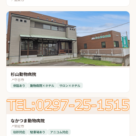
杉山動物病院
📍
守谷市
併設あり
動物病院×ホテル
サロン×ホテル
なかつま動物病院
📍
常総市
往診対応
駐車場あり
アニコム対応