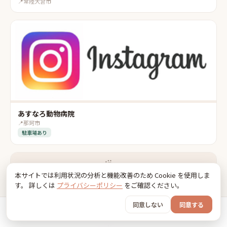
📍
常陸大宮市
あすなろ動物病院
📍
那珂市
駐車場あり
🐾
本サイトでは利用状況の分析と機能改善のため Cookie を使用しま
す。 詳しくは
プライバシーポリシー
をご確認ください。
金沢動物病院
📍
筑西市
同意しない
同意する
ホーム
おでかけ
グッズ
SNS
うちの子