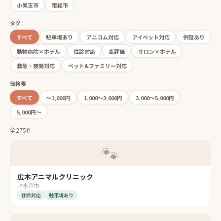
小美玉市
常総市
タグ
すべて
駐車場あり
アニコム対応
アイペット対応
併設あり
動物病院×ホテル
往診対応
高評価
サロン×ホテル
救急・夜間対応
ペット&ファミリー対応
価格帯
すべて
〜1,000円
1,000〜3,000円
3,000〜5,000円
5,000円〜
全275件
🐾
広木アニマルクリニック
📍
水戸市
往診対応
駐車場あり