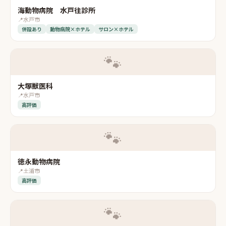
海動物病院 水戸往診所
📍
水戸市
併設あり
動物病院×ホテル
サロン×ホテル
🐾
大塚獣医科
📍
水戸市
高評価
🐾
徳永動物病院
📍
土浦市
高評価
🐾