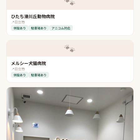
🐾
ひたち滑川丘動物病院
📍
日立市
併設あり
駐車場あり
アニコム対応
🐾
メルシー犬猫病院
📍
日立市
併設あり
駐車場あり