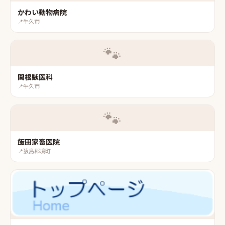
かわい動物病院
📍
牛久市
🐾
関根獣医科
📍
牛久市
🐾
飯田家畜医院
📍
猿島郡境町