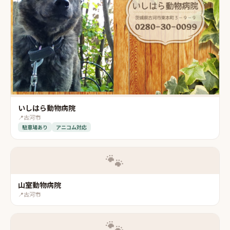
いしはら動物病院
📍
古河市
駐車場あり
アニコム対応
🐾
山室動物病院
📍
古河市
🐾