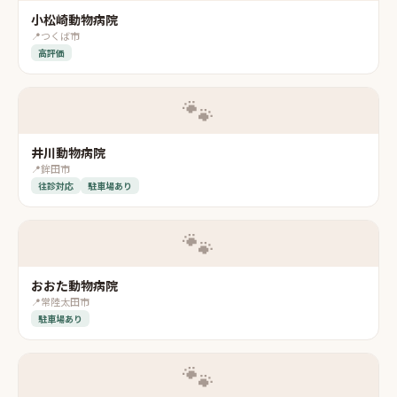
小松崎動物病院
📍
つくば市
高評価
🐾
井川動物病院
📍
鉾田市
往診対応
駐車場あり
🐾
おおた動物病院
📍
常陸太田市
駐車場あり
🐾