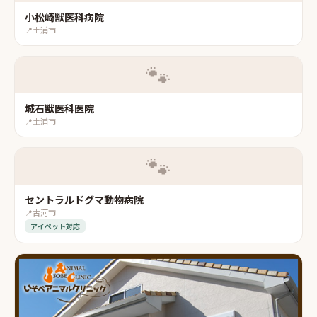
小松崎獣医科病院
📍
土浦市
🐾
城石獣医科医院
📍
土浦市
🐾
セントラルドグマ動物病院
📍
古河市
アイペット対応