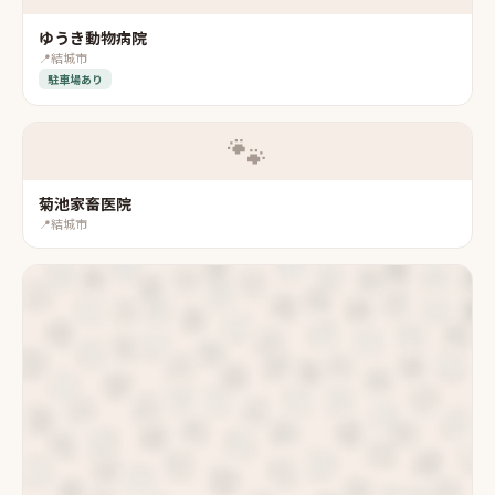
ゆうき動物病院
📍
結城市
駐車場あり
🐾
菊池家畜医院
📍
結城市