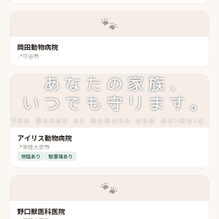
🐾
岡田動物病院
📍
守谷市
アイリス動物病院
📍
常陸大宮市
併設あり
駐車場あり
🐾
野口獣医科医院