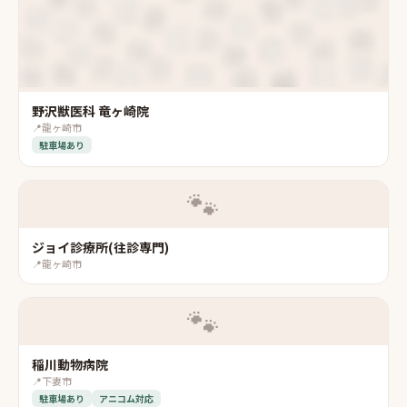
野沢獣医科 竜ヶ崎院
📍
龍ヶ崎市
駐車場あり
🐾
ジョイ診療所(往診専門)
📍
龍ヶ崎市
🐾
稲川動物病院
📍
下妻市
駐車場あり
アニコム対応