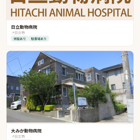
日立動物病院
📍
日立市
併設あり
駐車場あり
大みか動物病院
📍
日立市