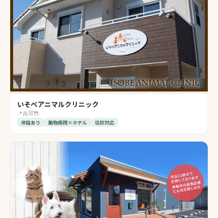
いそべアニマルクリニック
📍
古河市
併設あり
動物病院×ホテル
往診対応