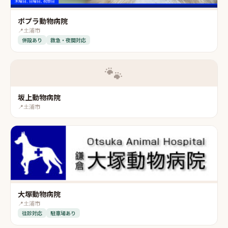
ポプラ動物病院
📍
土浦市
併設あり
救急・夜間対応
🐾
坂上動物病院
📍
土浦市
大塚動物病院
📍
土浦市
往診対応
駐車場あり