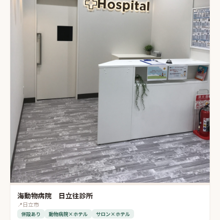
海動物病院 日立往診所
📍
日立市
併設あり
動物病院×ホテル
サロン×ホテル