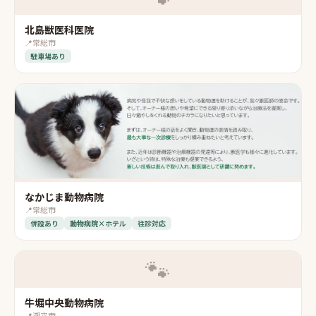
北島獣医科医院
📍
常総市
駐車場あり
なかじま動物病院
📍
常総市
併設あり
動物病院×ホテル
往診対応
🐾
牛堀中央動物病院
📍
潮来市