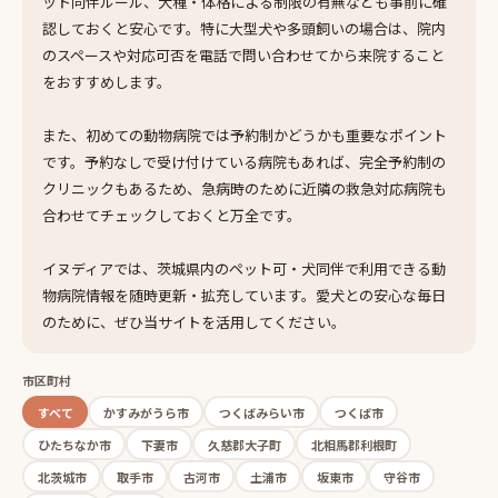
ット同伴ルール、犬種・体格による制限の有無なども事前に確
認しておくと安心です。特に大型犬や多頭飼いの場合は、院内
のスペースや対応可否を電話で問い合わせてから来院すること
をおすすめします。
また、初めての動物病院では予約制かどうかも重要なポイント
です。予約なしで受け付けている病院もあれば、完全予約制の
クリニックもあるため、急病時のために近隣の救急対応病院も
合わせてチェックしておくと万全です。
イヌディアでは、茨城県内のペット可・犬同伴で利用できる動
物病院情報を随時更新・拡充しています。愛犬との安心な毎日
のために、ぜひ当サイトを活用してください。
市区町村
すべて
かすみがうら市
つくばみらい市
つくば市
ひたちなか市
下妻市
久慈郡大子町
北相馬郡利根町
北茨城市
取手市
古河市
土浦市
坂東市
守谷市