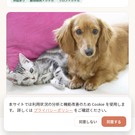
併設あり
動物病院×ホテル
サロン×ホテル
うめ・くりペット診療所
本サイトでは利用状況の分析と機能改善のため Cookie を使用しま
📍
鉾田市
す。 詳しくは
プライバシーポリシー
をご確認ください。
併設あり
動物病院×ホテル
サロン×ホテル
同意しない
同意する
ホーム
おでかけ
グッズ
SNS
うちの子