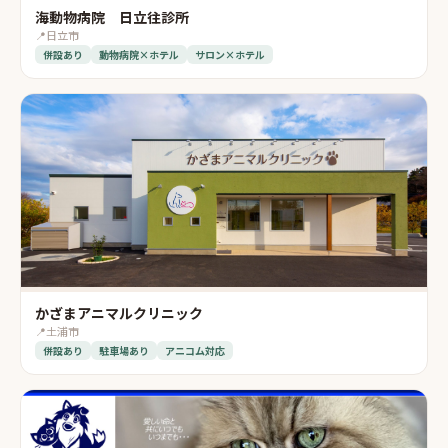
海動物病院 日立往診所
📍
日立市
併設あり
動物病院×ホテル
サロン×ホテル
かざまアニマルクリニック
📍
土浦市
併設あり
駐車場あり
アニコム対応