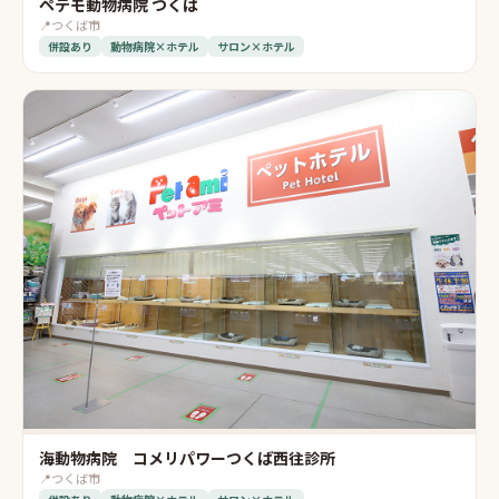
ペテモ動物病院 つくば
📍
つくば市
併設あり
動物病院×ホテル
サロン×ホテル
海動物病院 コメリパワーつくば西往診所
📍
つくば市