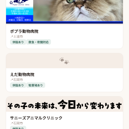
ポプラ動物病院
📍
土浦市
併設あり
救急・夜間対応
🐾
えだ動物病院
📍
石岡市
併設あり
駐車場あり
サニーズアニマルクリニック
📍
石岡市
併設あり