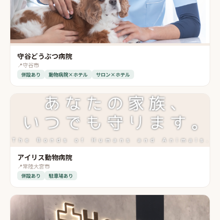
守谷どうぶつ病院
📍
守谷市
併設あり
動物病院×ホテル
サロン×ホテル
アイリス動物病院
📍
常陸大宮市
併設あり
駐車場あり