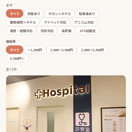
タグ
すべて
併設あり
サロン×ホテル
駐車場あり
動物病院×ホテル
アイペット対応
アニコム対応
救急・夜間対応
往診対応
高評価
JPS加盟店
価格帯
すべて
〜1,000円
1,000〜3,000円
3,000〜5,000円
5,000円〜
全73件