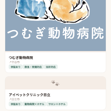
つむぎ動物病院
📍
守谷市
併設あり
救急・夜間対応
往診対応
🐾
アイペットクリニック日立
📍
日立市
併設あり
動物病院×ホテル
サロン×ホテル