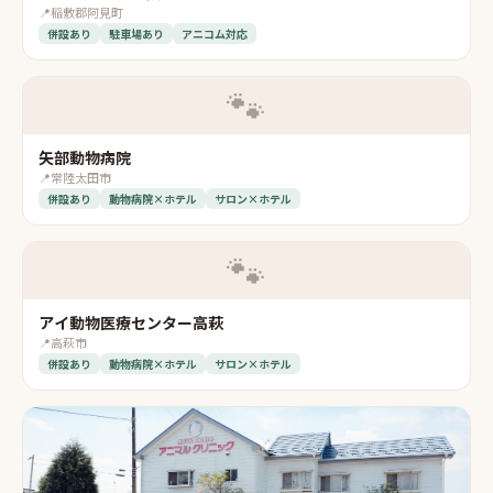
📍
稲敷郡阿見町
併設あり
駐車場あり
アニコム対応
🐾
矢部動物病院
📍
常陸太田市
併設あり
動物病院×ホテル
サロン×ホテル
🐾
アイ動物医療センター高萩
📍
高萩市
併設あり
動物病院×ホテル
サロン×ホテル