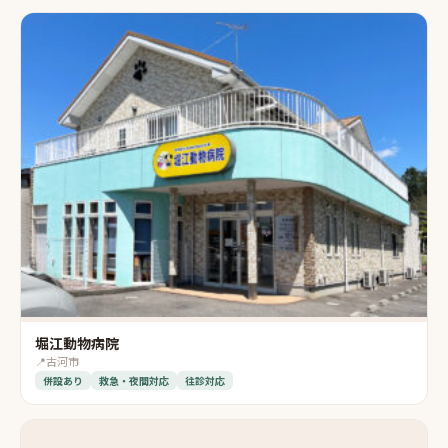
堀江動物病院
📍
古河市
併設あり
救急・夜間対応
往診対応