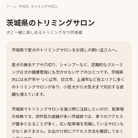
ホーム
›
茨城県
›
トリミングサロン
茨城県
の
トリミングサロン
犬と一緒に楽しめる
トリミング
を
73
件掲載
茨城県で愛犬のトリミングサロンをお探しの飼い主さんへ。
愛犬の被毛ケアや爪切り、シャンプーなど、定期的なグルーミ
ングは犬の健康管理にも欠かせないケアのひとつです。茨城県
内には水戸市や つくば市、日立市、土浦市など各エリアに多く
のトリミングサロンがあり、小型犬から大型犬まで対応する店
舗も増えています。
茨城県でトリミングサロンを選ぶ際に注目したいのが、駐車場
の有無です。郊外型の店舗が多い茨城県では、車でのアクセス
が基本となることが多く、広い駐車場を完備しているサロンも
少なくありません。お出かけ前にアクセス方法を確認しておく