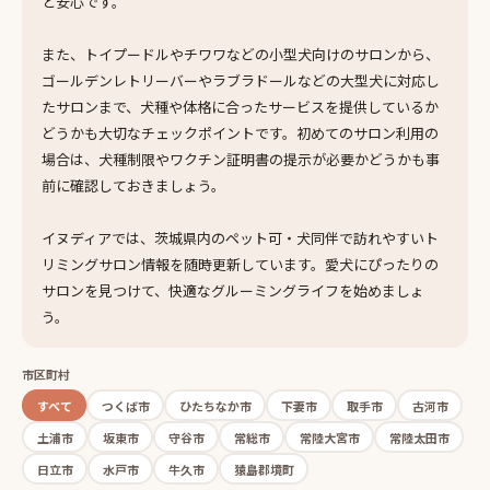
と安心です。
また、トイプードルやチワワなどの小型犬向けのサロンから、
ゴールデンレトリーバーやラブラドールなどの大型犬に対応し
たサロンまで、犬種や体格に合ったサービスを提供しているか
どうかも大切なチェックポイントです。初めてのサロン利用の
場合は、犬種制限やワクチン証明書の提示が必要かどうかも事
前に確認しておきましょう。
イヌディアでは、茨城県内のペット可・犬同伴で訪れやすいト
リミングサロン情報を随時更新しています。愛犬にぴったりの
サロンを見つけて、快適なグルーミングライフを始めましょ
う。
市区町村
すべて
つくば市
ひたちなか市
下妻市
取手市
古河市
土浦市
坂東市
守谷市
常総市
常陸大宮市
常陸太田市
日立市
水戸市
牛久市
猿島郡境町