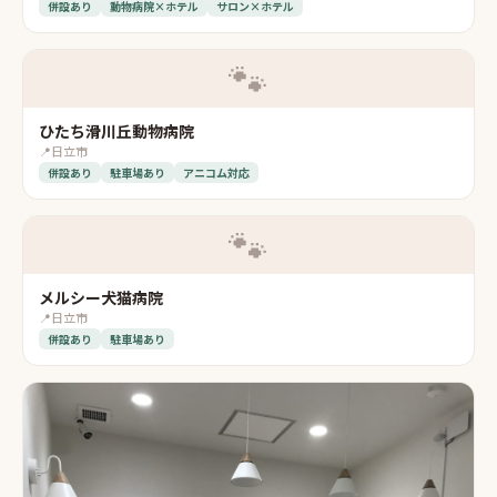
併設あり
動物病院×ホテル
サロン×ホテル
🐾
ひたち滑川丘動物病院
📍
日立市
併設あり
駐車場あり
アニコム対応
🐾
メルシー犬猫病院
📍
日立市
併設あり
駐車場あり