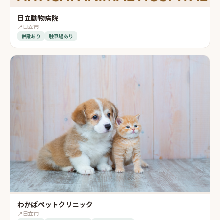
日立動物病院
📍
日立市
併設あり
駐車場あり
わかばペットクリニック
📍
日立市