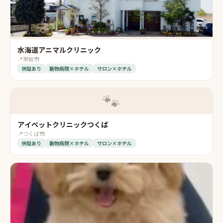
水海道アニマルクリニック
📍
常総市
併設あり
動物病院×ホテル
サロン×ホテル
🐾
アイペットクリニックつくば
📍
つくば市
併設あり
動物病院×ホテル
サロン×ホテル