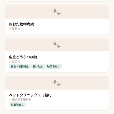
🐾
おおた動物病院
📍
長野市
🐾
広丘どうぶつ病院
📍
塩尻市
救急・夜間対応
往診対応
駐車場あり
🐾
ペットクリニックユミ桜町
📍
諏訪郡下諏訪町
駐車場あり