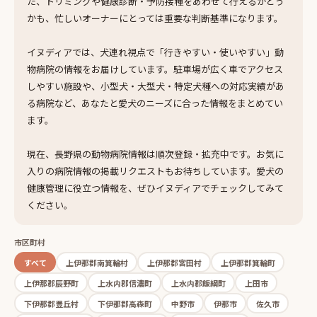
た、トリミングや健康診断・予防接種をあわせて行えるかどう
かも、忙しいオーナーにとっては重要な判断基準になります。
イヌディアでは、犬連れ視点で「行きやすい・使いやすい」動
物病院の情報をお届けしています。駐車場が広く車でアクセス
しやすい施設や、小型犬・大型犬・特定犬種への対応実績があ
る病院など、あなたと愛犬のニーズに合った情報をまとめてい
ます。
現在、長野県の動物病院情報は順次登録・拡充中です。お気に
入りの病院情報の掲載リクエストもお待ちしています。愛犬の
健康管理に役立つ情報を、ぜひイヌディアでチェックしてみて
ください。
市区町村
すべて
上伊那郡南箕輪村
上伊那郡宮田村
上伊那郡箕輪町
上伊那郡辰野町
上水内郡信濃町
上水内郡飯綱町
上田市
下伊那郡豊丘村
下伊那郡高森町
中野市
伊那市
佐久市