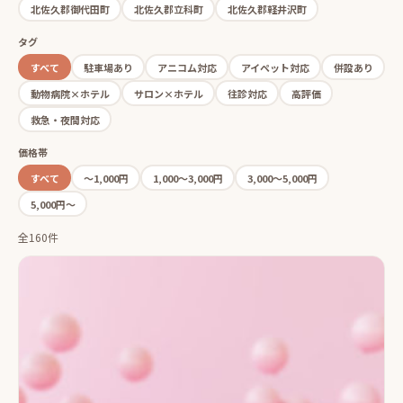
北佐久郡御代田町
北佐久郡立科町
北佐久郡軽井沢町
タグ
すべて
駐車場あり
アニコム対応
アイペット対応
併設あり
動物病院×ホテル
サロン×ホテル
往診対応
高評価
救急・夜間対応
価格帯
すべて
〜1,000円
1,000〜3,000円
3,000〜5,000円
5,000円〜
全160件