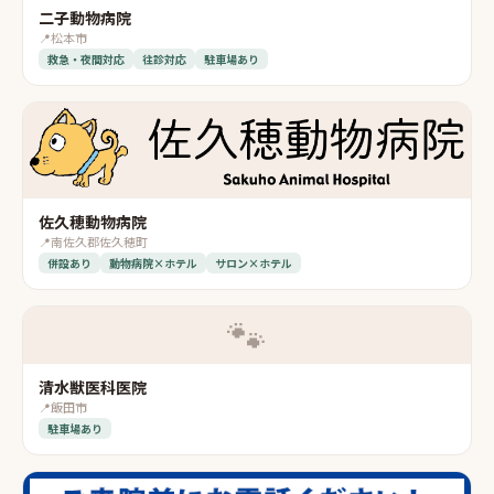
二子動物病院
📍
松本市
救急・夜間対応
往診対応
駐車場あり
佐久穂動物病院
📍
南佐久郡佐久穂町
併設あり
動物病院×ホテル
サロン×ホテル
🐾
清水獣医科医院
📍
飯田市
駐車場あり