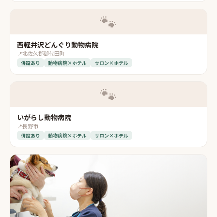
🐾
西軽井沢どんぐり動物病院
📍
北佐久郡御代田町
併設あり
動物病院×ホテル
サロン×ホテル
🐾
いがらし動物病院
📍
長野市
併設あり
動物病院×ホテル
サロン×ホテル