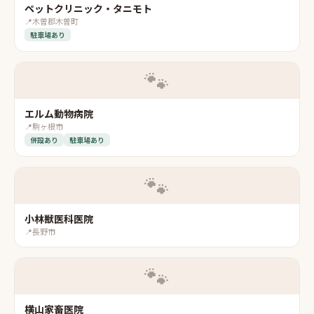
ペットクリニック・タニモト
📍
木曽郡木曽町
駐車場あり
🐾
エルム動物病院
📍
駒ヶ根市
併設あり
駐車場あり
🐾
小林獣医科医院
📍
長野市
🐾
横山家畜医院