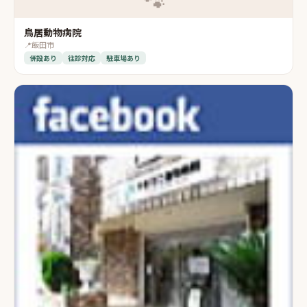
🐾
鳥居動物病院
📍
飯田市
併設あり
往診対応
駐車場あり