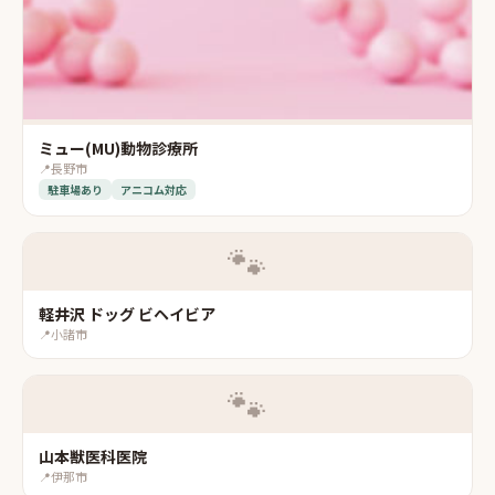
ミュー(MU)動物診療所
📍
長野市
駐車場あり
アニコム対応
🐾
軽井沢 ドッグ ビヘイビア
📍
小諸市
🐾
山本獣医科医院
📍
伊那市