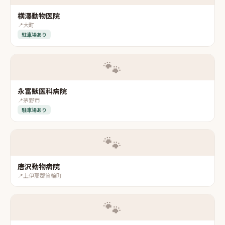
横澤動物医院
📍
大町
駐車場あり
🐾
永富獣医科病院
📍
茅野市
駐車場あり
🐾
唐沢動物病院
📍
上伊那郡箕輪町
🐾