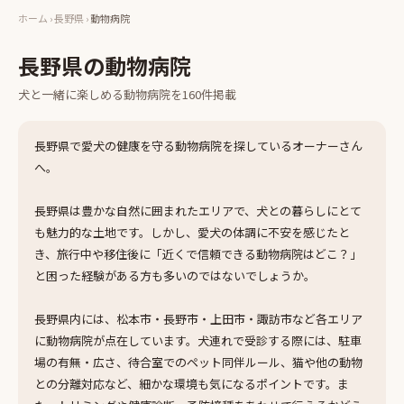
ホーム
›
長野県
›
動物病院
長野県
の
動物病院
犬と一緒に楽しめる
動物病院
を
160
件掲載
長野県で愛犬の健康を守る動物病院を探しているオーナーさん
へ。
長野県は豊かな自然に囲まれたエリアで、犬との暮らしにとて
も魅力的な土地です。しかし、愛犬の体調に不安を感じたと
き、旅行中や移住後に「近くで信頼できる動物病院はどこ？」
と困った経験がある方も多いのではないでしょうか。
長野県内には、松本市・長野市・上田市・諏訪市など各エリア
に動物病院が点在しています。犬連れで受診する際には、駐車
場の有無・広さ、待合室でのペット同伴ルール、猫や他の動物
との分離対応など、細かな環境も気になるポイントです。ま