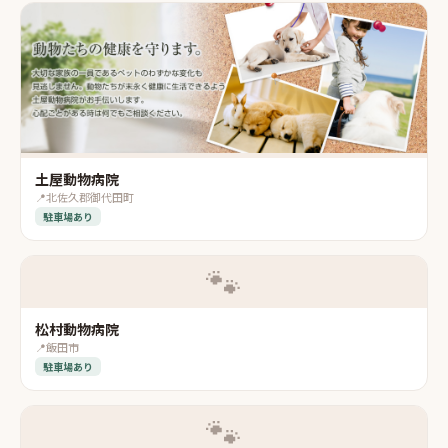
土屋動物病院
📍
北佐久郡御代田町
駐車場あり
🐾
松村動物病院
📍
飯田市
駐車場あり
🐾