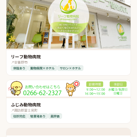
リーフ動物病院
📍
安曇野市
併設あり
動物病院×ホテル
サロン×ホテル
ふじみ動物病院
📍
諏訪郡富士見町
往診対応
駐車場あり
高評価