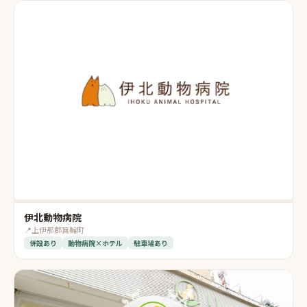
伊北動物病院
📍
上伊那郡箕輪町
併設あり
動物病院×ホテル
駐車場あり