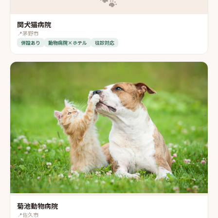
🐾
関犬猫病院
📍
茅野市
併設あり
動物病院×ホテル
往診対応
菊池動物病院
📍
佐久市