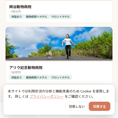
岡谷動物病院
📍
岡谷市
併設あり
動物病院×ホテル
サロン×ホテル
アリウ記念動物病院
📍
長野市
併設あり
動物病院×ホテル
サロン×ホテル
本サイトでは利用状況の分析と機能改善のため Cookie を使用しま
す。 詳しくは
プライバシーポリシー
をご確認ください。
同意しない
同意する
ホーム
おでかけ
グッズ
SNS
うちの子