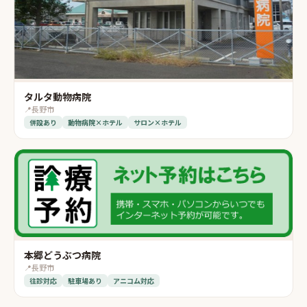
タルタ動物病院
📍
長野市
併設あり
動物病院×ホテル
サロン×ホテル
本郷どうぶつ病院
📍
長野市
往診対応
駐車場あり
アニコム対応