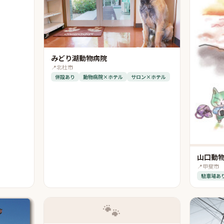
みどり湖動物病院
📍
北杜市
併設あり
動物病院×ホテル
サロン×ホテル
山口動
📍
甲斐市
駐車場あ
🐾