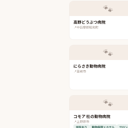
🐾
高野どうぶつ病院
📍
中巨摩郡昭和町
🐾
にらさき動物病院
📍
韮崎市
🐾
コモア 杜の動物病院
📍
上野原市
併設あり
動物病院×ホテル
サロン