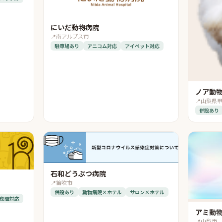
にいだ動物病院
📍
南アルプス市
駐車場あり
アニコム対応
アイペット対応
ノア動物
📍
山梨県
併設あり
石和どうぶつ病院
📍
笛吹市
併設あり
動物病院×ホテル
サロン×ホテル
夜間対応
アミ動
📍
山梨市