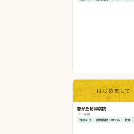
響が丘動物病院
📍
甲斐市
併設あり
動物病院×ホテル
救急・