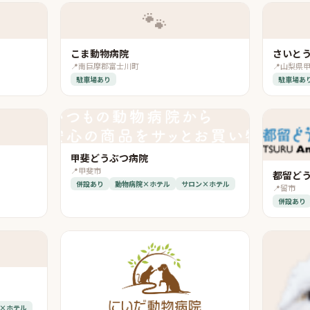
🐾
こま動物病院
さいと
📍
南巨摩郡富士川町
📍
山梨県
駐車場あり
駐車場あ
甲斐どうぶつ病院
📍
甲斐市
都留ど
併設あり
動物病院×ホテル
サロン×ホテル
📍
留市
併設あり
×ホテル