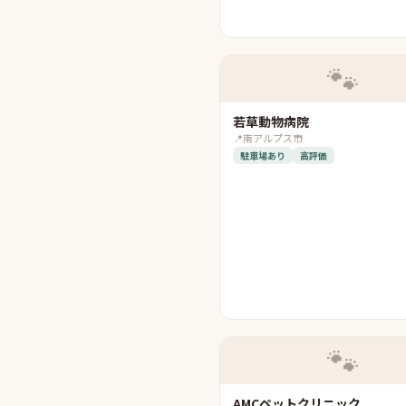
🐾
若草動物病院
📍
南アルプス市
駐車場あり
高評価
🐾
AMCペットクリニック