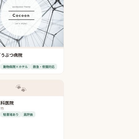
どうぶつ病院
市
動物病院×ホテル
救急・夜間対応
🐾
医科医院
田市
駐車場あり
高評価