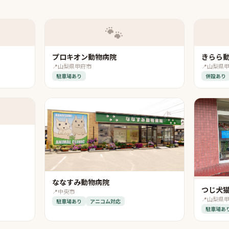
🐾
プロキオン動物病院
きらら動
📍
山梨県甲府市
📍
山梨県
駐車場あり
併設あり
ななすみ動物病院
つじ犬
📍
中央市
📍
山梨県
駐車場あり
アニコム対応
駐車場あ