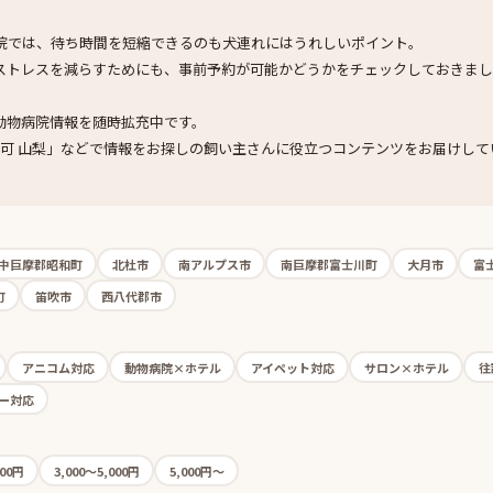
院では、待ち時間を短縮できるのも犬連れにはうれしいポイント。
ストレスを減らすためにも、事前予約が可能かどうかをチェックしておきまし
動物病院情報を随時拡充中です。
ト可 山梨」などで情報をお探しの飼い主さんに役立つコンテンツをお届けし
中巨摩郡昭和町
北杜市
南アルプス市
南巨摩郡富士川町
大月市
富
町
笛吹市
西八代郡市
アニコム対応
動物病院×ホテル
アイペット対応
サロン×ホテル
往
ー対応
000円
3,000〜5,000円
5,000円〜