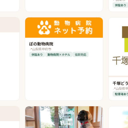
併設あり
ぽの動物病院
📍
山梨県甲府市
併設あり
動物病院×ホテル
往診対応
千塚ど
📍
山梨県
駐車場あ