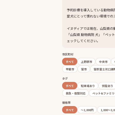
予約診療を導入している動物病
愛犬にとって慣れない環境での
イヌディアでは現在、山梨県の
「山梨県 動物病院 犬」「ペッ
ェックしてください。
市区町村
すべて
上野原市
中央市
甲斐市
留市
留郡富士河口湖
タグ
すべて
駐車場あり
併設あり
救急・夜間対応
ペット&ファミリ
価格帯
すべて
〜1,000円
1,000〜3,