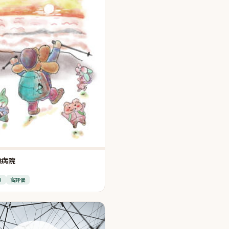
物病院
り
高評価