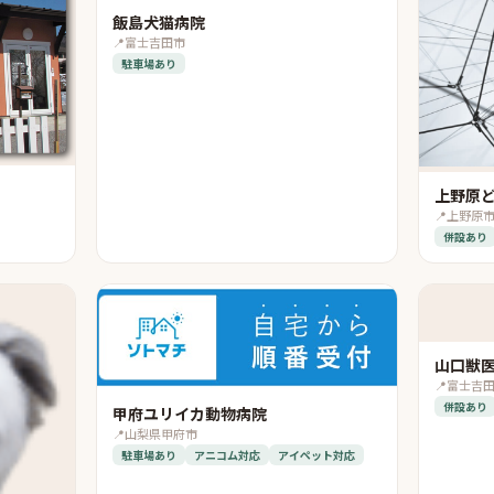
飯島犬猫病院
📍
富士吉田市
駐車場あり
上野原
📍
上野原
併設あり
山口獣
📍
富士吉
併設あり
甲府ユリイカ動物病院
📍
山梨県甲府市
駐車場あり
アニコム対応
アイペット対応