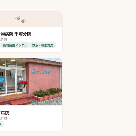
🐾
物病院 千塚分院
甲府市
動物病院×ホテル
救急・夜間対応
猫病院
甲府市
り