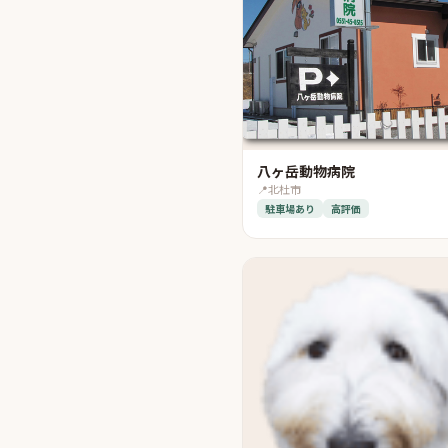
八ヶ岳動物病院
📍
北杜市
駐車場あり
高評価