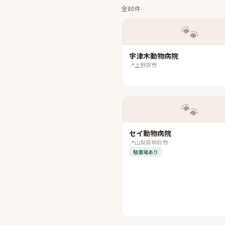
全80件
🐾
宇津木動物病院
📍
上野原市
🐾
セイ動物病院
📍
山梨県甲府市
駐車場あり