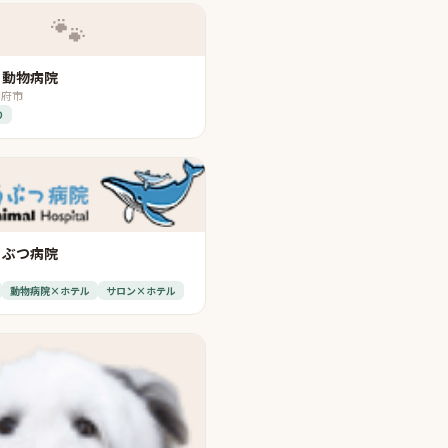
🐾
う動物病院
甲府市
り
うぶつ病院
動物病院×ホテル
サロン×ホテル