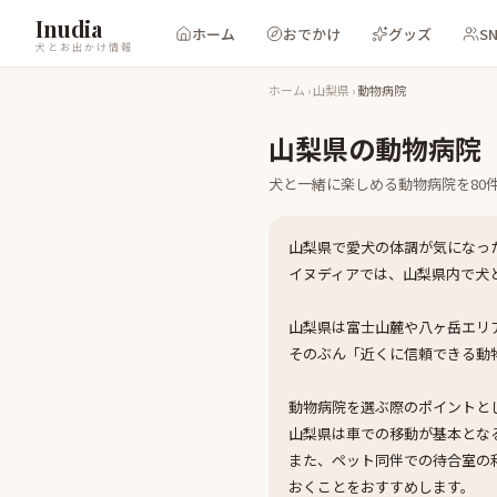
Inudia
ホーム
おでかけ
グッズ
S
犬とお出かけ情報
ホーム
›
山梨県
›
動物病院
山梨県
の
動物病院
犬と一緒に楽しめる
動物病院
を
80
山梨県で愛犬の体調が気になっ
イヌディアでは、山梨県内で犬
山梨県は富士山麓や八ヶ岳エリ
そのぶん「近くに信頼できる動
動物病院を選ぶ際のポイントと
山梨県は車での移動が基本とな
また、ペット同伴での待合室の
おくことをおすすめします。