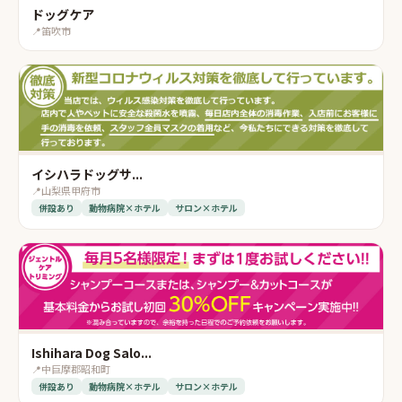
ドッグケア
📍
笛吹市
イシハラドッグサ...
📍
山梨県甲府市
併設あり
動物病院×ホテル
サロン×ホテル
Ishihara Dog Salo...
📍
中巨摩郡昭和町
併設あり
動物病院×ホテル
サロン×ホテル