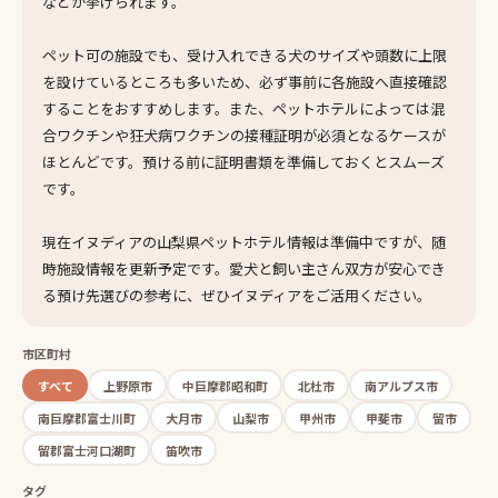
などが挙げられます。
ペット可の施設でも、受け入れできる犬のサイズや頭数に上限
を設けているところも多いため、必ず事前に各施設へ直接確認
することをおすすめします。また、ペットホテルによっては混
合ワクチンや狂犬病ワクチンの接種証明が必須となるケースが
ほとんどです。預ける前に証明書類を準備しておくとスムーズ
です。
現在イヌディアの山梨県ペットホテル情報は準備中ですが、随
時施設情報を更新予定です。愛犬と飼い主さん双方が安心でき
る預け先選びの参考に、ぜひイヌディアをご活用ください。
市区町村
すべて
上野原市
中巨摩郡昭和町
北杜市
南アルプス市
南巨摩郡富士川町
大月市
山梨市
甲州市
甲斐市
留市
留郡富士河口湖町
笛吹市
タグ