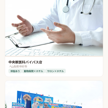
中央獣医科バイパス店
📍
山梨県甲府市
併設あり
動物病院×ホテル
サロン×ホテル