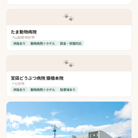
🐾
たま動物病院
📍
山梨県甲府市
併設あり
動物病院×ホテル
救急・夜間対応
🐾
宮田どうぶつ病院 猿橋本院
📍
大月市
併設あり
動物病院×ホテル
駐車場あり