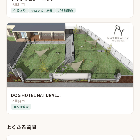
📍
北杜市
併設あり
サロン×ホテル
JPS加盟店
DOG HOTEL NATURAL...
📍
甲斐市
JPS加盟店
よくある質問