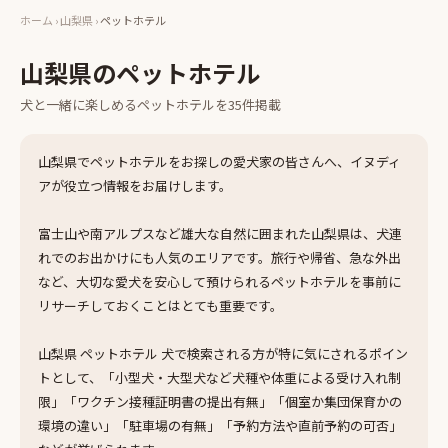
ホーム
›
山梨県
›
ペットホテル
山梨県
の
ペットホテル
犬と一緒に楽しめる
ペットホテル
を
35
件掲載
山梨県でペットホテルをお探しの愛犬家の皆さんへ、イヌディ
アが役立つ情報をお届けします。
富士山や南アルプスなど雄大な自然に囲まれた山梨県は、犬連
れでのお出かけにも人気のエリアです。旅行や帰省、急な外出
など、大切な愛犬を安心して預けられるペットホテルを事前に
リサーチしておくことはとても重要です。
山梨県 ペットホテル 犬で検索される方が特に気にされるポイン
トとして、「小型犬・大型犬など犬種や体重による受け入れ制
限」「ワクチン接種証明書の提出有無」「個室か集団保育かの
環境の違い」「駐車場の有無」「予約方法や直前予約の可否」