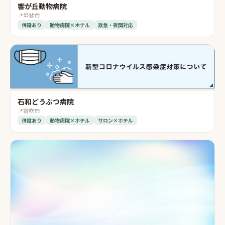
響が丘動物病院
📍
甲斐市
併設あり
動物病院×ホテル
救急・夜間対応
石和どうぶつ病院
📍
笛吹市
併設あり
動物病院×ホテル
サロン×ホテル