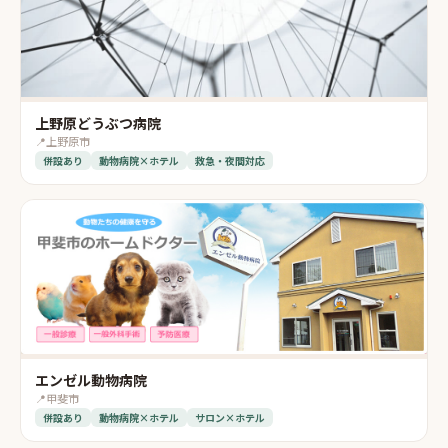
上野原どうぶつ病院
📍
上野原市
併設あり
動物病院×ホテル
救急・夜間対応
エンゼル動物病院
📍
甲斐市
併設あり
動物病院×ホテル
サロン×ホテル