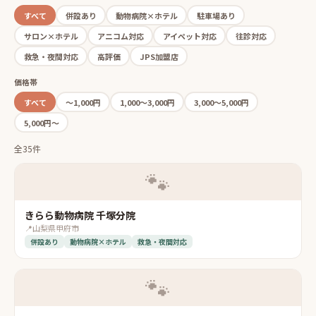
すべて
併設あり
動物病院×ホテル
駐車場あり
サロン×ホテル
アニコム対応
アイペット対応
往診対応
救急・夜間対応
高評価
JPS加盟店
価格帯
すべて
〜1,000円
1,000〜3,000円
3,000〜5,000円
5,000円〜
全35件
🐾
きらら動物病院 千塚分院
📍
山梨県甲府市
併設あり
動物病院×ホテル
救急・夜間対応
🐾