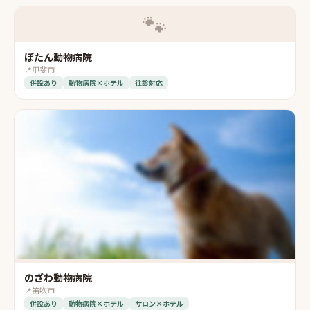
🐾
ぼたん動物病院
📍
甲斐市
併設あり
動物病院×ホテル
往診対応
のざわ動物病院
📍
笛吹市
併設あり
動物病院×ホテル
サロン×ホテル