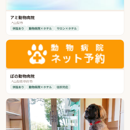
アミ動物病院
📍
山梨市
併設あり
動物病院×ホテル
サロン×ホテル
ぽの動物病院
📍
山梨県甲府市
併設あり
動物病院×ホテル
往診対応