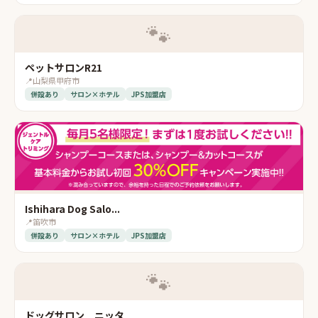
🐾
ペットサロンR21
📍
山梨県甲府市
併設あり
サロン×ホテル
JPS加盟店
Ishihara Dog Salo...
📍
笛吹市
併設あり
サロン×ホテル
JPS加盟店
🐾
ドッグサロン ニッタ