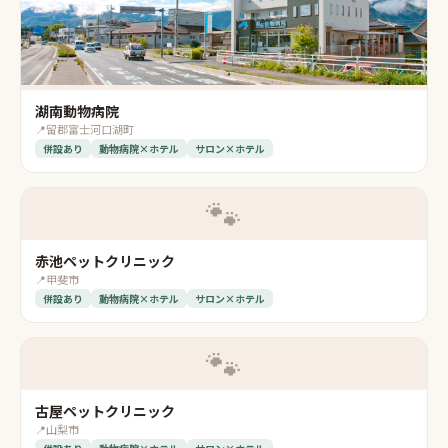
湖南動物病院
📍
留郡富士河口湖町
併設あり
動物病院×ホテル
サロン×ホテル
🐾
赤池ペットクリニック
📍
甲斐市
併設あり
動物病院×ホテル
サロン×ホテル
🐾
古屋ペットクリニック
📍
山梨市