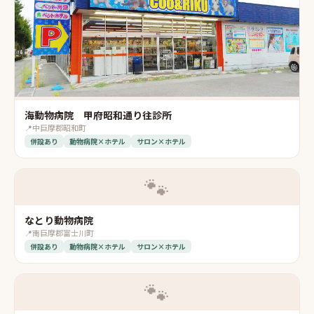
海動物病院 甲府昭和通り往診所
📍
中巨摩郡昭和町
併設あり
動物病院×ホテル
サロン×ホテル
🐾
なとり動物病院
📍
南巨摩郡富士川町
併設あり
動物病院×ホテル
サロン×ホテル
🐾