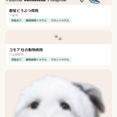
都留どうぶつ病院
📍
留市
併設あり
動物病院×ホテル
サロン×ホテル
🐾
コモア 杜の動物病院
📍
上野原市
併設あり
動物病院×ホテル
サロン×ホテル