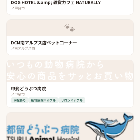
DOG HOTEL &amp; 雑貨カフェ NATURALLY
📍
甲斐市
🐾
DCM南アルプス店ペットコーナー
📍
南アルプス市
甲斐どうぶつ病院
📍
甲斐市
併設あり
動物病院×ホテル
サロン×ホテル