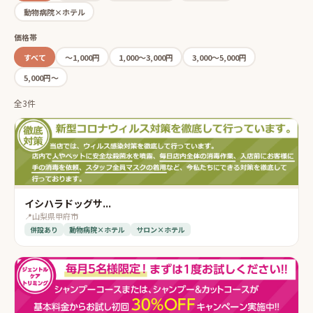
動物病院×ホテル
価格帯
すべて
〜1,000円
1,000〜3,000円
3,000〜5,000円
5,000円〜
全3件
イシハラドッグサ...
📍
山梨県甲府市
併設あり
動物病院×ホテル
サロン×ホテル