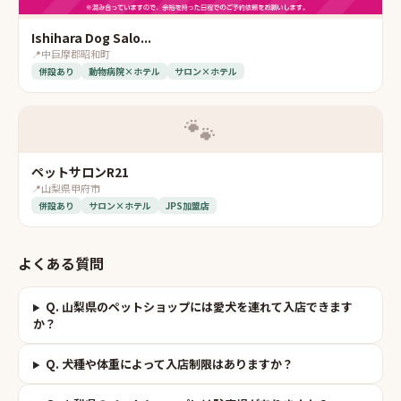
Ishihara Dog Salo...
📍
中巨摩郡昭和町
併設あり
動物病院×ホテル
サロン×ホテル
🐾
ペットサロンR21
📍
山梨県甲府市
併設あり
サロン×ホテル
JPS加盟店
よくある質問
Q.
山梨県のペットショップには愛犬を連れて入店できます
か？
Q.
犬種や体重によって入店制限はありますか？