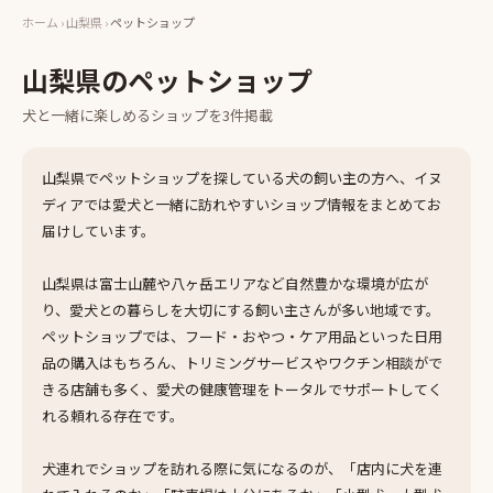
ホーム
›
山梨県
›
ペットショップ
山梨県
の
ペットショップ
犬と一緒に楽しめる
ショップ
を
3
件掲載
山梨県でペットショップを探している犬の飼い主の方へ、イヌ
ディアでは愛犬と一緒に訪れやすいショップ情報をまとめてお
届けしています。
山梨県は富士山麓や八ヶ岳エリアなど自然豊かな環境が広が
り、愛犬との暮らしを大切にする飼い主さんが多い地域です。
ペットショップでは、フード・おやつ・ケア用品といった日用
品の購入はもちろん、トリミングサービスやワクチン相談がで
きる店舗も多く、愛犬の健康管理をトータルでサポートしてく
れる頼れる存在です。
犬連れでショップを訪れる際に気になるのが、「店内に犬を連