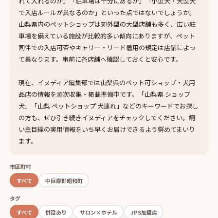
れて入れるのか」「駐車場は十分にあるか」「小型犬・大型犬
で入店ルールが異なるのか」といった点ではないでしょうか。
山梨県内のペットショップは郊外型の大型店舗も多く、広い駐
車場を備えている施設が比較的多い傾向にありますが、ペット
同伴での入店可否やキャリー・リード着用の規定は店舗によっ
て異なります。事前に各店舗へ確認しておくと安心です。
現在、イヌディア編集部では山梨県のペット可ショップ・犬用
品店の情報を順次収集・掲載準備中です。「山梨県 ショップ
犬」「山梨 ペットショップ 犬連れ」などのキーワードでお探し
の方も、ぜひ引き続きイヌディアをチェックしてください。飼
い主目線の実用情報をいち早くお届けできるよう努めてまいり
ます。
市区町村
すべて
中巨摩郡昭和町
タグ
すべて
併設あり
サロン×ホテル
JPS加盟店