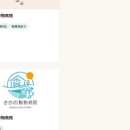
🐾
動物病院
間対応
駐車場あり
動物病院
り