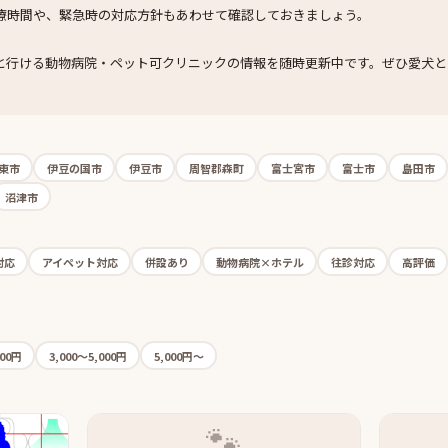
療時間や、緊急時の対応方針もあわせて確認しておきましょう。
と行ける動物病院・ペット可クリニックの情報を随時更新中です。ぜひ愛犬と
東市
伊豆の国市
伊豆市
周智郡森町
富士宮市
富士市
島田市
沼津市
対応
アイペット対応
併設あり
動物病院×ホテル
往診対応
高評価
000円
3,000〜5,000円
5,000円〜
🐾