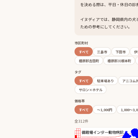
を決める際は、平日・休日の診
イヌディアでは、静岡県内の犬
ための参考にしてください。
市区町村
すべて
三島市
下田市
伊
榛原郡吉田町
榛原郡川根本町
タグ
すべて
駐車場あり
アニコム
サロン×ホテル
価格帯
すべて
〜1,000円
1,000〜3,
全312件