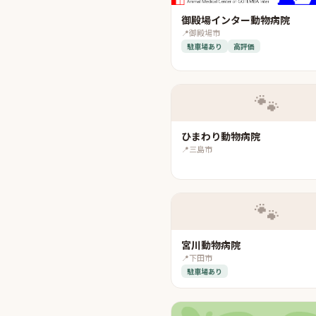
御殿場インター動物病院
📍
御殿場市
駐車場あり
高評価
🐾
ひまわり動物病院
📍
三島市
🐾
宮川動物病院
📍
下田市
駐車場あり