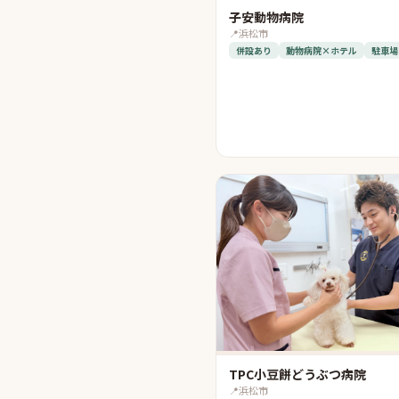
子安動物病院
📍
浜松市
併設あり
動物病院×ホテル
駐車場
TPC小豆餅どうぶつ病院
📍
浜松市