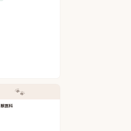
🐾
に獣医科