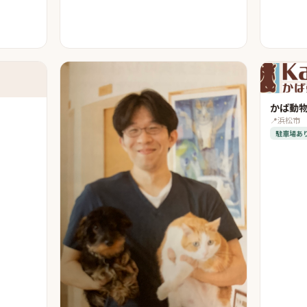
かば動
📍
浜松市
駐車場あ