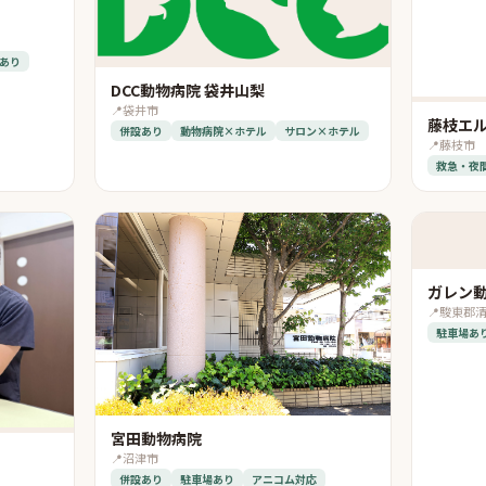
あり
DCC動物病院 袋井山梨
📍
袋井市
藤枝エ
併設あり
動物病院×ホテル
サロン×ホテル
📍
藤枝市
救急・夜
ガレン
📍
駿東郡
駐車場あ
宮田動物病院
📍
沼津市
併設あり
駐車場あり
アニコム対応