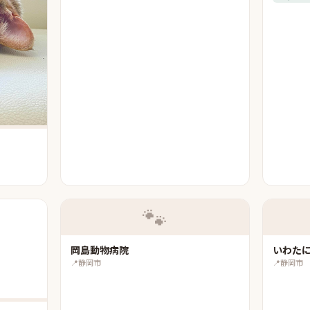
🐾
岡島動物病院
いわた
📍
静岡市
📍
静岡市