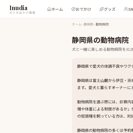
Inudia
ホーム
おでかけ
グッズ
S
犬とお出かけ情報
ホーム
›
静岡県
›
動物病院
静岡県
の
動物病院
犬と一緒に楽しめる
動物病院
を
312
静岡県で愛犬の体調不良やワク
静岡県は富士山麓から伊豆・浜
ます。愛犬と暮らすオーナーに
動物病院を選ぶ際には、診察内
種や体重による制限があるか」
の短頭種を飼っている方は、対
静岡県の動物病院の多くは予約