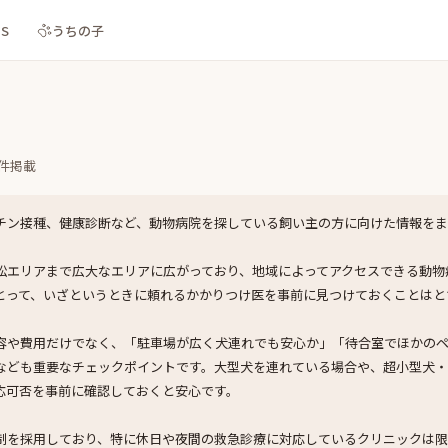
NS
うちの子
件掲載
チン接種、健康診断など、動物病院を探している飼い主の方に向けた情報をま
松エリアまで広大なエリアに広がっており、地域によってアクセスできる動物
とって、いざというときに頼れるかかりつけ医を事前に見つけておくことはと
容や費用だけでなく、「駐車場が広く犬連れでも安心か」「待合室でほかの
なども重要なチェックポイントです。大型犬を連れている場合や、超小型犬
応可否を事前に確認しておくと安心です。
制を採用しており、特に休日や夜間の救急診療に対応しているクリニックは限