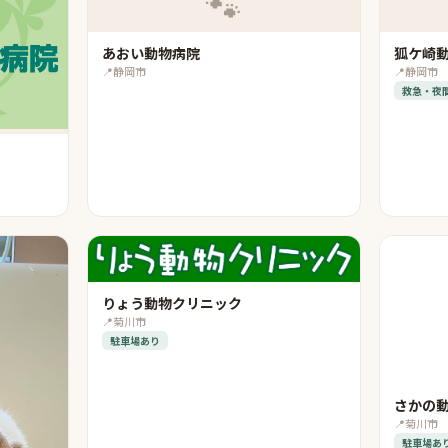
🐾
あおい動物病院
狐ケ崎
📍
静岡市
📍
静岡市
救急・夜
りょう動物クリニック
📍
菊川市
駐車場あり
さかの
📍
菊川市
駐車場あ