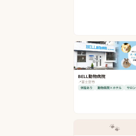
BELL動物病院
📍
富士宮市
併設あり
動物病院×ホテル
サロン
🐾