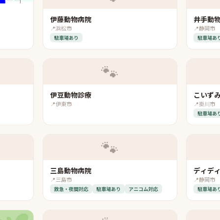
伊藤動物病院
井手動
📍
浜松市
📍
静岡市
駐車場あり
駐車場あ
🐾
伊豆動物診療
こいず
📍
伊東市
📍
掛川市
駐車場あ
🐾
三島動物病院
ディデ
📍
三島市
📍
静岡市
救急・夜間対応
駐車場あり
アニコム対応
駐車場あ