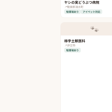
ヤシの実どうぶつ病院
📍
駿東郡清水町
駐車場あり
アイペット対応
🐾
柿宇土獣医科
📍
伊豆市
駐車場あり