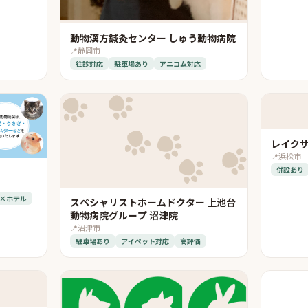
動物漢方鍼灸センター しゅう動物病院
📍
静岡市
往診対応
駐車場あり
アニコム対応
レイク
📍
浜松市
併設あり
×ホテル
スペシャリストホームドクター 上池台
動物病院グループ 沼津院
📍
沼津市
駐車場あり
アイペット対応
高評価