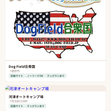
Dog Field合衆国
📍
裾野市
区画サイト
ノーリードOK
ドッグランあり
河津オートキャンプ場
📍
賀茂郡河津町
区画サイト
ドッグランあり