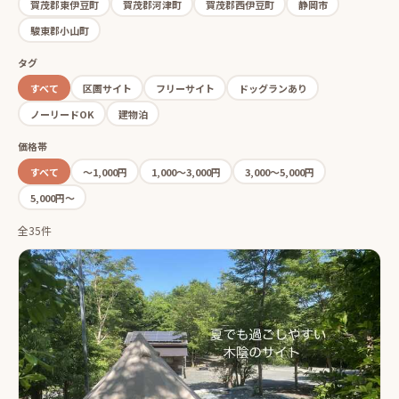
賀茂郡東伊豆町
賀茂郡河津町
賀茂郡西伊豆町
静岡市
駿東郡小山町
タグ
すべて
区画サイト
フリーサイト
ドッグランあり
ノーリードOK
建物泊
価格帯
すべて
〜1,000円
1,000〜3,000円
3,000〜5,000円
5,000円〜
全35件