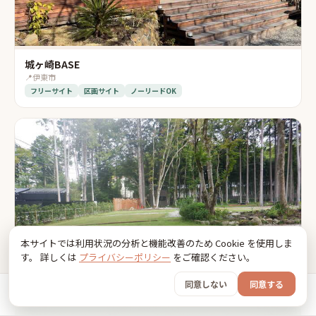
城ヶ崎BASE
📍
伊東市
フリーサイト
区画サイト
ノーリードOK
本サイトでは利用状況の分析と機能改善のため Cookie を使用しま
す。 詳しくは
プライバシーポリシー
をご確認ください。
同意しない
同意する
ホーム
おでかけ
グッズ
SNS
うちの子