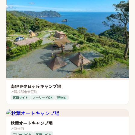
南伊豆夕日ヶ丘キャンプ場
📍
賀茂郡南伊豆町
区画サイト
ノーリードOK
建物泊
秋葉オートキャンプ場
📍
浜松市
フリーサイト
区画サイト