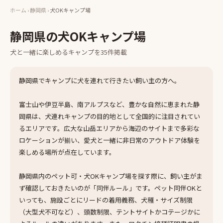
ホーム
›
静岡県
›
犬OKキャンプ場
静岡県
の
犬OKキャンプ場
犬と一緒に楽しめる
キャンプ
を
35
件掲載
静岡県でキャンプに犬を連れて行きたい飼い主の方へ。
富士山や伊豆半島、南アルプスなど、豊かな自然に恵まれた静
岡県は、犬連れキャンプの目的地として全国的に注目されてい
るエリアです。広大な山岳エリアから海辺のサイトまで多彩な
ロケーションが揃い、愛犬と一緒に非日常のアウトドア体験を
楽しめる場所が点在しています。
静岡県内のペット可・犬OKキャンプ場を探す際に、飼い主がま
ず確認しておきたいのが「同伴ルール」です。ペット同伴OKと
いっても、施設ごとにリードの着用義務、犬種・サイズ制限
（大型犬不可など）、頭数制限、テントサイトかコテージかに