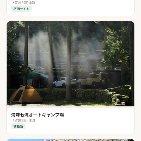
📍
賀茂郡河津町
区画サイト
河津七滝オートキャンプ場
📍
賀茂郡河津町
建物泊