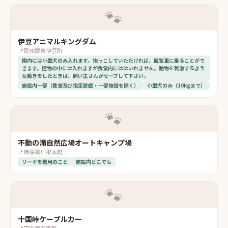
🐾
伊豆アニマルキングダム
📍
賀茂郡東伊豆町
園内には小型犬のみ入れます。抱っこしていただければ、観覧車に乗ることがで
きます。建物の中には入れますが食堂内にははいれません。動物を刺激するよう
な動きをしたときは、飼い主さんがセーブして下さい。
施設内一部（食堂及び指定遊戯・一部施設を除く）
小型犬のみ（10kgまで）
🐾
不動の滝自然広場オートキャンプ場
📍
榛原郡川根本町
リードを着用のこと
施設内どこでも
🐾
十国峠ケーブルカー