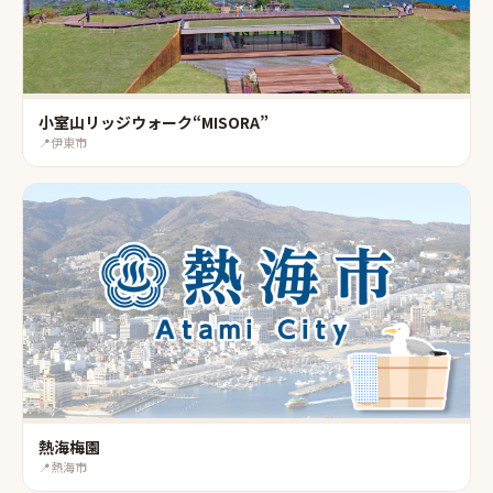
小室山リッジウォーク“MISORA”
📍
伊東市
熱海梅園
📍
熱海市