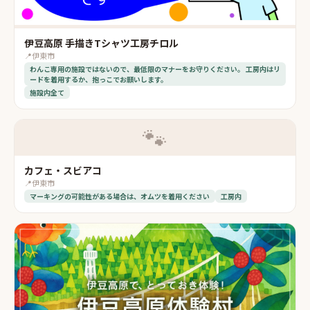
伊豆高原 手描きTシャツ工房チロル
📍
伊東市
わんこ専用の施設ではないので、最低限のマナーをお守りください。 工房内はリ
ードを着用するか、抱っこでお願いします。
施設内全て
🐾
カフェ・スビアコ
📍
伊東市
マーキングの可能性がある場合は、オムツを着用ください
工房内