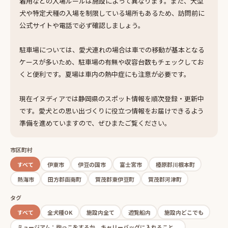
着用などの入場ルールは施設によって異なります。また、大型
犬や特定犬種の入場を制限している場所もあるため、訪問前に
公式サイトや電話で必ず確認しましょう。
駐車場については、愛犬連れの場合は車での移動が基本となる
ケースが多いため、駐車場の有無や収容台数もチェックしてお
くと便利です。夏場は車内の熱中症にも注意が必要です。
現在イヌディアでは静岡県のスポット情報を順次登録・更新中
です。愛犬との思い出づくりに役立つ情報をお届けできるよう
準備を進めていますので、ぜひまたご覧ください。
市区町村
すべて
伊東市
伊豆の国市
富士宮市
榛原郡川根本町
熱海市
田方郡函南町
賀茂郡東伊豆町
賀茂郡河津町
タグ
すべて
全犬種OK
施設内全て
遊覧船内
施設内どこでも
ミュージアム：抱っこをするか、キャリーバッグに入れること。