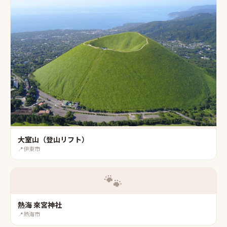
大室山（登山リフト）
📍
伊東市
🐾
熱海 來宮神社
📍
熱海市