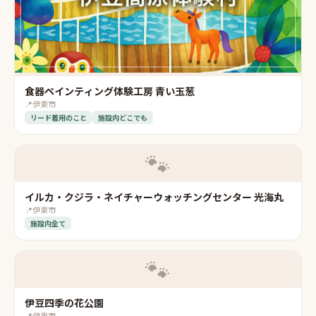
食器ペインティング体験工房 青い玉葱
📍
伊東市
リード着用のこと
施設内どこでも
🐾
イルカ・クジラ・ネイチャーウォッチングセンター 光海丸
📍
伊東市
施設内全て
🐾
伊豆四季の花公園
📍
伊東市