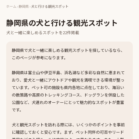
ホーム
›
静岡県
›
犬と行ける観光スポット
静岡県
の
犬と行ける観光スポット
犬と一緒に楽しめる
スポット
を
22
件掲載
静岡県で犬と一緒に楽しめる観光スポットを探しているなら、
このページが参考になります。
静岡県は富士山や伊豆半島、浜名湖など多彩な自然に恵まれて
おり、愛犬と一緒にアウトドアや観光を満喫できる環境が整っ
ています。ペット可の施設も県内各地に点在しており、海沿い
の散策路や高原のトレッキングコース、ドッグランを併設した
公園など、犬連れのオーナーにとって魅力的なスポットが豊富
です。
犬と観光スポットを訪れる際には、いくつかのポイントを事前
に確認しておくと安心です。まず、ペット同伴の可否やリード