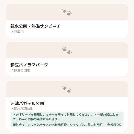
🐾
親水公園・熱海サンビーチ
📍
熱海市
🐾
伊豆パノラマパーク
📍
伊豆の国市
🐾
河津バガテル公園
📍
賀茂郡河津町
・必ずリードを着用し、マナーを守って利用してください。 ・一部施設によっ
て、わんこ同伴の条件があります。
屋外全て。カフェはテラスのみ利用可能。ショップは、館内利用可
全犬種OK