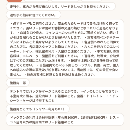
走行中、車内から飛び出ないよう、リードをしっかりお持ちください。
運転手の指示に従ってください。
・必ずリードをご利用ください。安全のためリードはできるだけ短く持って
ください。長いリードは他のお客様の交通の妨げとなったりご迷惑となりま
す。 ・店舗入口や樹木、フェンスへのつなぎとめはご遠慮ください。飼い主
がそばを離れることがないようお願いいたします。 ・お客様用ベンチやテー
ブルにはわんこを乗せないようにしてください。 ・各店舗へのわんこ同伴で
のご入店は、各店舗スタッフにお尋ねください。 ・わんこを連れてのエレベ
ーター、トイレ、授乳室の利用・入室はご遠慮ください。 ・車でお越しのお
客様は、エレベーター脇階段をご利用ください。 ・盲導犬、聴導犬、介助犬
はすべての店舗にご入店いただけます。 ・排泄物は飼い主が責任を持って処
理してください。 ・当施設内でのペット同士のトラブル、負傷、死亡、他人
への噛みつき等の事故及び紛争等については、当施設では一切の責任を負い
ません。 ・他のお客様に迷惑となる行為はお止めください。
施設内一部
テント内ではバッグかゲージに入ることができ、トイレのしつけもできてい
る室内犬に限る。施設内はリード着用のこと。食器・トイレトレー・トイレ
シーツ・ケージは持参すること
施設内どこでも（シャワー利用もOK）
ドッグランの利用は会員登録制（年会費1000円、1頭登録料1000円） レスト
ラン店内以外の施設内ではリード着用のこと