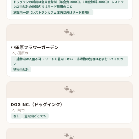
ドッグランの利用は会員登録制（年会費1000円、1頭登録料1000円） レストラ
ン店内以外の施設内ではリード着用のこと
施設内一部（レストランカフェ店内以外はリード着用）
🐾
小田原フラワーガーデン
📍
小田原市
・建物内は入園不可 ・リードを着用下さい ・排泄物の処理は必ず行ってくださ
い
建物内以外
🐾
DOG INC.（ドッグインク）
📍
川崎市
なし
施設内どこでも
🐾