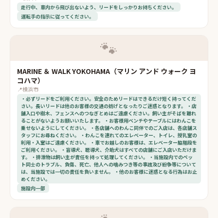
走行中、車内から飛び出ないよう、リードをしっかりお持ちください。
運転手の指示に従ってください。
🐾
MARINE ＆ WALK YOKOHAMA（マリン アンド ウォーク ヨ
コハマ）
📍
横浜市
・必ずリードをご利用ください。安全のためリードはできるだけ短く持ってくだ
さい。長いリードは他のお客様の交通の妨げとなったりご迷惑となります。 ・店
舗入口や樹木、フェンスへのつなぎとめはご遠慮ください。飼い主がそばを離れ
ることがないようお願いいたします。 ・お客様用ベンチやテーブルにはわんこを
乗せないようにしてください。 ・各店舗へのわんこ同伴でのご入店は、各店舗ス
タッフにお尋ねください。 ・わんこを連れてのエレベーター、トイレ、授乳室の
利用・入室はご遠慮ください。 ・車でお越しのお客様は、エレベーター脇階段を
ご利用ください。 ・盲導犬、聴導犬、介助犬はすべての店舗にご入店いただけま
す。 ・排泄物は飼い主が責任を持って処理してください。 ・当施設内でのペッ
ト同士のトラブル、負傷、死亡、他人への噛みつき等の事故及び紛争等について
は、当施設では一切の責任を負いません。 ・他のお客様に迷惑となる行為はお止
めください。
施設内一部