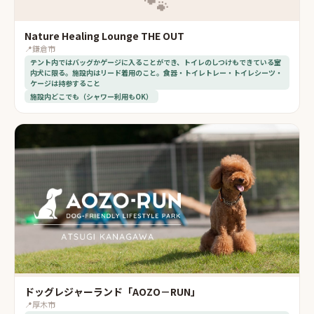
🐾
Nature Healing Lounge THE OUT
📍
鎌倉市
テント内ではバッグかゲージに入ることができ、トイレのしつけもできている室
内犬に限る。施設内はリード着用のこと。食器・トイレトレー・トイレシーツ・
ケージは持参すること
施設内どこでも（シャワー利用もOK）
ドッグレジャーランド「AOZO－RUN」
📍
厚木市