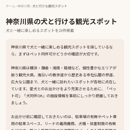
ホーム
›
神奈川県
›
犬と行ける観光スポット
神奈川県
の
犬と行ける観光スポット
犬と一緒に楽しめる
スポット
を
23
件掲載
神奈川県で犬と一緒に楽しめる観光スポットを探しているな
ら、まずはペット同伴可かどうかの確認が大切です。
神奈川県は横浜・鎌倉・湘南・箱根など、個性豊かなエリアが
揃う観光大県。海沿いの散歩道から歴史ある寺社仏閣の参道、
広大な公園まで、犬と一緒に訪れたいスポットが各地に点在し
ています。愛犬とのお出かけをより充実させるために、「ペッ
ト可」「犬同伴OK」の施設情報を事前にしっかり把握しておき
ましょう。
お出かけ前に確認しておきたいのは、駐車場の有無やペット専
用の駐車スペース、リードの着用義務、犬種・体重制限の有無