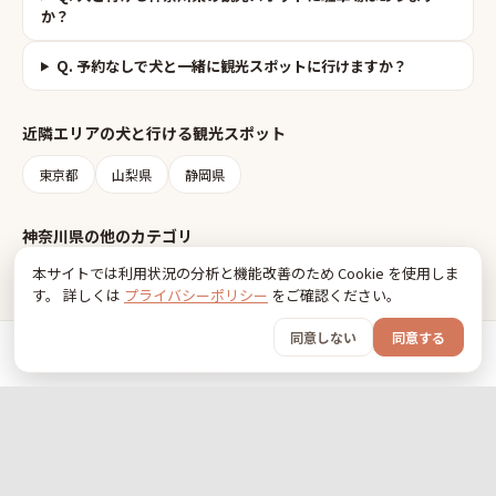
か？
Q.
予約なしで犬と一緒に観光スポットに行けますか？
近隣エリアの
犬と行ける観光スポット
東京都
山梨県
静岡県
神奈川県
の他のカテゴリ
本サイトでは利用状況の分析と機能改善のため Cookie を使用しま
犬連れOKレストラン
ドッグラン
犬と泊まれる宿
す。 詳しくは
プライバシーポリシー
をご確認ください。
犬OKキャンプ場
ペットホテル
ペットショップ
同意しない
同意する
トリミングサロン
動物病院
ホーム
おでかけ
グッズ
SNS
うちの子
Inudia