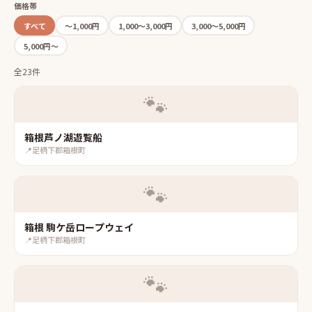
価格帯
すべて
〜1,000円
1,000〜3,000円
3,000〜5,000円
5,000円〜
全23件
🐾
箱根芦ノ湖遊覧船
📍
足柄下郡箱根町
🐾
箱根 駒ケ岳ロープウェイ
📍
足柄下郡箱根町
🐾