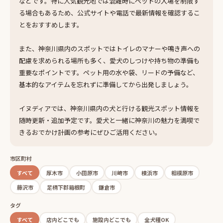
などです。特に人気観光地では混雑時にペットの入場を制限す
る場合もあるため、公式サイトや電話で最新情報を確認するこ
とをおすすめします。
また、神奈川県内のスポットではトイレのマナーや鳴き声への
配慮を求められる場所も多く、愛犬のしつけや持ち物の準備も
重要なポイントです。ペット用の水や袋、リードの予備など、
基本的なアイテムを忘れずに準備してから出発しましょう。
イヌディアでは、神奈川県内の犬と行ける観光スポット情報を
随時更新・追加予定です。愛犬と一緒に神奈川の魅力を満喫で
きるおでかけ計画の参考にぜひご活用ください。
市区町村
すべて
厚木市
小田原市
川崎市
横浜市
相模原市
藤沢市
足柄下郡箱根町
鎌倉市
タグ
すべて
店内どこでも
施設内どこでも
全犬種OK