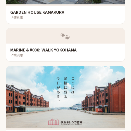
GARDEN HOUSE KAMAKURA
📍
鎌倉市
🐾
MARINE &#038; WALK YOKOHAMA
📍
横浜市