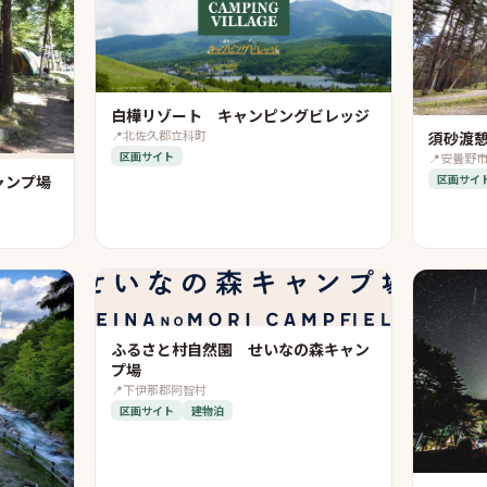
白樺リゾート キャンピングビレッジ
📍
北佐久郡立科町
須砂渡
区画サイト
📍
安曇野
区画サイ
ャンプ場
ふるさと村自然園 せいなの森キャン
プ場
📍
下伊那郡阿智村
区画サイト
建物泊