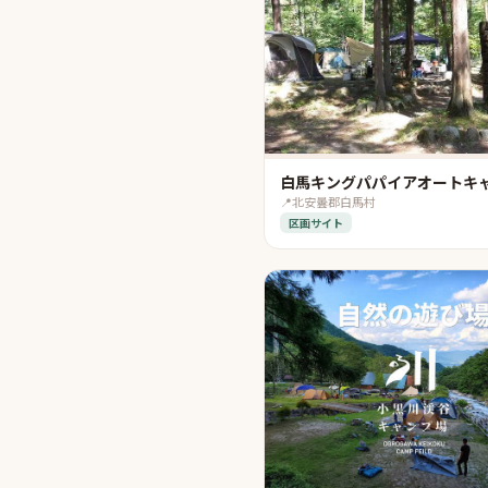
白馬キングパパイアオートキ
📍
北安曇郡白馬村
区画サイト