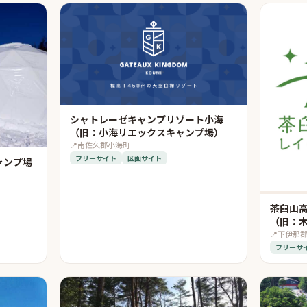
シャトレーゼキャンプリゾート小海
（旧：小海リエックスキャンプ場）
📍
南佐久郡小海町
フリーサイト
区画サイト
ャンプ場
茶臼山
（旧：
📍
下伊那
フリーサ