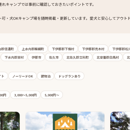
連れキャンプでは事前に確認しておきたいポイントです。
ト可・犬OKキャンプ場を随時掲載・更新しています。愛犬と安心してアウト
内郡信濃町
上水内郡飯綱町
下伊那郡下條村
下伊那郡売木村
下伊那郡松
下水内郡栄村
伊那市
佐久市
北佐久郡立科町
北安曇郡白馬村
北
イト
ノーリードOK
建物泊
ドッグランあり
000円
3,000〜5,000円
5,000円〜