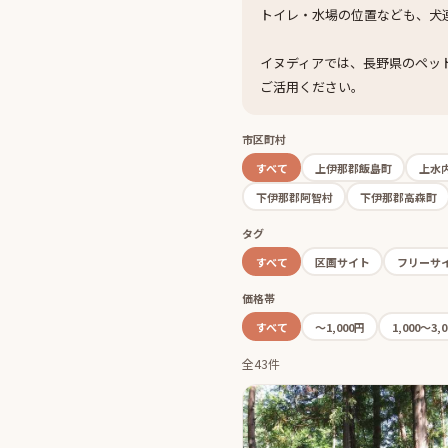
トイレ・水場の位置なども、犬
イヌディアでは、長野県のペッ
ご活用ください。
市区町村
すべて
上伊那郡飯島町
上水
下伊那郡阿智村
下伊那郡高森町
タグ
すべて
区画サイト
フリーサ
価格帯
すべて
〜1,000円
1,000〜3,
全43件