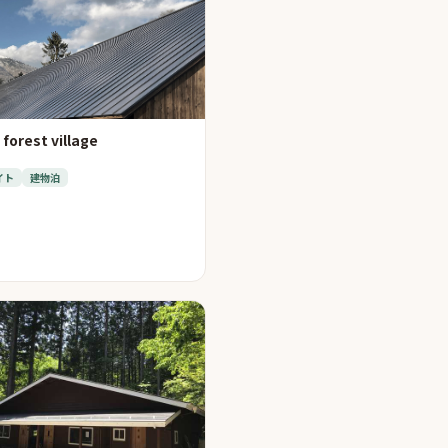
forest village
イト
建物泊