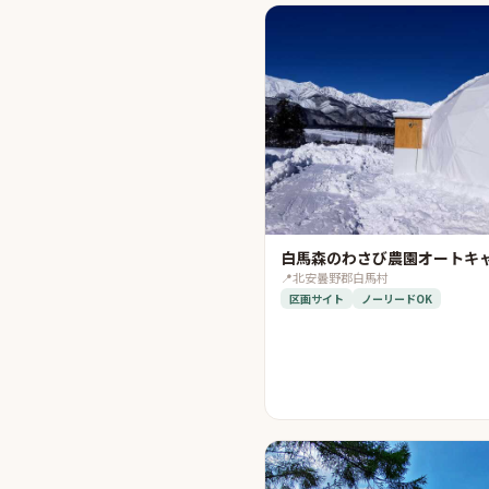
白馬森のわさび農園オートキ
📍
北安曇野郡白馬村
区画サイト
ノーリードOK