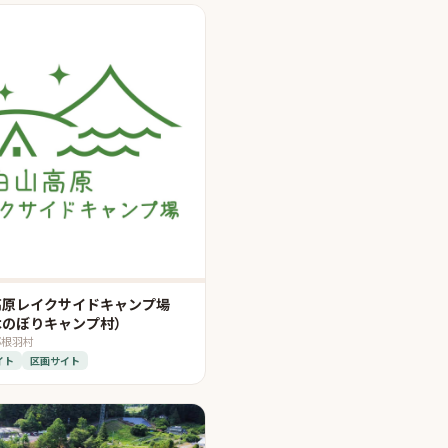
高原レイクサイドキャンプ場
木のぼりキャンプ村）
郡根羽村
イト
区画サイト