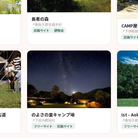
長者の森
📍
南佐久郡北相木村
CAMP
区画サイト
建物泊
📍
下伊那
区画サイ
古道
のよさの里キャンプ場
ist - Ao
📍
下水内郡栄村
📍
南佐久
フリーサイト
区画サイト
フリーサ