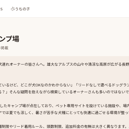
NS
うちの子
ャンプ場
件掲載
犬連れオーナーの皆さんへ。雄大なアルプスの山々や清涼な高原が広がる長
ているけど、どこが犬OKなのかわからない」「リードなしで遊べるドッグラ
る？」そんな疑問を抱えながら検索しているオーナーさんも多いのではない
示したキャンプ場が点在しており、ペット専用サイトを設けている施設や、場
アでは夏でも涼しく、暑さが苦手な犬種にとっても快適に過ごせる環境が整っ
種制限やリード着用ルール、頭数制限、追加料金の有無は大きく異なります。