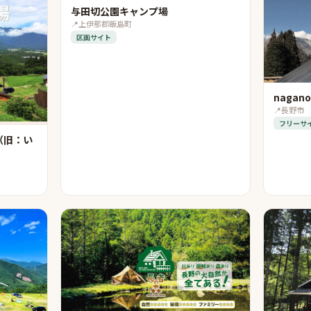
与田切公園キャンプ場
📍
上伊那郡飯島町
区画サイト
nagano 
📍
長野市
フリーサ
（旧：い