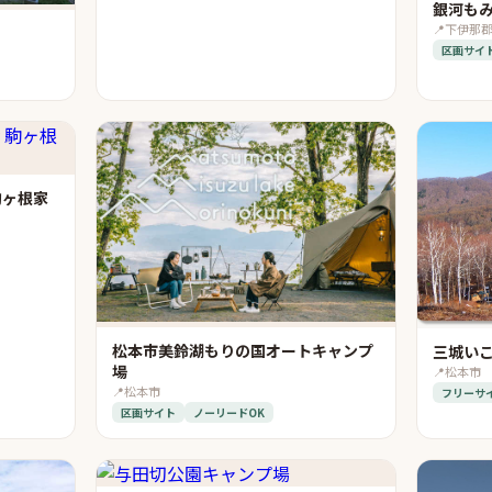
銀河も
📍
下伊那
区画サイ
 駒ヶ根家
松本市美鈴湖もりの国オートキャンプ
三城い
場
📍
松本市
📍
松本市
フリーサ
区画サイト
ノーリードOK