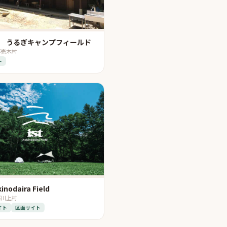
屋 うるぎキャンプフィールド
郡売木村
ト
kinodaira Field
郡川上村
イト
区画サイト