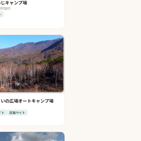
みじキャンプ場
郡阿智村
ト
こいの広場オートキャンプ場
イト
区画サイト