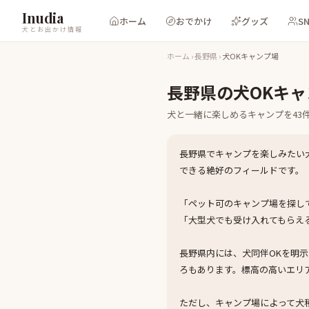
Inudia
ホーム
おでかけ
グッズ
S
犬とお出かけ情報
ホーム
›
長野県
›
犬OKキャンプ場
長野県
の
犬OKキ
犬と一緒に楽しめる
キャンプ
を
43
長野県でキャンプを楽しみたい
できる絶好のフィールドです。
「ペット可のキャンプ場を探し
「大型犬でも受け入れてもらえ
長野県内には、犬同伴OKを明
ろもあります。標高の高いエリ
ただし、キャンプ場によって犬