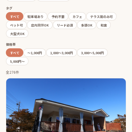
タグ
すべて
駐車場あり
予約不要
カフェ
テラス席のみ可
ペット可
店内同伴OK
リード必須
多頭OK
和食
大型犬OK
価格帯
すべて
〜1,000円
1,000〜3,000円
3,000〜5,000円
5,000円〜
全276件