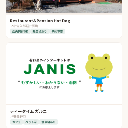
Restaurant&Pension Hot Dog
📍
北佐久郡軽井沢町
店内同伴OK
駐車場あり
予約不要
ティータイム ガルニ
📍
安曇野市
カフェ
ペット可
駐車場あり