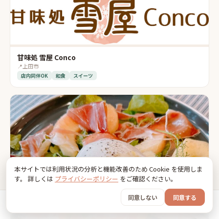
甘味処 雪屋 Conco
📍
上田市
店内同伴OK
和食
スイーツ
本サイトでは利用状況の分析と機能改善のため Cookie を使用しま
す。 詳しくは
プライバシーポリシー
をご確認ください。
同意しない
同意する
ホーム
おでかけ
グッズ
SNS
うちの子