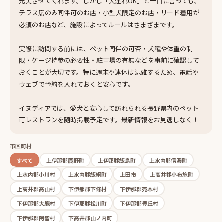
充実させてくれます。しかし「犬連れOK」と一口に言っても、
テラス席のみ同伴可のお店・小型犬限定のお店・リード着用が
必須のお店など、施設によってルールはさまざまです。
実際に訪問する前には、ペット同伴の可否・犬種や体重の制
限・ケージ持参の必要性・駐車場の有無などを事前に確認して
おくことが大切です。特に週末や連休は混雑するため、電話や
ウェブで予約を入れておくと安心です。
イヌディアでは、愛犬と安心して訪れられる長野県内のペット
可レストランを随時掲載予定です。最新情報をお見逃しなく！
市区町村
すべて
上伊那郡辰野町
上伊那郡飯島町
上水内郡信濃町
上水内郡小川村
上水内郡飯綱町
上田市
上高井郡小布施町
上高井郡高山村
下伊那郡下條村
下伊那郡売木村
下伊那郡大鹿村
下伊那郡松川町
下伊那郡豊丘村
下伊那郡阿智村
下高井郡山ノ内町