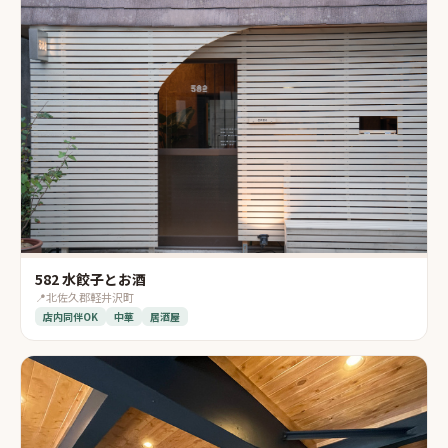
582 水餃子とお酒
📍
北佐久郡軽井沢町
店内同伴OK
中華
居酒屋