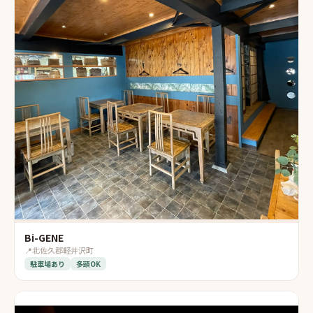
Bi-GENE
📍
北佐久郡軽井沢町
駐車場あり
多頭OK