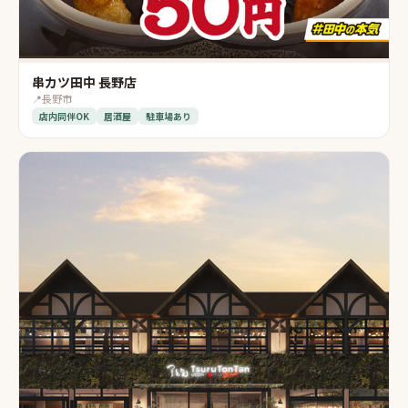
串カツ田中 長野店
📍
長野市
店内同伴OK
居酒屋
駐車場あり