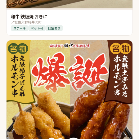
和牛 鉄板焼 おきに
📍
北佐久郡軽井沢町
ステーキ
ペット可
個室あり