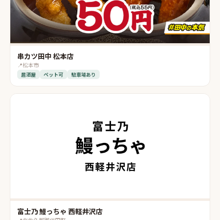
串カツ田中 松本店
📍
松本市
居酒屋
ペット可
駐車場あり
富士乃 鰻っちゃ 西軽井沢店
📍
北佐久郡御代田町