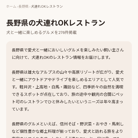
ホーム
›
長野県
›
犬連れOKレストラン
長野県
の
犬連れOKレストラン
犬と一緒に楽しめる
グルメ
を
276
件掲載
長野県で愛犬と一緒においしいグルメを楽しみたい飼い主さん
に向けて、犬連れOKのレストラン情報をお届けします。
長野県は雄大なアルプスの山々や高原リゾートが広がり、愛犬
と一緒にアウトドアやドライブを楽しめるエリアとして人気で
す。軽井沢・上高地・白馬・諏訪など、四季折々の自然を満喫
できるスポットが点在しており、旅の途中や観光の合間にペッ
ト可のレストランでひと休みしたいというニーズは年々高まっ
ています。
長野県のグルメといえば、信州そば・野沢菜・おやき・馬刺し
など個性豊かな郷土料理が揃っており、愛犬と訪れる旅をより