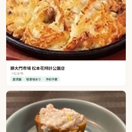
豚大門市場 松本花時計公園店
📍
松本市
居酒屋
駐車場あり
予約不要