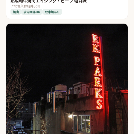
熟成和牛焼肉エイジング・ビーフ 軽井沢
📍
北佐久郡軽井沢町
焼肉
店内同伴OK
駐車場あり