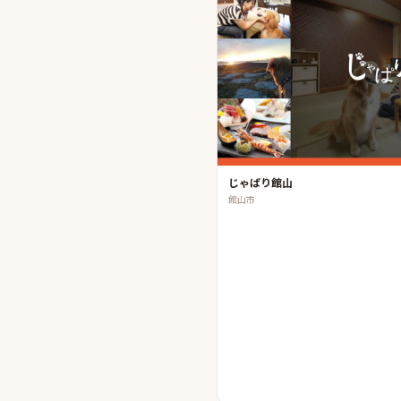
じゃぱり館山
館山市