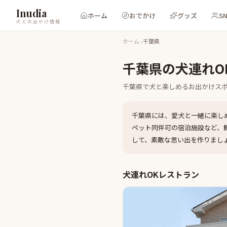
Inudia
ホーム
おでかけ
グッズ
S
犬とお出かけ情報
ホーム
›
千葉県
千葉県
の犬連れO
千葉県
で犬と楽しめるお出かけス
千葉県
には、愛犬と一緒に楽し
ペット同伴可の宿泊施設など、
して、素敵な思い出を作りまし
犬連れOKレストラン