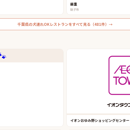
藤重
銚子市
千葉県
の
犬連れOKレストラン
をすべて見る（
481
件）→
🐾
イオンおゆみ野ショッピングセンター