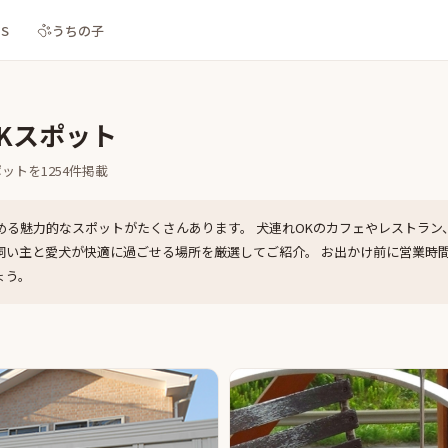
NS
うちの子
Kスポット
ポットを
1254
件掲載
める魅力的なスポットがたくさんあります。 犬連れOKのカフェやレストラン
飼い主と愛犬が快適に過ごせる場所を厳選してご紹介。 お出かけ前に営業時
ょう。