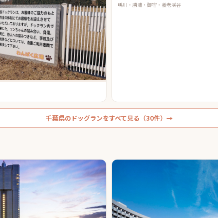
鴨川・勝浦・御宿・養老渓谷
千葉県
の
ドッグラン
をすべて見る（
30
件）→