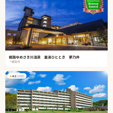
姫路ゆめさき川温泉 里湯ひととき 夢乃井
📍
姫路市
★
4.2
(
1093
)