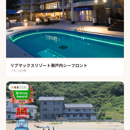
リブマックスリゾート瀬戸内シーフロント
📍
たつの市
★
4.6
(
318
)