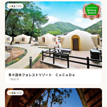
★
4.1
(
240
)
多々良木フォレストリゾート ＣｏＣｏＤｅ
📍
朝来市
★
4.6
(
208
)