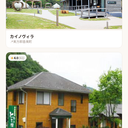
カイノヴィラ
📍
美方郡香美町
★
4.0
(
61
)