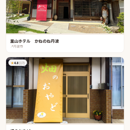
里山ホテル かねのね丹波
📍
丹波市
★
4.8
(
17
)