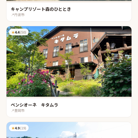
キャンプリゾート森のひととき
📍
丹波市
★
4.4
(
50
)
ペンシオーネ キタムラ
📍
豊岡市
★
4.9
(
19
)