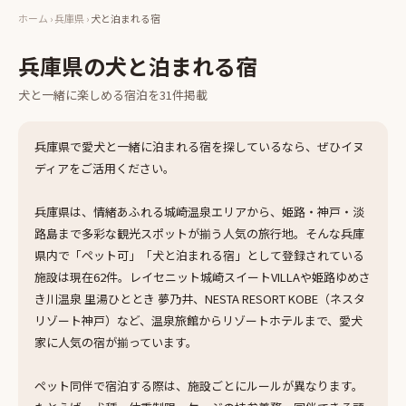
ホーム
›
兵庫県
›
犬と泊まれる宿
兵庫県
の
犬と泊まれる宿
犬と一緒に楽しめる
宿泊
を
31
件掲載
兵庫県で愛犬と一緒に泊まれる宿を探しているなら、ぜひイヌ
ディアをご活用ください。
兵庫県は、情緒あふれる城崎温泉エリアから、姫路・神戸・淡
路島まで多彩な観光スポットが揃う人気の旅行地。そんな兵庫
県内で「ペット可」「犬と泊まれる宿」として登録されている
施設は現在62件。レイセニット城崎スイートVILLAや姫路ゆめさ
き川温泉 里湯ひととき 夢乃井、NESTA RESORT KOBE（ネスタ
リゾート神戸）など、温泉旅館からリゾートホテルまで、愛犬
家に人気の宿が揃っています。
ペット同伴で宿泊する際は、施設ごとにルールが異なります。