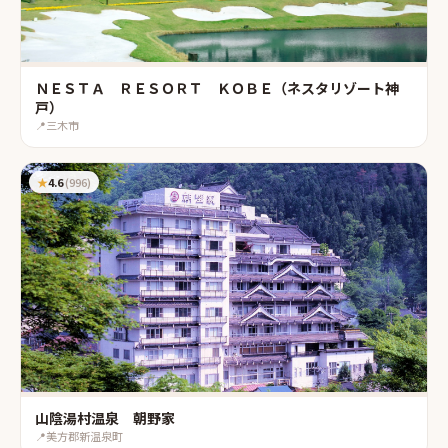
ＮＥＳＴＡ ＲＥＳＯＲＴ ＫＯＢＥ（ネスタリゾート神
戸）
📍
三木市
★
4.6
(
996
)
山陰湯村温泉 朝野家
📍
美方郡新温泉町