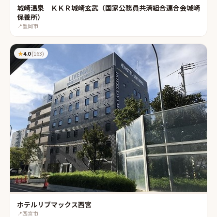
城崎温泉 ＫＫＲ城崎玄武（国家公務員共済組合連合会城崎
保養所）
📍
豊岡市
★
4.0
(
163
)
ホテルリブマックス西宮
📍
西宮市