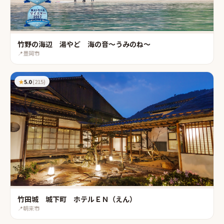
竹野の海辺 湯やど 海の音〜うみのね〜
📍
豊岡市
★
5.0
(
215
)
竹田城 城下町 ホテルＥＮ（えん）
📍
朝来市