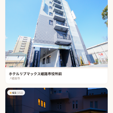
ホテルリブマックス姫路市役所前
📍
姫路市
★
4.5
(
151
)