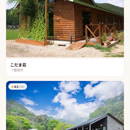
こだま荘
📍
豊岡市
★
4.5
(
56
)