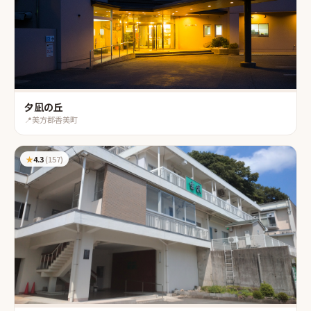
夕凪の丘
📍
美方郡香美町
★
4.3
(
157
)