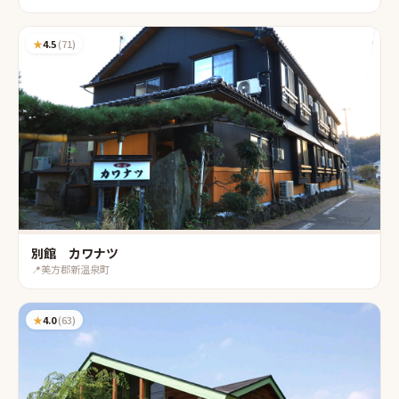
★
4.5
(
71
)
別館 カワナツ
📍
美方郡新温泉町
★
4.0
(
63
)