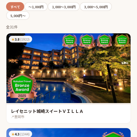
すべて
〜1,000円
1,000〜3,000円
3,000〜5,000円
5,000円〜
全31件
★
3.8
(
1922
)
レイセニット城崎スイートＶＩＬＬＡ
📍
豊岡市
★
4.3
(
1344
)