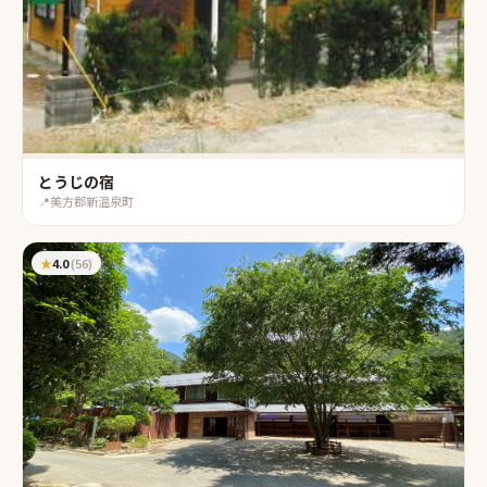
とうじの宿
📍
美方郡新温泉町
★
4.0
(
56
)