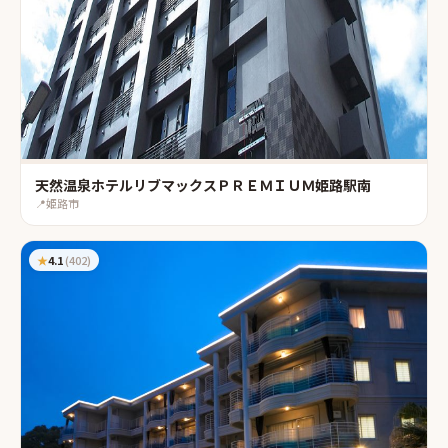
天然温泉ホテルリブマックスＰＲＥＭＩＵＭ姫路駅南
📍
姫路市
★
4.1
(
402
)