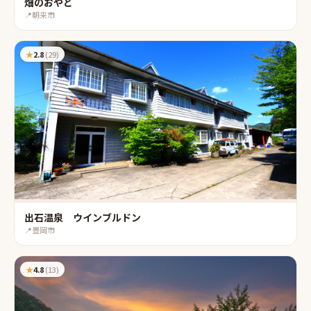
畑のおやど
📍
朝来市
★
2.8
(
29
)
出石温泉 ウインブルドン
📍
豊岡市
★
4.8
(
13
)