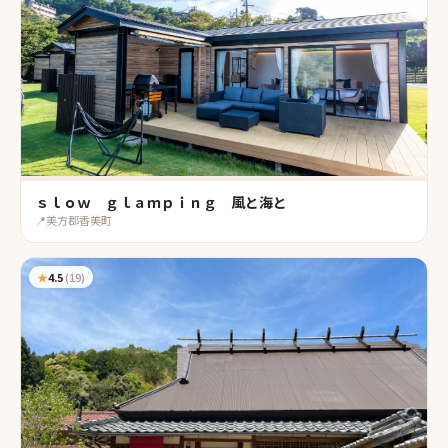
ｓｌｏｗ ｇｌａｍｐｉｎｇ 風と海と
📍
美方郡香美町
★
4.5
(
19
)