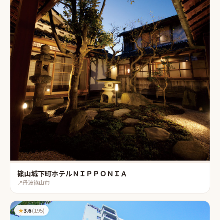
篠山城下町ホテルＮＩＰＰＯＮＩＡ
📍
丹波篠山市
★
3.6
(
195
)