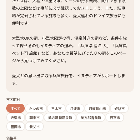
たとえば、犬種・体重制限、ケージの持参義務、同伴できる頭
数の上限などは事前に必ず確認しておきましょう。また、駐車
場が完備されている施設も多く、愛犬連れのドライブ旅行にも
便利です。
大型犬OKの宿、小型犬限定の宿、温泉付きの宿など、条件を絞
って探せるのもイヌディアの強み。「兵庫県 宿泊 犬」「兵庫県
ペット可 旅館」など、あなたの希望にぴったりの宿をこのペー
ジから見つけてみてください。
愛犬との思い出に残る兵庫旅行を、イヌディアがサポートしま
す。
市区町村
すべて
たつの市
三木市
丹波市
丹波篠山市
姫路市
宍粟市
朝来市
美方郡新温泉町
美方郡香美町
西宮市
豊岡市
養父市
価格帯