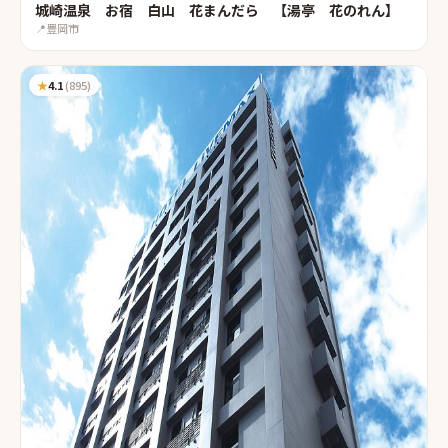
城崎温泉 お宿 白山 花まんだら 【湯亭 花のれん】
📍
豊岡市
★
4.1
(
895
)