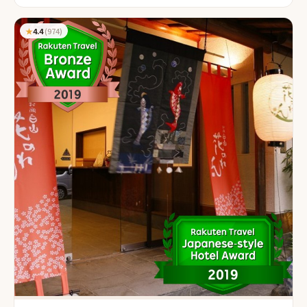
★
4.4
(
974
)