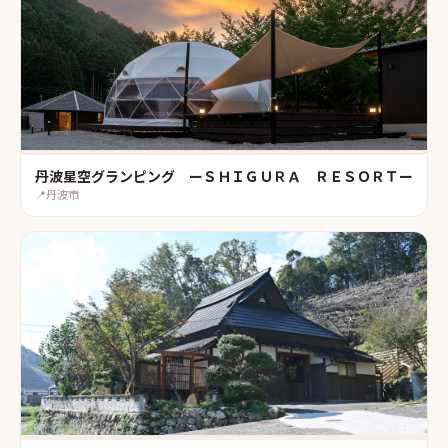
丹波星空グランピング ーＳＨＩＧＵＲＡ ＲＥＳＯＲＴー
📍
丹波市