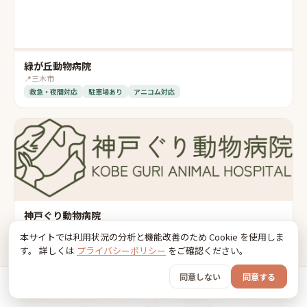
緑が丘動物病院
📍
三木市
救急・夜間対応
駐車場あり
アニコム対応
神戸ぐり動物病院
📍
神戸市
本サイトでは利用状況の分析と機能改善のため Cookie を使用しま
駐車場あり
アニコム対応
アイペット対応
す。 詳しくは
プライバシーポリシー
をご確認ください。
同意しない
同意する
ホーム
おでかけ
グッズ
SNS
うちの子