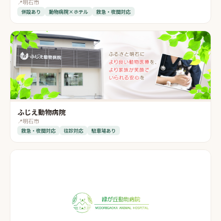
📍
明石市
併設あり
動物病院×ホテル
救急・夜間対応
ふじえ動物病院
📍
明石市
救急・夜間対応
往診対応
駐車場あり