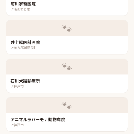
前川家畜医院
📍
南あわじ市
🐾
井上獣医科医院
📍
美方郡新温泉町
🐾
石川犬猫診療所
📍
神戸市
🐾
アニマルラバーモナ動物病院
📍
神戸市