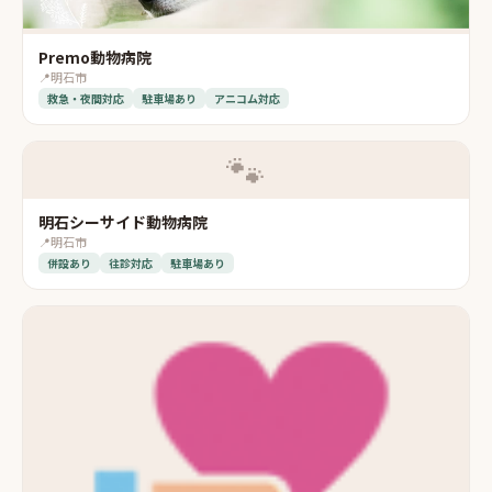
Premo動物病院
📍
明石市
救急・夜間対応
駐車場あり
アニコム対応
🐾
明石シーサイド動物病院
📍
明石市
併設あり
往診対応
駐車場あり