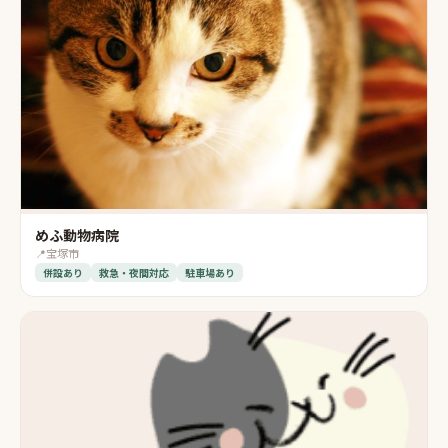
めふ動物病院
📍
宝塚市
併設あり
救急・夜間対応
駐車場あり