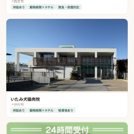
📍
西宮市
併設あり
動物病院×ホテル
救急・夜間対応
いたみ犬猫病院
📍
伊丹市
併設あり
動物病院×ホテル
駐車場あり