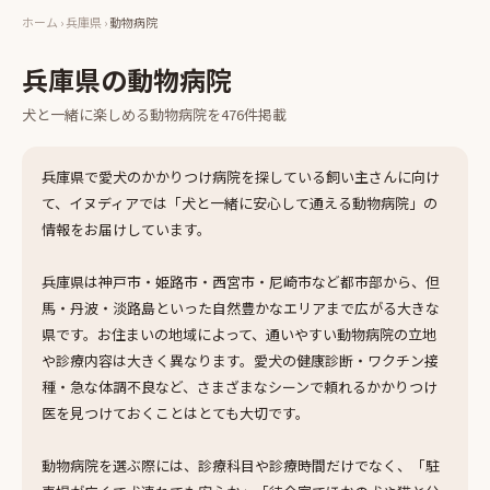
ホーム
›
兵庫県
›
動物病院
兵庫県
の
動物病院
犬と一緒に楽しめる
動物病院
を
476
件掲載
兵庫県で愛犬のかかりつけ病院を探している飼い主さんに向け
て、イヌディアでは「犬と一緒に安心して通える動物病院」の
情報をお届けしています。
兵庫県は神戸市・姫路市・西宮市・尼崎市など都市部から、但
馬・丹波・淡路島といった自然豊かなエリアまで広がる大きな
県です。お住まいの地域によって、通いやすい動物病院の立地
や診療内容は大きく異なります。愛犬の健康診断・ワクチン接
種・急な体調不良など、さまざまなシーンで頼れるかかりつけ
医を見つけておくことはとても大切です。
動物病院を選ぶ際には、診療科目や診療時間だけでなく、「駐