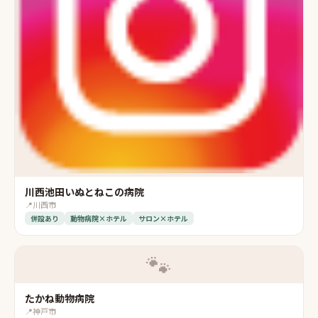
川西池田いぬとねこの病院
📍
川西市
併設あり
動物病院×ホテル
サロン×ホテル
🐾
たかね動物病院
📍
神戸市