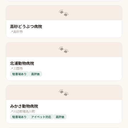
🐾
高砂どうぶつ病院
📍
高砂市
🐾
北浦動物病院
📍
三田市
駐車場あり
高評価
🐾
みかさ動物病院
📍
川辺郡猪名川町
駐車場あり
アイペット対応
高評価