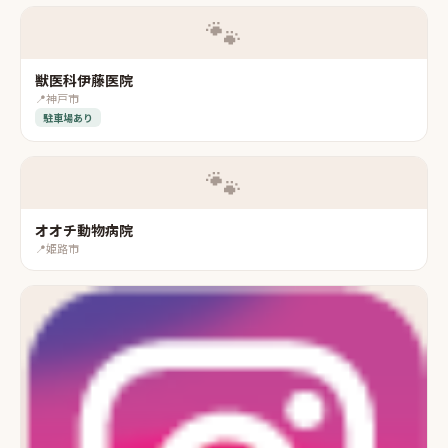
🐾
獣医科伊藤医院
📍
神戸市
駐車場あり
🐾
オオチ動物病院
📍
姫路市