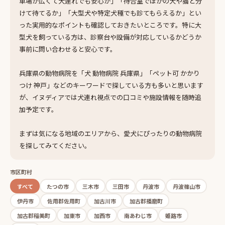
車場が広くて犬連れでも安心か」「待合室でほかの犬や猫と分
けて待てるか」「大型犬や特定犬種でも診てもらえるか」とい
った実用的なポイントも確認しておきたいところです。特に大
型犬を飼っている方は、診察台や設備が対応しているかどうか
事前に問い合わせると安心です。
兵庫県の動物病院を「犬 動物病院 兵庫県」「ペット可 かかり
つけ 神戸」などのキーワードで探している方も多いと思います
が、イヌディアでは犬連れ視点での口コミや施設情報を随時追
加予定です。
まずは気になる地域のエリアから、愛犬にぴったりの動物病院
を探してみてください。
市区町村
すべて
たつの市
三木市
三田市
丹波市
丹波篠山市
伊丹市
佐用郡佐用町
加古川市
加古郡播磨町
加古郡稲美町
加東市
加西市
南あわじ市
姫路市