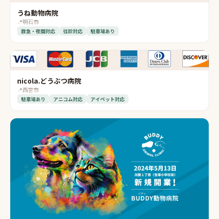
うね動物病院
📍
明石市
救急・夜間対応
往診対応
駐車場あり
nicola.どうぶつ病院
📍
西宮市
駐車場あり
アニコム対応
アイペット対応