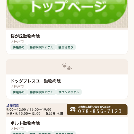
桜が丘動物病院
📍
神戸市
併設あり
動物病院×ホテル
駐車場あり
🐾
ドッグブレスユー動物病院
📍
神戸市
併設あり
動物病院×ホテル
サロン×ホテル
ポルト動物病院
📍
神戸市