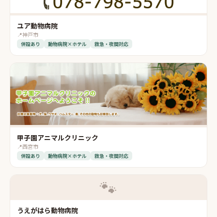
ユア動物病院
📍
神戸市
併設あり
動物病院×ホテル
救急・夜間対応
甲子園アニマルクリニック
📍
西宮市
併設あり
動物病院×ホテル
救急・夜間対応
🐾
うえがはら動物病院