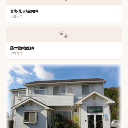
喜多見犬猫病院
📍
三木市
🐾
藤本動物医院
📍
宍粟市