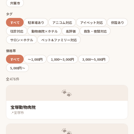
宍粟市
タグ
すべて
駐車場あり
アニコム対応
アイペット対応
併設あり
往診対応
動物病院×ホテル
高評価
救急・夜間対応
サロン×ホテル
ペット&ファミリー対応
価格帯
すべて
〜1,000円
1,000〜3,000円
3,000〜5,000円
5,000円〜
全476件
🐾
宝塚動物病院
📍
宝塚市
🐾